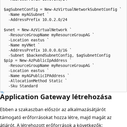
$agSubnetConfig = New-AzVirtualNetworkSubnetConfig `

  -Name myAGSubnet `

  -AddressPrefix 10.0.2.0/24

$vnet = New-AzVirtualNetwork `

  -ResourceGroupName myResourceGroupAG `

  -Location eastus `

  -Name myVNet `

  -AddressPrefix 10.0.0.0/16 `

  -Subnet $backendSubnetConfig, $agSubnetConfig

$pip = New-AzPublicIpAddress `

  -ResourceGroupName myResourceGroupAG `

  -Location eastus `

  -Name myAGPublicIPAddress `

  -AllocationMethod Static `

Application Gateway létrehozása
Ebben a szakaszban először az alkalmazásátjárót
támogató erőforrásokat hozza létre, majd magát az
átjárót. A létrehozott erőforrások a következők: