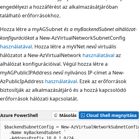
engedélyezi a hozzáférést az alkalmazásátjáróban
található erőforrásokhoz.
Hozza létre a myAGSubnet
és
a myBackendSubnet
alhálózat-
konfigurációkat
a New-AzVirtualNetworkSubnetConfig
használatával
. Hozza létre a myVNet
nevű
virtuális
hálózatot a New-AzVirtualNetwork
használatával
az
alhálózat konfigurációival. Végül hozza létre a
myAGPublicIPAddress
nevű
nyilvános IP-címet a New-
AzPublicIpAddress
használatával
. Ezek az erőforrások
biztosítják az alkalmazásátjáró és a hozzá kapcsolódó
erőforrások hálózati kapcsolatát.
Azure PowerShell
Másolás
Cloud Shell megnyitása
$backendSubnetConfig = New-AzVirtualNetworkSubnetConfig
  -Name myBackendSubnet `

  -AddressPrefix 10.0.1.0/24
