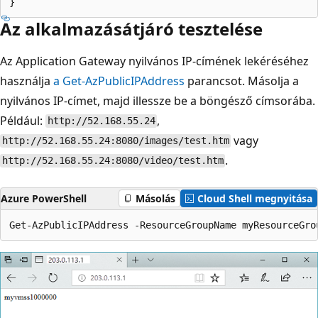
Az alkalmazásátjáró tesztelése
Az Application Gateway nyilvános IP-címének lekéréséhez
használja
a Get-AzPublicIPAddress
parancsot. Másolja a
nyilvános IP-címet, majd illessze be a böngésző címsorába.
Például:
,
http://52.168.55.24
vagy
http://52.168.55.24:8080/images/test.htm
.
http://52.168.55.24:8080/video/test.htm
Azure PowerShell
Másolás
Cloud Shell megnyitása