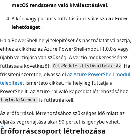
macOS rendszeren való kiválasztásával.
A kód vagy parancs futtatásához válassza
az Enter
lehetőséget
.
Ha a PowerShell helyi telepítését és használatát választja,
ehhez a cikkhez az Azure PowerShell-modul 1.0.0-s vagy
újabb verziójára van szükség. A verzió megkereséséhez
futtassa a következőt:
. Ha
Get-Module -ListAvailable Az
frissíteni szeretne, olvassa el
az Azure PowerShell-modul
telepítését
ismertető cikket. Ha helyileg futtatja a
PowerShellt, az Azure-ral való kapcsolat létrehozásához
is futtatnia kell.
Login-AzAccount
Az erőforrások létrehozásához szükséges idő miatt az
eljárás végrehajtása akár 90 percet is igénybe vehet.
Erőforráscsoport létrehozása