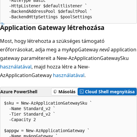
  -RuleType Basic `

  -HttpListener $defaultlistener `

  -BackendAddressPool $defaultPool `

Application Gateway létrehozása
Most, hogy létrehozta a szükséges támogató
erőforrásokat, adja meg a myAppGateway
nevű
application
gateway paramétereit a New-AzApplicationGatewaySku
használatával
, majd hozza létre a New-
AzApplicationGateway
használatával
.
Azure PowerShell
Másolás
Cloud Shell megnyitása
$sku = New-AzApplicationGatewaySku `

  -Name Standard_v2 `

  -Tier Standard_v2 `

  -Capacity 2

$appgw = New-AzApplicationGateway `

  -Name myAppGateway `
