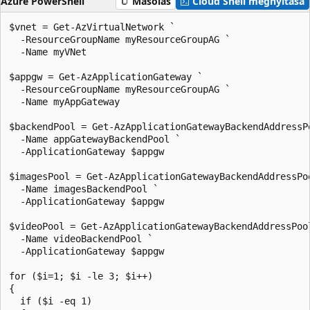
Azure PowerShell
Másolás
Cloud Shell megnyitása
$vnet = Get-AzVirtualNetwork `

  -ResourceGroupName myResourceGroupAG `

  -Name myVNet

$appgw = Get-AzApplicationGateway `

  -ResourceGroupName myResourceGroupAG `

  -Name myAppGateway

$backendPool = Get-AzApplicationGatewayBackendAddressPo
  -Name appGatewayBackendPool `

  -ApplicationGateway $appgw

$imagesPool = Get-AzApplicationGatewayBackendAddressPoo
  -Name imagesBackendPool `

  -ApplicationGateway $appgw

$videoPool = Get-AzApplicationGatewayBackendAddressPool
  -Name videoBackendPool `

  -ApplicationGateway $appgw

for ($i=1; $i -le 3; $i++)

{

  if ($i -eq 1)
