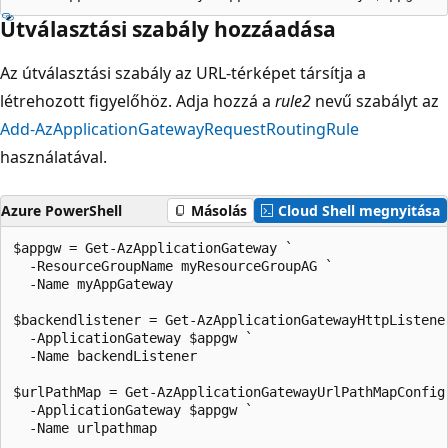
Útválasztási szabály hozzáadása
Az útválasztási szabály az URL-térképet társítja a
létrehozott figyelőhöz. Adja hozzá a
rule2
nevű szabályt az
Add-AzApplicationGatewayRequestRoutingRule
használatával.
Azure PowerShell
Másolás
Cloud Shell megnyitása
$appgw = Get-AzApplicationGateway `

  -ResourceGroupName myResourceGroupAG `

  -Name myAppGateway

$backendlistener = Get-AzApplicationGatewayHttpListener
  -ApplicationGateway $appgw `

  -Name backendListener

$urlPathMap = Get-AzApplicationGatewayUrlPathMapConfig 
  -ApplicationGateway $appgw `

  -Name urlpathmap
