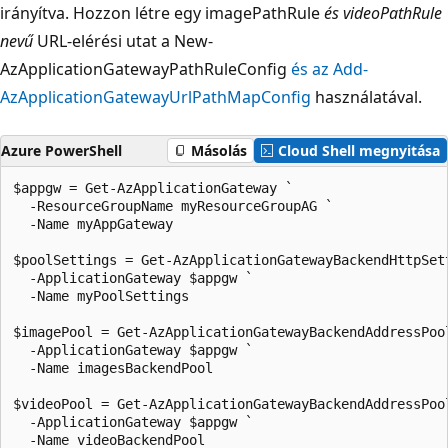
irányítva. Hozzon létre egy imagePathRule
és
videoPathRule
nevű
URL-elérési utat a New-
AzApplicationGatewayPathRuleConfig
és
az Add-
AzApplicationGatewayUrlPathMapConfig
használatával.
Azure PowerShell
Másolás
Cloud Shell megnyitása
$appgw = Get-AzApplicationGateway `

  -ResourceGroupName myResourceGroupAG `

  -Name myAppGateway

$poolSettings = Get-AzApplicationGatewayBackendHttpSett
  -ApplicationGateway $appgw `

  -Name myPoolSettings

$imagePool = Get-AzApplicationGatewayBackendAddressPool
  -ApplicationGateway $appgw `

  -Name imagesBackendPool

$videoPool = Get-AzApplicationGatewayBackendAddressPool
  -ApplicationGateway $appgw `

  -Name videoBackendPool
