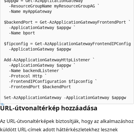
$appgw = Get-AzApplicationGateway `

  -ResourceGroupName myResourceGroupAG `

  -Name myAppGateway

$backendPort = Get-AzApplicationGatewayFrontendPort `

  -ApplicationGateway $appgw `

  -Name bport

$fipconfig = Get-AzApplicationGatewayFrontendIPConfig `
  -ApplicationGateway $appgw

Add-AzApplicationGatewayHttpListener `

  -ApplicationGateway $appgw `

  -Name backendListener `

  -Protocol Http `

  -FrontendIPConfiguration $fipconfig `

  -FrontendPort $backendPort

URL-útvonaltérkép hozzáadása
Az URL-útvonaltérképek biztosítják, hogy az alkalmazáshoz
küldött URL-címek adott háttérkészletekhez lesznek