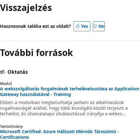
Visszajelzés
Hasznosnak találta ezt az oldalt?
Yes
No
További források
Oktatás
Modul
A webszolgáltatás forgalmának terheléselosztása az Application
Gateway használatával - Training
Ebben a modulban megtanulhatja javítani az alkalmazások
rugalmasságát azáltal, hogy több kiszolgáló között terjeszti a
terhelést, és útvonalalapú útválasztással irányítja a webes
forgalmat.
Tanúsítvány
Microsoft Certified: Azure Hálózati Mérnök Társszintű -
Certifications