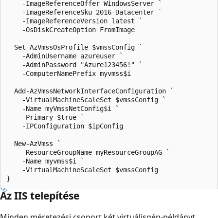
    -ImageReferenceOffer WindowsServer `

    -ImageReferenceSku 2016-Datacenter `

    -ImageReferenceVersion latest `

    -OsDiskCreateOption FromImage

  Set-AzVmssOsProfile $vmssConfig `

    -AdminUsername azureuser `

    -AdminPassword "Azure123456!" `

    -ComputerNamePrefix myvmss$i

  Add-AzVmssNetworkInterfaceConfiguration `

    -VirtualMachineScaleSet $vmssConfig `

    -Name myVmssNetConfig$i `

    -Primary $true `

    -IPConfiguration $ipConfig

  New-AzVmss `

    -ResourceGroupName myResourceGroupAG `

    -Name myvmss$i `

    -VirtualMachineScaleSet $vmssConfig

Az IIS telepítése
Minden méretezési csoport két virtuálisgép-példányt