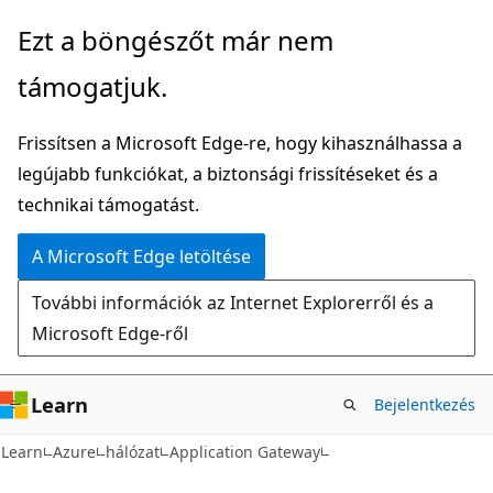
Ugrás
Ezt a böngészőt már nem
a
támogatjuk.
fő
tartalomhoz
Frissítsen a Microsoft Edge-re, hogy kihasználhassa a
legújabb funkciókat, a biztonsági frissítéseket és a
technikai támogatást.
A Microsoft Edge letöltése
További információk az Internet Explorerről és a
Microsoft Edge-ről
Learn
Bejelentkezés
Learn
Azure
hálózat
Application Gateway