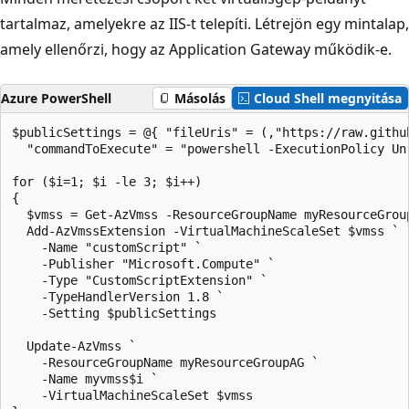
tartalmaz, amelyekre az IIS-t telepíti. Létrejön egy mintalap,
amely ellenőrzi, hogy az Application Gateway működik-e.
Azure PowerShell
Másolás
Cloud Shell megnyitása
$publicSettings = @{ "fileUris" = (,"https://raw.githu
  "commandToExecute" = "powershell -ExecutionPolicy Un
for ($i=1; $i -le 3; $i++)

{

  $vmss = Get-AzVmss -ResourceGroupName myResourceGroup
  Add-AzVmssExtension -VirtualMachineScaleSet $vmss `

    -Name "customScript" `

    -Publisher "Microsoft.Compute" `

    -Type "CustomScriptExtension" `

    -TypeHandlerVersion 1.8 `

    -Setting $publicSettings

  Update-AzVmss `

    -ResourceGroupName myResourceGroupAG `

    -Name myvmss$i `

    -VirtualMachineScaleSet $vmss
