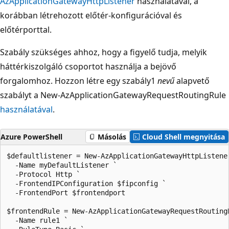
AzApplicationGatewayHttpListener
használatával, a
korábban létrehozott előtér-konfigurációval és
előtérporttal.
Szabály szükséges ahhoz, hogy a figyelő tudja, melyik
háttérkiszolgáló csoportot használja a bejövő
forgalomhoz. Hozzon létre egy szabály1
nevű
alapvető
szabályt a New-AzApplicationGatewayRequestRoutingRule
használatával
.
Azure PowerShell
Másolás
Cloud Shell megnyitása
$defaultlistener = New-AzApplicationGatewayHttpListener
  -Name myDefaultListener `

  -Protocol Http `

  -FrontendIPConfiguration $fipconfig `

  -FrontendPort $frontendport

$frontendRule = New-AzApplicationGatewayRequestRoutingR
  -Name rule1 `
