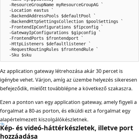
  -ResourceGroupName myResourceGroupAG `

  -Location eastus `

  -BackendAddressPools $defaultPool `

  -BackendHttpSettingsCollection $poolSettings `

  -FrontendIpConfigurations $fipconfig `

  -GatewayIpConfigurations $gipconfig `

  -FrontendPorts $frontendport `

  -HttpListeners $defaultlistener `

  -RequestRoutingRules $frontendRule `

Az application gateway létrehozása akár 30 percet is
igénybe vehet. Várjon, amíg az üzembe helyezés sikeresen
befejeződik, mielőtt továbblépne a következő szakaszra.
Ezen a ponton van egy application gateway, amely figyeli a
forgalmat a 80-as porton, és elküldi ezt a forgalmat egy
alapértelmezett kiszolgálókészletnek.
Kép- és videó-háttérkészletek, illetve port
hozzáadása