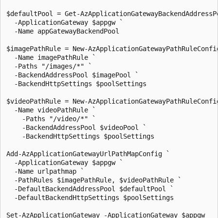
$defaultPool = Get-AzApplicationGatewayBackendAddressPo
  -ApplicationGateway $appgw `

  -Name appGatewayBackendPool

$imagePathRule = New-AzApplicationGatewayPathRuleConfig
  -Name imagePathRule `

  -Paths "/images/*" `

  -BackendAddressPool $imagePool `

  -BackendHttpSettings $poolSettings

$videoPathRule = New-AzApplicationGatewayPathRuleConfig
  -Name videoPathRule `

    -Paths "/video/*" `

    -BackendAddressPool $videoPool `

    -BackendHttpSettings $poolSettings

Add-AzApplicationGatewayUrlPathMapConfig `

  -ApplicationGateway $appgw `

  -Name urlpathmap `

  -PathRules $imagePathRule, $videoPathRule `

  -DefaultBackendAddressPool $defaultPool `

  -DefaultBackendHttpSettings $poolSettings
