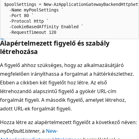
$poolSettings = New-AzApplicationGatewayBackendHttpSett
  -Name myPoolSettings `

  -Port 80 `

  -Protocol Http `

  -CookieBasedAffinity Enabled `

Alapértelmezett figyelő és szabály
létrehozása
A figyelő ahhoz szükséges, hogy az alkalmazásátjáró
megfelelően irányíthassa a forgalmat a háttérkészlethez.
Ebben a cikkben két figyelőt hoz létre. Az első
létrehozandó alapszintű figyelő a gyökér URL-cím
forgalmát figyeli. A második figyelő, amelyet létrehoz,
adott URL-ek forgalmát figyeli.
Hozza létre az alapértelmezett figyelőt a következő néven:
myDefaultListener
, a
New-