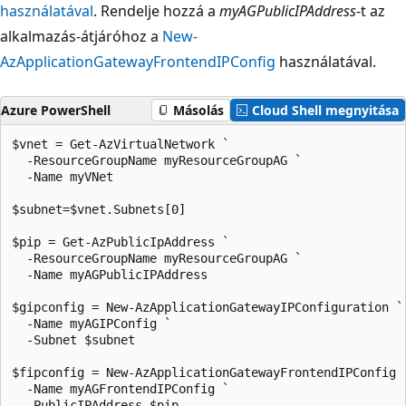
használatával
. Rendelje hozzá a
myAGPublicIPAddress
-t az
alkalmazás-átjáróhoz a
New-
AzApplicationGatewayFrontendIPConfig
használatával.
Azure PowerShell
Másolás
Cloud Shell megnyitása
$vnet = Get-AzVirtualNetwork `

  -ResourceGroupName myResourceGroupAG `

  -Name myVNet

$subnet=$vnet.Subnets[0]

$pip = Get-AzPublicIpAddress `

  -ResourceGroupName myResourceGroupAG `

  -Name myAGPublicIPAddress

$gipconfig = New-AzApplicationGatewayIPConfiguration `

  -Name myAGIPConfig `

  -Subnet $subnet

$fipconfig = New-AzApplicationGatewayFrontendIPConfig `
  -Name myAGFrontendIPConfig `

  -PublicIPAddress $pip
