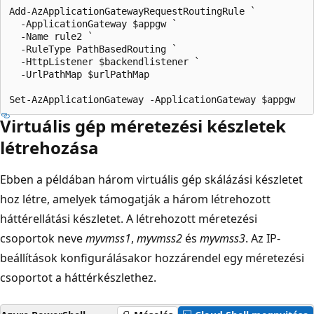
Add-AzApplicationGatewayRequestRoutingRule `

  -ApplicationGateway $appgw `

  -Name rule2 `

  -RuleType PathBasedRouting `

  -HttpListener $backendlistener `

  -UrlPathMap $urlPathMap

Virtuális gép méretezési készletek
létrehozása
Ebben a példában három virtuális gép skálázási készletet
hoz létre, amelyek támogatják a három létrehozott
háttérellátási készletet. A létrehozott méretezési
csoportok neve
myvmss1
,
myvmss2
és
myvmss3
. Az IP-
beállítások konfigurálásakor hozzárendel egy méretezési
csoportot a háttérkészlethez.