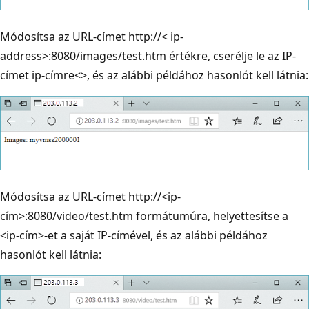
Módosítsa az URL-címet http://< ip-
address>:8080/images/test.htm értékre, cserélje le az IP-
címet ip-címre<>, és az alábbi példához hasonlót kell látnia:
Módosítsa az URL-címet http://<ip-
cím>:8080/video/test.htm formátumúra, helyettesítse a
<ip-cím>-et a saját IP-címével, és az alábbi példához
hasonlót kell látnia: