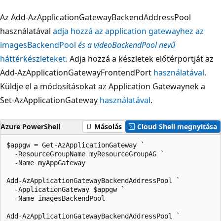
Az Add-AzApplicationGatewayBackendAddressPool
használatával
adja hozzá az application gatewayhez az
imagesBackendPool
és
a videoBackendPool
nevű
háttérkészleteket.
Adja hozzá a készletek előtérportját az
Add-AzApplicationGatewayFrontendPort
használatával
.
Küldje el a módosításokat az Application Gatewaynek a
Set-AzApplicationGateway
használatával
.
Azure PowerShell
Másolás
Cloud Shell megnyitása
$appgw = Get-AzApplicationGateway `

  -ResourceGroupName myResourceGroupAG `

  -Name myAppGateway

Add-AzApplicationGatewayBackendAddressPool `

  -ApplicationGateway $appgw `

  -Name imagesBackendPool

Add-AzApplicationGatewayBackendAddressPool `
