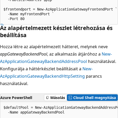
$frontendport = New-AzApplicationGatewayFrontendPort `

  -Name myFrontendPort `

Az alapértelmezett készlet létrehozása és
beállítása
Hozza létre az alapértelmezett hátteret, melynek neve
appGatewayBackendPool
, az alkalmazás átjáróhoz a
New-
AzApplicationGatewayBackendAddressPool
használatával.
Konfigurálja a háttérkészlet beállításait a
New-
AzApplicationGatewayBackendHttpSetting
parancs
használatával.
Azure PowerShell
Másolás
Cloud Shell megnyitása
$defaultPool = New-AzApplicationGatewayBackendAddressPo
  -Name appGatewayBackendPool
