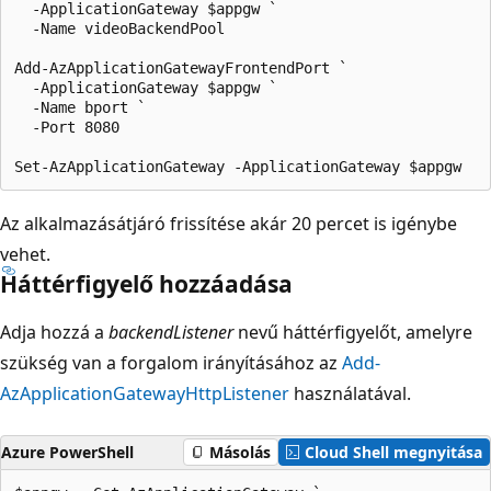
  -ApplicationGateway $appgw `

  -Name videoBackendPool

Add-AzApplicationGatewayFrontendPort `

  -ApplicationGateway $appgw `

  -Name bport `

  -Port 8080

Az alkalmazásátjáró frissítése akár 20 percet is igénybe
vehet.
Háttérfigyelő hozzáadása
Adja hozzá a
backendListener
nevű háttérfigyelőt, amelyre
szükség van a forgalom irányításához az
Add-
AzApplicationGatewayHttpListener
használatával.
Azure PowerShell
Másolás
Cloud Shell megnyitása