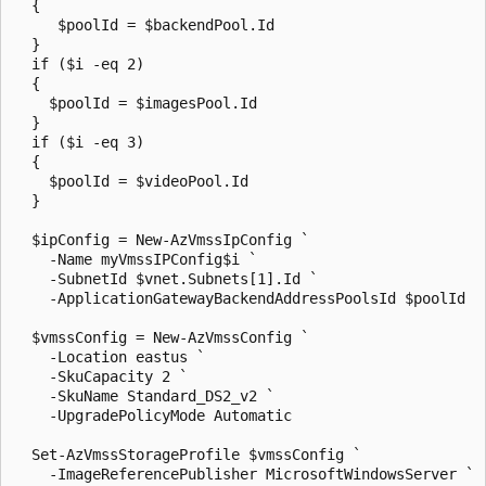
  {

     $poolId = $backendPool.Id

  }

  if ($i -eq 2) 

  {

    $poolId = $imagesPool.Id

  }

  if ($i -eq 3)

  {

    $poolId = $videoPool.Id

  }

  $ipConfig = New-AzVmssIpConfig `

    -Name myVmssIPConfig$i `

    -SubnetId $vnet.Subnets[1].Id `

    -ApplicationGatewayBackendAddressPoolsId $poolId

  $vmssConfig = New-AzVmssConfig `

    -Location eastus `

    -SkuCapacity 2 `

    -SkuName Standard_DS2_v2 `

    -UpgradePolicyMode Automatic

  Set-AzVmssStorageProfile $vmssConfig `

    -ImageReferencePublisher MicrosoftWindowsServer `
