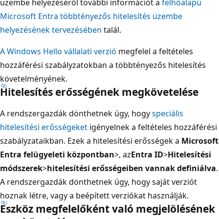
üzembe helyezéséről további információt a
felhőalapú
Microsoft Entra többtényezős hitelesítés üzembe
helyezésének tervezésében
talál.
A Windows Hello vállalati verzió
megfelel a feltételes
hozzáférési szabályzatokban a többtényezős hitelesítés
követelményének.
Hitelesítés erősségének megkövetelése
A rendszergazdák dönthetnek úgy, hogy
speciális
hitelesítési erősségeket
igényelnek a feltételes hozzáférési
szabályzataikban. Ezek a hitelesítési erősségek a
Microsoft
Entra felügyeleti központban
>, az
Entra ID
>
Hitelesítési
módszerek
>
hitelesítési erősségeiben vannak definiálva
.
A rendszergazdák dönthetnek úgy, hogy saját verziót
hoznak létre, vagy a beépített verziókat használják.
Eszköz megfelelőként való megjelölésének