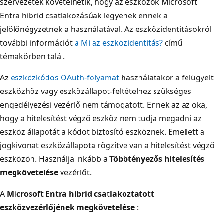
szervezetek követelhetik, hogy az eszközök Microsoft
Entra hibrid csatlakozásúak legyenek ennek a
jelölőnégyzetnek a használatával. Az eszközidentitásokról
további információt
a Mi az eszközidentitás?
című
témakörben talál.
Az
eszközkódos OAuth-folyamat
használatakor a felügyelt
eszközhöz vagy eszközállapot-feltételhez szükséges
engedélyezési vezérlő nem támogatott. Ennek az az oka,
hogy a hitelesítést végző eszköz nem tudja megadni az
eszköz állapotát a kódot biztosító eszköznek. Emellett a
jogkivonat eszközállapota rögzítve van a hitelesítést végző
eszközön. Használja inkább a
Többtényezős hitelesítés
megkövetelése
vezérlőt.
A
Microsoft Entra hibrid csatlakoztatott
eszközvezérlőjének megkövetelése
: