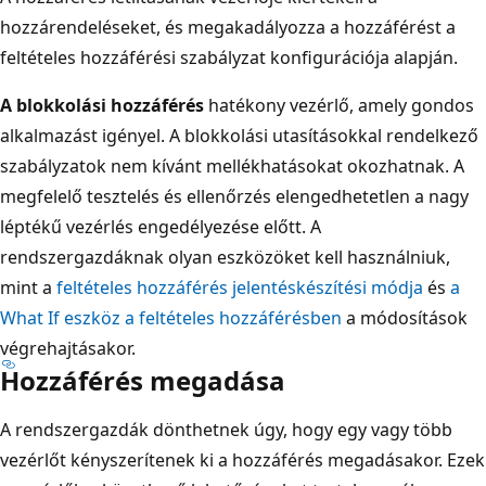
hozzárendeléseket, és megakadályozza a hozzáférést a
feltételes hozzáférési szabályzat konfigurációja alapján.
A blokkolási hozzáférés
hatékony vezérlő, amely gondos
alkalmazást igényel. A blokkolási utasításokkal rendelkező
szabályzatok nem kívánt mellékhatásokat okozhatnak. A
megfelelő tesztelés és ellenőrzés elengedhetetlen a nagy
léptékű vezérlés engedélyezése előtt. A
rendszergazdáknak olyan eszközöket kell használniuk,
mint a
feltételes hozzáférés jelentéskészítési módja
és
a
What If eszköz a feltételes hozzáférésben
a módosítások
végrehajtásakor.
Hozzáférés megadása
A rendszergazdák dönthetnek úgy, hogy egy vagy több
vezérlőt kényszerítenek ki a hozzáférés megadásakor. Ezek