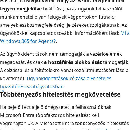
Használja a
Megköveteli, hogy az eszköz megfelelőnek
legyen megjelölve
beállítást, ha az ügynök felhasználói
munkamenetei olyan felügyelt végpontokon futnak,
amelyek eszközmegfelelőségi jelzéseket szolgáltatnak. Az
ügynökökkel kapcsolatos további információkért lásd:
Mi a
Windows 365 for Agents?
.
Az ügynökidentitások nem támogatják a vezérlőelemek
megadását, és csak
a hozzáférés blokkolását
támogatják.
A célzással és a feltételekre vonatkozó útmutatásért lásd a
következőt:
Ügynökidentitások célzása a Feltételes
hozzáférési szabályzatokban
.
Többtényezős hitelesítés megkövetelése
Ha bejelöli ezt a jelölőnégyzetet, a felhasználóknak
Microsoft Entra többfaktoros hitelesítést kell
végrehajtaniuk. A Microsoft Entra többtényezős hitelesítés