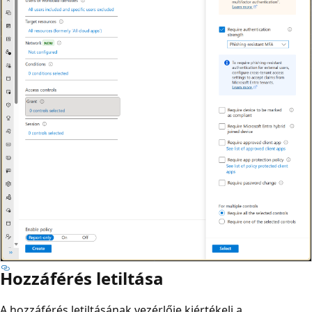
Hozzáférés letiltása
A hozzáférés letiltásának vezérlője kiértékeli a