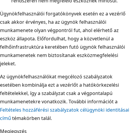
rendszeren nem megfelelő eszköznek minősül.
Ügynökfelhasználói forgatókönyvek esetén ez a vezérlő
csak akkor érvényes, ha az ügynök felhasználói
munkamenete olyan végpontról fut, ahol elérhető az
eszköz állapota. Előfordulhat, hogy a közvetlenül a
felhőinfrastruktúra keretében futó ügynök felhasználói
munkamenetek nem biztosítanak eszközmegfelelési
jeleket.
Az ügynökfelhasználókat megcélozó szabályzatok
esetében kombinálja ezt a vezérlőt a hatókörkezelési
feltételekkel, így a szabályzat csak a végpontalapú
munkamenetekre vonatkozik. További információt a
Feltételes hozzáférési szabályzatok célügynöki identitásai
című
témakörben talál.
Megjegyzés