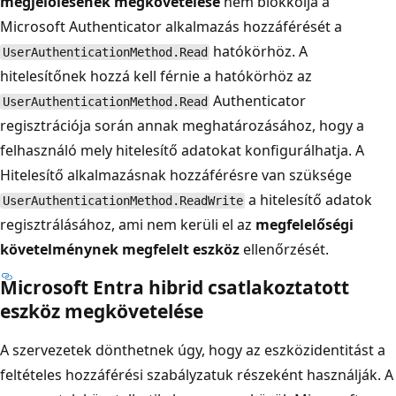
megjelölésének megkövetelése
nem blokkolja a
Microsoft Authenticator alkalmazás hozzáférését a
hatókörhöz. A
UserAuthenticationMethod.Read
hitelesítőnek hozzá kell férnie a hatókörhöz az
Authenticator
UserAuthenticationMethod.Read
regisztrációja során annak meghatározásához, hogy a
felhasználó mely hitelesítő adatokat konfigurálhatja. A
Hitelesítő alkalmazásnak hozzáférésre van szüksége
a hitelesítő adatok
UserAuthenticationMethod.ReadWrite
regisztrálásához, ami nem kerüli el az
megfelelőségi
követelménynek megfelelt eszköz
ellenőrzését.
Microsoft Entra hibrid csatlakoztatott
eszköz megkövetelése
A szervezetek dönthetnek úgy, hogy az eszközidentitást a
feltételes hozzáférési szabályzatuk részeként használják. A