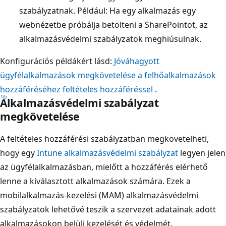
szabályzatnak. Például: Ha egy alkalmazás egy
webnézetbe próbálja betölteni a SharePointot, az
alkalmazásvédelmi szabályzatok meghiúsulnak.
Konfigurációs példákért lásd:
Jóváhagyott
ügyfélalkalmazások megkövetelése a felhőalkalmazások
hozzáféréséhez feltételes hozzáféréssel
.
Alkalmazásvédelmi szabályzat
megkövetelése
A feltételes hozzáférési szabályzatban megkövetelheti,
hogy egy
Intune alkalmazásvédelmi szabályzat
legyen jelen
az ügyfélalkalmazásban, mielőtt a hozzáférés elérhető
lenne a kiválasztott alkalmazások számára. Ezek a
mobilalkalmazás-kezelési (MAM) alkalmazásvédelmi
szabályzatok lehetővé teszik a szervezet adatainak adott
alkalmazásokon belüli kezelését és védelmét.