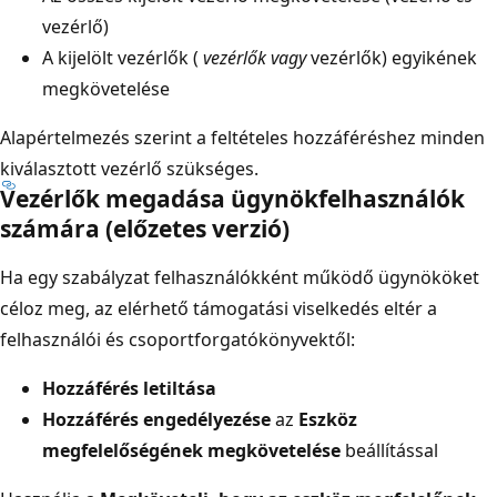
vezérlő)
A kijelölt vezérlők (
vezérlők vagy
vezérlők) egyikének
megkövetelése
Alapértelmezés szerint a feltételes hozzáféréshez minden
kiválasztott vezérlő szükséges.
Vezérlők megadása ügynökfelhasználók
számára (előzetes verzió)
Ha egy szabályzat felhasználókként működő ügynököket
céloz meg, az elérhető támogatási viselkedés eltér a
felhasználói és csoportforgatókönyvektől:
Hozzáférés letiltása
Hozzáférés engedélyezése
az
Eszköz
megfelelőségének megkövetelése
beállítással