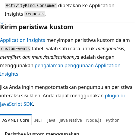
dipetakan ke Application
ActivityKind.Consumer
Insights
.
requests
Kirim peristiwa kustom
Application Insights
menyimpan peristiwa kustom dalam
tabel. Salah satu cara untuk
menganalisis,
customEvents
memfilter, dan memvisualisasikannya
adalah dengan
menggunakan
pengalaman penggunaan Application
Insights
.
Jika Anda ingin mengotomatiskan pengumpulan peristiwa
interaksi sisi klien, Anda dapat menggunakan
plugin di
JavaScript SDK
.
ASP.NET Core
.NET
Java
Java Native
Node.js
Python
Peristiwa kustom menggunakan