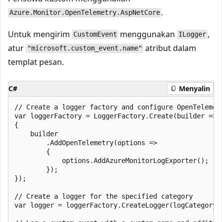
.
Azure.Monitor.OpenTelemetry.AspNetCore
Untuk mengirim
menggunakan
,
CustomEvent
ILogger
atur
atribut dalam
"microsoft.custom_event.name"
templat pesan.
C#
Menyalin
// Create a logger factory and configure OpenTelemetr
var loggerFactory = LoggerFactory.Create(builder =>

{

    builder

        .AddOpenTelemetry(options =>

        {

            options.AddAzureMonitorLogExporter();

        });

});

// Create a logger for the specified category

var logger = loggerFactory.CreateLogger(logCategoryNa