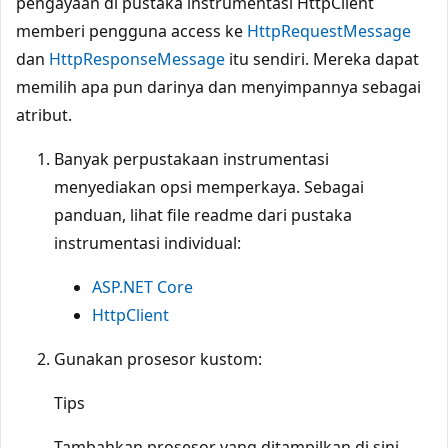
pengayaan di pustaka instrumentasi HttpClient
memberi pengguna access ke
HttpRequestMessage
dan
HttpResponseMessage
itu sendiri. Mereka dapat
memilih apa pun darinya dan menyimpannya sebagai
atribut.
Banyak perpustakaan instrumentasi
menyediakan opsi memperkaya. Sebagai
panduan, lihat file readme dari pustaka
instrumentasi individual:
ASP.NET Core
HttpClient
Gunakan prosesor kustom:
Tips
Tambahkan prosesor yang ditampilkan di sini