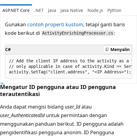
ASP.NET Core
.NET
Java
Java Native
Node.js
Python
Gunakan
contoh properti kustom
, tetapi ganti baris
kode berikut di
:
ActivityEnrichingProcessor.cs
C#
Menyalin
// Add the client IP address to the activity as a tag
// only applicable in case of activity.Kind == Server
Mengatur ID pengguna atau ID pengguna
terautentikasi
Anda dapat mengisi bidang
user_Id
atau
user_AuthenticatedId
untuk permintaan dengan
menggunakan panduan berikut. ID pengguna adalah
pengidentifikasi pengguna anonim. ID Pengguna