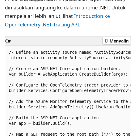
dimasukkan langsung ke dalam runtime .NET. Untuk
mempelajari lebih lanjut, lihat
Introduction ke
OpenTelemetry .NET Tracing API
.
C#
Menyalin
// Define an activity source named "ActivitySourceNa
internal static readonly ActivitySource activitySourc
// Create an ASP.NET Core application builder.

var builder = WebApplication.CreateBuilder(args);

// Configure the OpenTelemetry tracer provider to ad
builder.Services.ConfigureOpenTelemetryTracerProvide
// Add the Azure Monitor telemetry service to the ap
builder.Services.AddOpenTelemetry().UseAzureMonitor()
// Build the ASP.NET Core application.

var app = builder.Build();

// Map a GET request to the root path ("/") to the sp