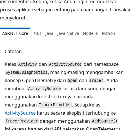
instrumentasi. Kedua, ketika Anda ingin memodelkan
proses aplikasi sebagai rentang pada pandangan transaksi
menyeluruh.
ASP.NET Core
.NET
Java
Java Native
Node.js
Python
Catatan
Kelas
dan
dari namespace
Activity
ActivitySource
, masing-masing menggambarkan
System.Diagnostics
konsep OpenTelemetry dari
dan
. Anda
Span
Tracer
membuat
secara langsung dengan
ActivitySource
menggunakan konstruktornya daripada
menggunakan
. Setiap kelas
TracerProvider
ActivitySource
harus secara eksplisit terhubung ke
dengan menggunakan
.
TracerProvider
AddSource()
Ini karena bagian dari API pelacakan OpenTelemetry