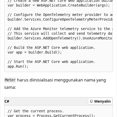
// Create a new ASP.NET Core web application builder.
var builder = WebApplication.CreateBuilder(args);

// Configure the OpenTelemetry meter provider to add
builder.Services.ConfigureOpenTelemetryMeterProvider
// Add the Azure Monitor telemetry service to the app
// This service will collect and send telemetry data 
builder.Services.AddOpenTelemetry().UseAzureMonitor()
// Build the ASP.NET Core web application.

var app = builder.Build();

// Start the ASP.NET Core web application.

harus diinisialisasi menggunakan nama yang
Meter
sama:
C#
Menyalin
// Get the current process.

var process = Process.GetCurrentProcess();
