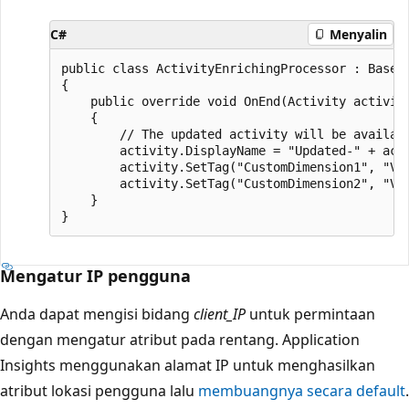
C#
Menyalin
public class ActivityEnrichingProcessor : BasePr
{

    public override void OnEnd(Activity activity
    {

        // The updated activity will be availabl
        activity.DisplayName = "Updated-" + acti
        activity.SetTag("CustomDimension1", "Val
        activity.SetTag("CustomDimension2", "Val
    }

Mengatur IP pengguna
Anda dapat mengisi bidang
client_IP
untuk permintaan
dengan mengatur atribut pada rentang. Application
Insights menggunakan alamat IP untuk menghasilkan
atribut lokasi pengguna lalu
membuangnya secara default
.