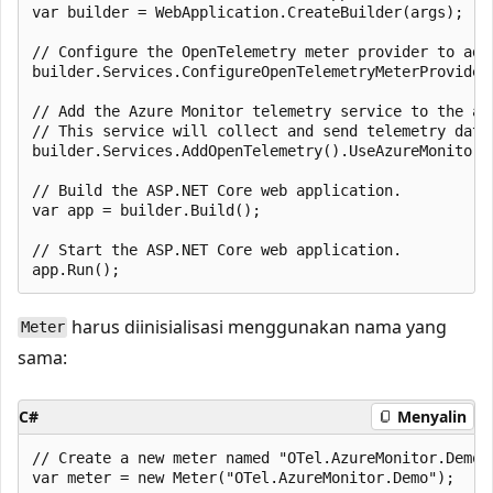
var builder = WebApplication.CreateBuilder(args);

// Configure the OpenTelemetry meter provider to add
builder.Services.ConfigureOpenTelemetryMeterProvider
// Add the Azure Monitor telemetry service to the app
// This service will collect and send telemetry data 
builder.Services.AddOpenTelemetry().UseAzureMonitor()
// Build the ASP.NET Core web application.

var app = builder.Build();

// Start the ASP.NET Core web application.

harus diinisialisasi menggunakan nama yang
Meter
sama:
C#
Menyalin
// Create a new meter named "OTel.AzureMonitor.Demo".
var meter = new Meter("OTel.AzureMonitor.Demo");
