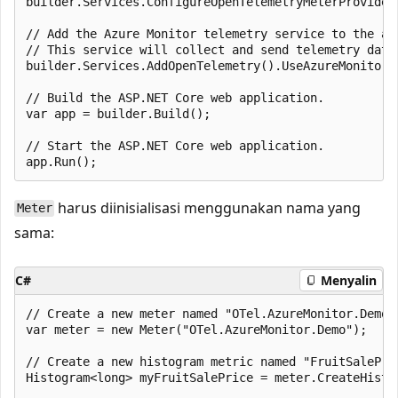
builder.Services.ConfigureOpenTelemetryMeterProvider
// Add the Azure Monitor telemetry service to the app
// This service will collect and send telemetry data 
builder.Services.AddOpenTelemetry().UseAzureMonitor()
// Build the ASP.NET Core web application.

var app = builder.Build();

// Start the ASP.NET Core web application.

harus diinisialisasi menggunakan nama yang
Meter
sama:
C#
Menyalin
// Create a new meter named "OTel.AzureMonitor.Demo".
var meter = new Meter("OTel.AzureMonitor.Demo");

// Create a new histogram metric named "FruitSalePric
Histogram<long> myFruitSalePrice = meter.CreateHistog