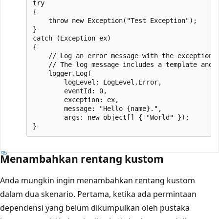
try

{

    throw new Exception("Test Exception");

}

catch (Exception ex)

{

    // Log an error message with the exception. 
    // The log message includes a template and 
    logger.Log(

        logLevel: LogLevel.Error,

        eventId: 0,

        exception: ex,

        message: "Hello {name}.",

        args: new object[] { "World" });

Menambahkan rentang kustom
Anda mungkin ingin menambahkan rentang kustom
dalam dua skenario. Pertama, ketika ada permintaan
dependensi yang belum dikumpulkan oleh pustaka