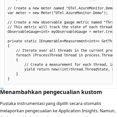
// Create a new meter named "OTel.AzureMonitor.Demo".
var meter = new Meter("OTel.AzureMonitor.Demo");

// Create a new observable gauge metric named "Thread
// This metric will track the state of each thread in
ObservableGauge<int> myObservableGauge = meter.Creat
private static IEnumerable<Measurement<int>> GetThrea
{

    // Iterate over all threads in the current proces
    foreach (ProcessThread thread in process.Threads)
    {

        // Create a measurement for each thread, inc
        yield return new((int)thread.ThreadState, ne
    }

Menambahkan pengecualian kustom
Pustaka instrumentasi yang dipilih secara otomatis
melaporkan pengecualian ke Application Insights. Namun,