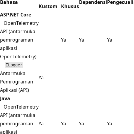
Bahasa
Dependensi
Pengecual
Kustom
Khusus
ASP.NET Core
OpenTelemetry
API (antarmuka
pemrograman
Ya
Ya
Ya
aplikasi
OpenTelemetry)
ILogger
Antarmuka
Ya
Pemrograman
Aplikasi (API)
Java
OpenTelemetry
API (antarmuka
pemrograman
Ya
Ya
Ya
Ya
aplikasi