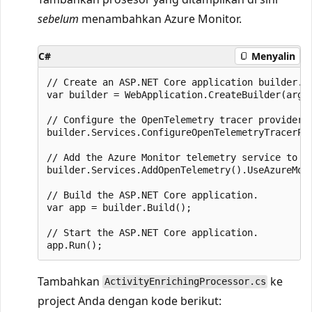
sebelum
menambahkan Azure Monitor.
C#
Menyalin
// Create an ASP.NET Core application builder.

var builder = WebApplication.CreateBuilder(args)
// Configure the OpenTelemetry tracer provider t
builder.Services.ConfigureOpenTelemetryTracerPro
// Add the Azure Monitor telemetry service to t
builder.Services.AddOpenTelemetry().UseAzureMoni
// Build the ASP.NET Core application.

var app = builder.Build();

// Start the ASP.NET Core application.

Tambahkan
ke
ActivityEnrichingProcessor.cs
project Anda dengan kode berikut: