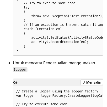
    // Try to execute some code.

    try

    {

        throw new Exception("Test exception");

    }

    // If an exception is thrown, catch it and s
    catch (Exception ex)

    {

        activity?.SetStatus(ActivityStatusCode.E
        activity?.RecordException(ex);

    }

Untuk mencatat Pengecualian menggunakan
:
ILogger
C#
Menyalin
// Create a logger using the logger factory. The
var logger = loggerFactory.CreateLogger(logCateg
// Try to execute some code.
