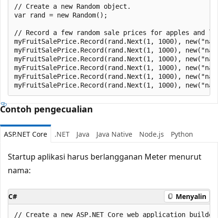
// Create a new Random object.

var rand = new Random();

// Record a few random sale prices for apples and lem
myFruitSalePrice.Record(rand.Next(1, 1000), new("nam
myFruitSalePrice.Record(rand.Next(1, 1000), new("nam
myFruitSalePrice.Record(rand.Next(1, 1000), new("nam
myFruitSalePrice.Record(rand.Next(1, 1000), new("nam
myFruitSalePrice.Record(rand.Next(1, 1000), new("nam
Contoh pengecualian
ASP.NET Core
.NET
Java
Java Native
Node.js
Python
Startup aplikasi harus berlangganan Meter menurut
nama:
C#
Menyalin
// Create a new ASP.NET Core web application builder.