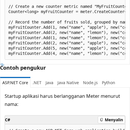
// Create a new counter metric named "MyFruitCounter"
Counter<long> myFruitCounter = meter.CreateCounter<lo
// Record the number of fruits sold, grouped by name 
myFruitCounter.Add(1, new("name", "apple"), new("colo
myFruitCounter.Add(2, new("name", "lemon"), new("colo
myFruitCounter.Add(1, new("name", "lemon"), new("colo
myFruitCounter.Add(2, new("name", "apple"), new("colo
myFruitCounter.Add(5, new("name", "apple"), new("colo
Contoh pengukur
ASP.NET Core
.NET
Java
Java Native
Node.js
Python
Startup aplikasi harus berlangganan Meter menurut
nama:
C#
Menyalin