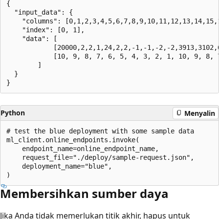
{

  "input_data": {

    "columns": [0,1,2,3,4,5,6,7,8,9,10,11,12,13,14,15,1
    "index": [0, 1],

    "data": [

            [20000,2,2,1,24,2,2,-1,-1,-2,-2,3913,3102,6
            [10, 9, 8, 7, 6, 5, 4, 3, 2, 1, 10, 9, 8, 7
        ]

  }

Python
Menyalin
# test the blue deployment with some sample data

ml_client.online_endpoints.invoke(

    endpoint_name=online_endpoint_name,

    request_file="./deploy/sample-request.json",

    deployment_name="blue",

Membersihkan sumber daya
Jika Anda tidak memerlukan titik akhir, hapus untuk