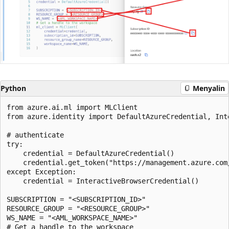
Python
Menyalin
from azure.ai.ml import MLClient

from azure.identity import DefaultAzureCredential, Inte
# authenticate

try:

    credential = DefaultAzureCredential()

    credential.get_token("https://management.azure.com/
except Exception:

    credential = InteractiveBrowserCredential()

SUBSCRIPTION = "<SUBSCRIPTION_ID>"

RESOURCE_GROUP = "<RESOURCE_GROUP>"

WS_NAME = "<AML_WORKSPACE_NAME>"

# Get a handle to the workspace
