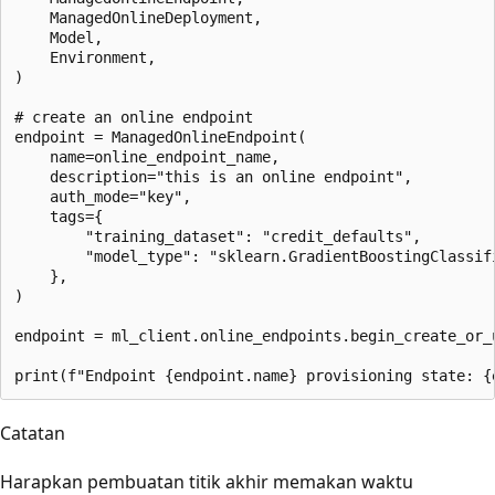
    ManagedOnlineDeployment,

    Model,

    Environment,

)

# create an online endpoint

endpoint = ManagedOnlineEndpoint(

    name=online_endpoint_name,

    description="this is an online endpoint",

    auth_mode="key",

    tags={

        "training_dataset": "credit_defaults",

        "model_type": "sklearn.GradientBoostingClassifi
    },

)

endpoint = ml_client.online_endpoints.begin_create_or_u
Catatan
Harapkan pembuatan titik akhir memakan waktu