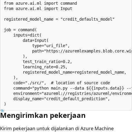
from azure.ai.ml import command

from azure.ai.ml import Input

registered_model_name = "credit_defaults_model"

job = command(

    inputs=dict(

        data=Input(

            type="uri_file",

            path="https://azuremlexamples.blob.core.wi
        ),

        test_train_ratio=0.2,

        learning_rate=0.25,

        registered_model_name=registered_model_name,

    ),

    code="./src/",  # location of source code

    command="python main.py --data ${{inputs.data}} --
    environment="azureml://registries/azureml/environme
    display_name="credit_default_prediction",

Mengirimkan pekerjaan
Kirim pekerjaan untuk dijalankan di Azure Machine