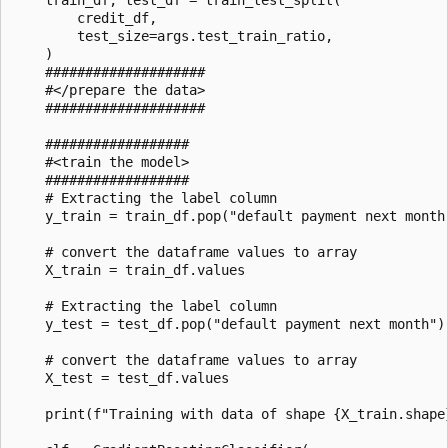
        credit_df,

        test_size=args.test_train_ratio,

    )

    ####################

    #</prepare the data>

    ####################

    ##################

    #<train the model>

    ##################

    # Extracting the label column

    y_train = train_df.pop("default payment next month"
    # convert the dataframe values to array

    X_train = train_df.values

    # Extracting the label column

    y_test = test_df.pop("default payment next month")

    # convert the dataframe values to array

    X_test = test_df.values

    print(f"Training with data of shape {X_train.shape}