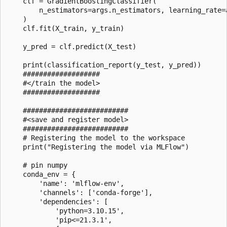
    clf = GradientBoostingClassifier(

        n_estimators=args.n_estimators, learning_rate=a
    )

    clf.fit(X_train, y_train)

    y_pred = clf.predict(X_test)

    print(classification_report(y_test, y_pred))

    ###################

    #</train the model>

    ###################

    ##########################

    #<save and register model>

    ##########################

    # Registering the model to the workspace

    print("Registering the model via MLFlow")

    # pin numpy

    conda_env = {

        'name': 'mlflow-env',

        'channels': ['conda-forge'],

        'dependencies': [

            'python=3.10.15',

            'pip<=21.3.1',
