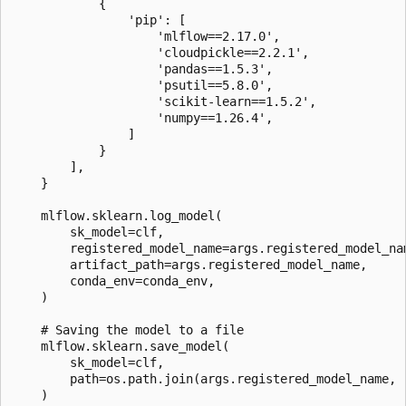
            {

                'pip': [

                    'mlflow==2.17.0',

                    'cloudpickle==2.2.1',

                    'pandas==1.5.3',

                    'psutil==5.8.0',

                    'scikit-learn==1.5.2',

                    'numpy==1.26.4',

                ]

            }

        ],

    }

    mlflow.sklearn.log_model(

        sk_model=clf,

        registered_model_name=args.registered_model_nam
        artifact_path=args.registered_model_name,

        conda_env=conda_env,

    )

    # Saving the model to a file

    mlflow.sklearn.save_model(

        sk_model=clf,

        path=os.path.join(args.registered_model_name, "
    )
