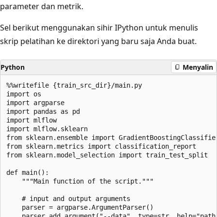
parameter dan metrik.
Sel berikut menggunakan sihir IPython untuk menulis
skrip pelatihan ke direktori yang baru saja Anda buat.
Python
Menyalin
%%writefile {train_src_dir}/main.py

import os

import argparse

import pandas as pd

import mlflow

import mlflow.sklearn

from sklearn.ensemble import GradientBoostingClassifier
from sklearn.metrics import classification_report

from sklearn.model_selection import train_test_split

def main():

    """Main function of the script."""

    # input and output arguments

    parser = argparse.ArgumentParser()

    parser.add_argument("--data", type=str, help="path 