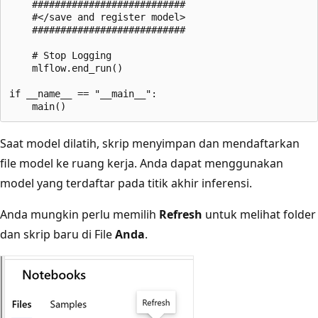
    ###########################

    #</save and register model>

    ###########################

    # Stop Logging

    mlflow.end_run()

if __name__ == "__main__":

Saat model dilatih, skrip menyimpan dan mendaftarkan
file model ke ruang kerja. Anda dapat menggunakan
model yang terdaftar pada titik akhir inferensi.
Anda mungkin perlu memilih
Refresh
untuk melihat folder
dan skrip baru di File
Anda
.