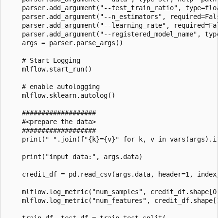
    parser.add_argument("--test_train_ratio", type=floa
    parser.add_argument("--n_estimators", required=Fals
    parser.add_argument("--learning_rate", required=Fal
    parser.add_argument("--registered_model_name", type
    args = parser.parse_args()

    # Start Logging

    mlflow.start_run()

    # enable autologging

    mlflow.sklearn.autolog()

    ###################

    #<prepare the data>

    ###################

    print(" ".join(f"{k}={v}" for k, v in vars(args).it
    print("input data:", args.data)

    credit_df = pd.read_csv(args.data, header=1, index_
    mlflow.log_metric("num_samples", credit_df.shape[0]
    mlflow.log_metric("num_features", credit_df.shape[1
    train_df, test_df = train_test_split(
