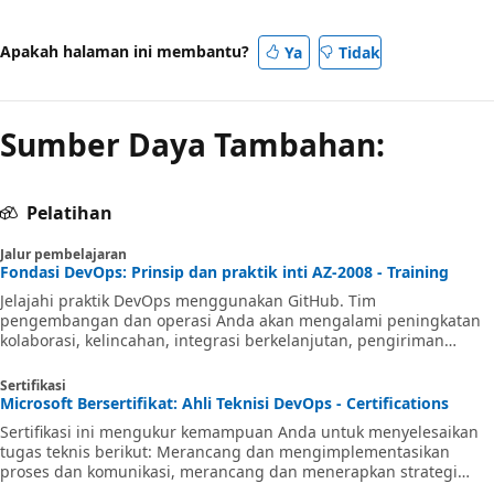
Apakah halaman ini membantu?
Ya
Tidak
Sumber Daya Tambahan:
Pelatihan
Jalur pembelajaran
Fondasi DevOps: Prinsip dan praktik inti AZ-2008 - Training
Jelajahi praktik DevOps menggunakan GitHub. Tim
pengembangan dan operasi Anda akan mengalami peningkatan
kolaborasi, kelincahan, integrasi berkelanjutan, pengiriman
berkelanjutan, otomatisasi, dan keunggulan operasional di semua
fase siklus hidup aplikasi. (AZ-2008)
Sertifikasi
Microsoft Bersertifikat: Ahli Teknisi DevOps - Certifications
Sertifikasi ini mengukur kemampuan Anda untuk menyelesaikan
tugas teknis berikut: Merancang dan mengimplementasikan
proses dan komunikasi, merancang dan menerapkan strategi
kontrol sumber, merancang dan mengimplementasikan alur build