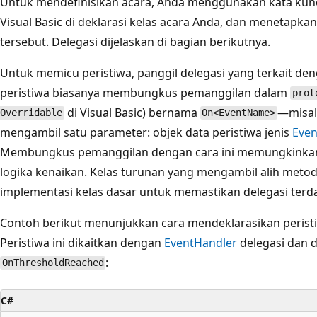
Untuk mendefinisikan acara, Anda menggunakan kata kun
Visual Basic di deklarasi kelas acara Anda, dan menetapkan
tersebut. Delegasi dijelaskan di bagian berikutnya.
Untuk memicu peristiwa, panggil delegasi yang terkait den
peristiwa biasanya membungkus pemanggilan dalam
prot
di Visual Basic) bernama
—misal
Overridable
On<EventName>
mengambil satu parameter: objek data peristiwa jenis
Even
Membungkus pemanggilan dengan cara ini memungkinkan 
logika kenaikan. Kelas turunan yang mengambil alih meto
implementasi kelas dasar untuk memastikan delegasi terda
Contoh berikut menunjukkan cara mendeklarasikan peris
Peristiwa ini dikaitkan dengan
EventHandler
delegasi dan 
:
OnThresholdReached
C#