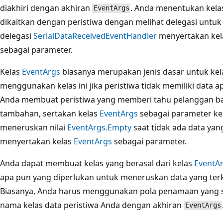
diakhiri dengan akhiran
. Anda menentukan kela
EventArgs
dikaitkan dengan peristiwa dengan melihat delegasi untuk 
delegasi
SerialDataReceivedEventHandler
menyertakan ke
sebagai parameter.
Kelas
EventArgs
biasanya merupakan jenis dasar untuk kela
menggunakan kelas ini jika peristiwa tidak memiliki data 
Anda membuat peristiwa yang memberi tahu pelanggan bah
tambahan, sertakan kelas
EventArgs
sebagai parameter ke
meneruskan nilai
EventArgs.Empty
saat tidak ada data yan
menyertakan kelas
EventArgs
sebagai parameter.
Anda dapat membuat kelas yang berasal dari kelas
EventA
apa pun yang diperlukan untuk meneruskan data yang terka
Biasanya, Anda harus menggunakan pola penamaan yang 
nama kelas data peristiwa Anda dengan akhiran
EventArgs