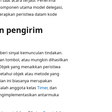
saat acara terjadi. Penerima
n komponen utama model delegasi,
erapkan peristiwa dalam kode
n pengirim
beri sinyal kemunculan tindakan.
an tombol, atau mungkin dihasilkan
. Objek yang menaikkan peristiwa
getahui objek atau metode yang
ian ini biasanya merupakan
alah anggota kelas
Timer
, dan
engimplementasikan antarmuka