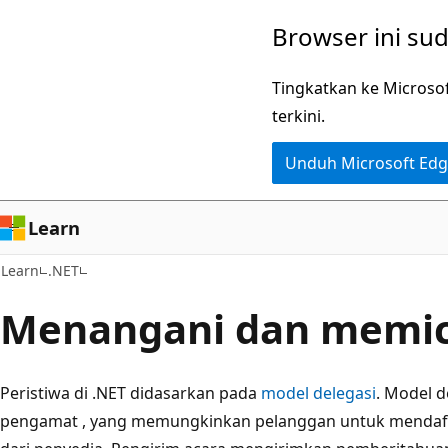
Lompati
Browser ini su
ke
konten
Tingkatkan ke Microso
utama
terkini.
Unduh Microsoft Ed
Learn
Learn
.NET
Menangani dan memic
Peristiwa di .NET didasarkan pada
model delegasi
. Model d
pengamat
, yang memungkinkan pelanggan untuk mendaf