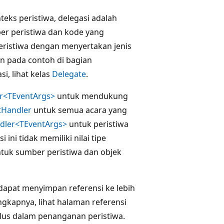
eks peristiwa, delegasi adalah
er peristiwa dan kode yang
eristiwa dengan menyertakan jenis
an pada contoh di bagian
i, lihat kelas
Delegate
.
r<TEventArgs>
untuk mendukung
tHandler
untuk semua acara yang
dler<TEventArgs>
untuk peristiwa
ini tidak memiliki nilai tipe
uk sumber peristiwa dan objek
 dapat menyimpan referensi ke lebih
gkapnya, lihat halaman referensi
halus dalam penanganan peristiwa.