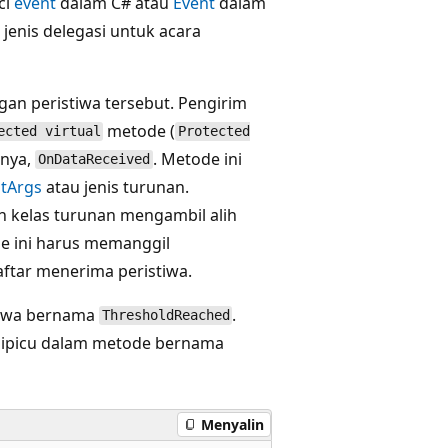
ci
event
dalam C# atau
Event
dalam
 jenis delegasi untuk acara
gan peristiwa tersebut. Pengirim
metode (
ected virtual
Protected
nya,
. Metode ini
OnDataReceived
tArgs
atau jenis turunan.
kelas turunan mengambil alih
de ini harus memanggil
ftar menerima peristiwa.
tiwa bernama
.
ThresholdReached
dipicu dalam metode bernama
Menyalin