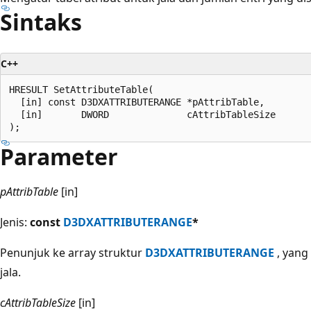
Sintaks
C++
HRESULT SetAttributeTable(

  [in] const D3DXATTRIBUTERANGE *pAttribTable,

  [in]       DWORD              cAttribTableSize

Parameter
pAttribTable
[in]
Jenis:
const
D3DXATTRIBUTERANGE
*
Penunjuk ke array struktur
D3DXATTRIBUTERANGE
, yang 
jala.
cAttribTableSize
[in]