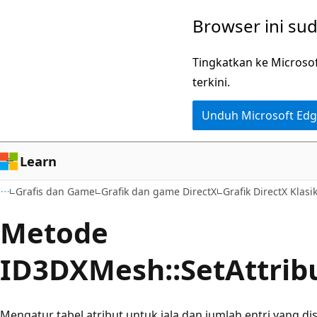
Lompati
Browser ini su
ke
konten
Tingkatkan ke Microso
utama
terkini.
Unduh Microsoft Ed
Learn
Grafis dan Game
Grafik dan game DirectX
Grafik DirectX Klasi
Metode
ID3DXMesh::SetAttrib
Mengatur tabel atribut untuk jala dan jumlah entri yang di