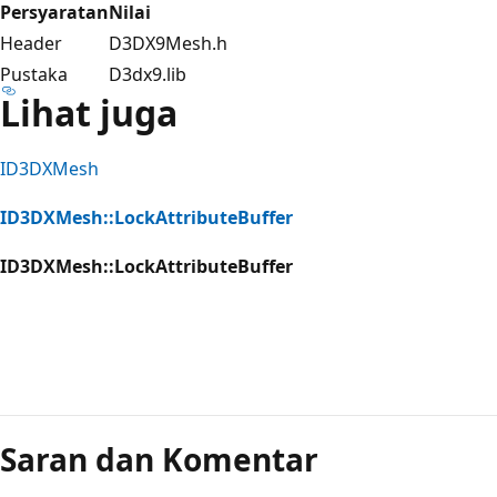
Persyaratan
Nilai
Header
D3DX9Mesh.h
Pustaka
D3dx9.lib
Lihat juga
ID3DXMesh
ID3DXMesh::LockAttributeBuffer
ID3DXMesh::LockAttributeBuffer
Mode
baca
Saran dan Komentar
dinonaktifkan