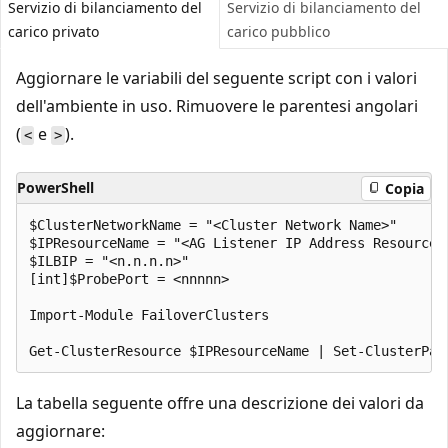
Servizio di bilanciamento del
Servizio di bilanciamento del
carico privato
carico pubblico
Aggiornare le variabili del seguente script con i valori
dell'ambiente in uso. Rimuovere le parentesi angolari
(
e
).
<
>
PowerShell
Copia
$ClusterNetworkName = "<Cluster Network Name>"

$IPResourceName = "<AG Listener IP Address Resource N
$ILBIP = "<n.n.n.n>"

[int]$ProbePort = <nnnnn>

Import-Module FailoverClusters

La tabella seguente offre una descrizione dei valori da
aggiornare: