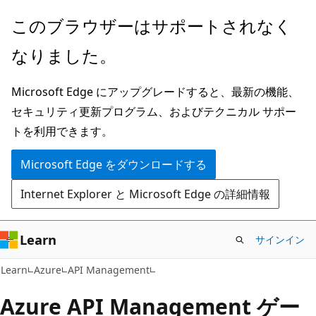
メ
このブラウザーはサポートされなく
イ
なりました。
ン
コ
Microsoft Edge にアップグレードすると、最新の機能、
ン
セキュリティ更新プログラム、およびテクニカル サポー
テ
トを利用できます。
ン
ツ
Microsoft Edge をダウンロードする
に
Internet Explorer と Microsoft Edge の詳細情報
ス
キ
ッ
Learn
サインイン
プ
Learn
Azure
API Management
Azure API Management ゲー