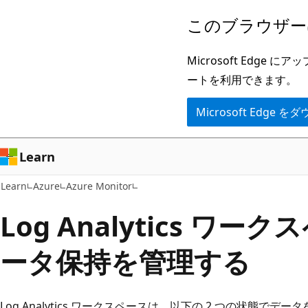
メ
このブラウザー
イ
ン
Microsoft Ed
コ
ートを利用できます。
ン
Microsoft Edge
テ
ン
ツ
Learn
に
Learn
Azure
Azure Monitor
ス
キ
Log Analytics ワ
ッ
ータ保持を管理する
プ
Log Analytics ワークスペースは、以下の 2 つの状態でデ