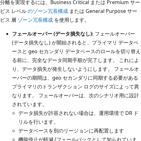
分離を実現するには、Business Critical または Premium サー
ビス レベル
のゾーン冗長構成
または General Purpose サー
ビス 層
ゾーン冗長構成
を使用します。
フェールオーバー (データ損失なし):
フェールオーバー
(データ損失なし) が開始されると、プライマリ データベ
ースと geo セカンダリ データベースのロールを切り替え
る前に、完全なデータ同期手順が完了します。 これによ
り、データ損失が発生しないようにします。 フェールオ
ーバーの期間は、geo セカンダリに同期する必要がある
プライマリのトランザクション ログのサイズによって異
なります。 フェールオーバーは、次のシナリオ用に設計
されています。
データ損失が許容されない場合は、運用環境で DR ド
リルを行います。
データベースを別のリージョンに再配置します
機能停止が軽減 (フェールバックとして知られていま