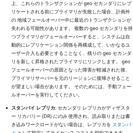
上、これらのトランザクションが geo セカンダリにレプ
リケートされる前にプライマリが失敗した場合、計画外
の 地域フェールオーバー中に最近のトランザクションが
失われる可能性があります。 複数の geo セカンダリを持
つプライマリがフェールオーバーすると、システムは自
動的にレプリケーション関係を再構成して、いかなるユ
ーザー介入も必要とすることなく、残りの geo セカンダ
リを新しく昇格されたプライマリにリンクします。 geo
フェールオーバーの原因となった障害が軽減された後、
プライマリサーバーを元のリージョンに復帰させること
が望ましい場合があります。 そのためには、手動フェー
ルオーバーを実行してください。
スタンバイ レプリカ
: セカンダリ レプリカがディザスタ
ー リカバリー (DR)
にのみ
使用され、読み取りまたは書
き込みワークロードがない場合は、レプリカを
スタンバ
イ
として指定してライセンス コストを節約できます。