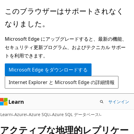
メ
このブラウザーはサポートされなく
イ
なりました。
ン
コ
Microsoft Edge にアップグレードすると、最新の機能、
ン
セキュリティ更新プログラム、およびテクニカル サポー
テ
トを利用できます。
ン
ツ
Microsoft Edge をダウンロードする
に
Internet Explorer と Microsoft Edge の詳細情報
ス
キ
ッ
Learn
サインイン
プ
Learn
Azure
Azure SQL
Azure SQL データベース
アクティブな地理的レプリケー