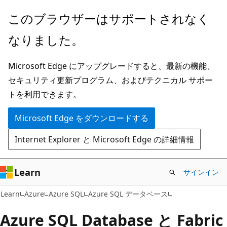
メ
このブラウザーはサポートされなく
イ
なりました。
ン
コ
Microsoft Edge にアップグレードすると、最新の機能、
ン
セキュリティ更新プログラム、およびテクニカル サポー
テ
トを利用できます。
ン
ツ
Microsoft Edge をダウンロードする
に
Internet Explorer と Microsoft Edge の詳細情報
ス
キ
ッ
Learn
サインイン
プ
Learn
Azure
Azure SQL
Azure SQL データベース
Azure SQL Database と Fabric