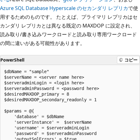
Azure SQL Database Hyperscale のセカンダリ レプリカ
で使
用するためのものです。 たとえば、プライマリ レプリカはセ
カンダリ レプリカとは異なる既定の MAXDOP に設定され、
読み取り/書き込みワークロードと読み取り専用ワークロード
の間に違いがある可能性があります。
PowerShell
コピー
$dbName = "sample" 

$serverName = <server name here>

$serveradminLogin = <login here>

$serveradminPassword = <password here>

$desiredMAXDOP_primary = 8

$desiredMAXDOP_secondary_readonly = 1

$params = @{

    'database' = $dbName

    'serverInstance' =  $serverName

    'username' = $serveradminLogin

    'password' = $serveradminPassword

    'outputSqlErrors' = $true
