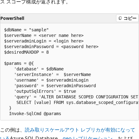
ス スコープ構成が返されます。
PowerShell
コピー
$dbName = "sample" 

$serverName = <server name here>

$serveradminLogin = <login here>

$serveradminPassword = <password here>

$desiredMAXDOP = 8

$params = @{

    'database' = $dbName

    'serverInstance' =  $serverName

    'username' = $serveradminLogin

    'password' = $serveradminPassword

    'outputSqlErrors' = $true

    'query' = 'ALTER DATABASE SCOPED CONFIGURATION SET 
     SELECT [value] FROM sys.database_scoped_configurat
  }

この例は、
読み取りスケールアウト レプリカが有効になって
いる
Azure SQL Database、
geo レプリケーション
、および