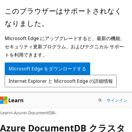
メ
このブラウザーはサポートされなく
イ
なりました。
ン
コ
Microsoft Edge にアップグレードすると、最新の機能、
ン
セキュリティ更新プログラム、およびテクニカル サポー
テ
トを利用できます。
ン
ツ
Microsoft Edge をダウンロードする
に
Internet Explorer と Microsoft Edge の詳細情報
ス
キ
ッ
Learn
サインイン
プ
Learn
Azure
DocumentDB
Azure DocumentDB クラスタ