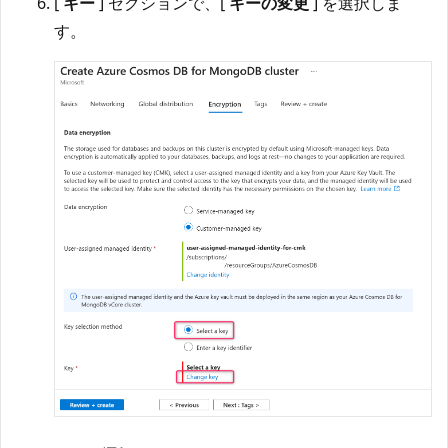
[
キー
] セクションで、[
キーの変更
] を選択しま
す。