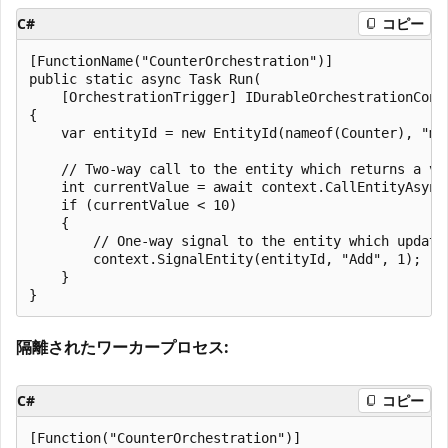
C#
コピー
[FunctionName("CounterOrchestration")]

public static async Task Run(

    [OrchestrationTrigger] IDurableOrchestrationConte
{

    var entityId = new EntityId(nameof(Counter), "myC
    // Two-way call to the entity which returns a val
    int currentValue = await context.CallEntityAsync<
    if (currentValue < 10)

    {

        // One-way signal to the entity which update
        context.SignalEntity(entityId, "Add", 1);

    }

隔離されたワーカープロセス:
C#
コピー
[Function("CounterOrchestration")]
