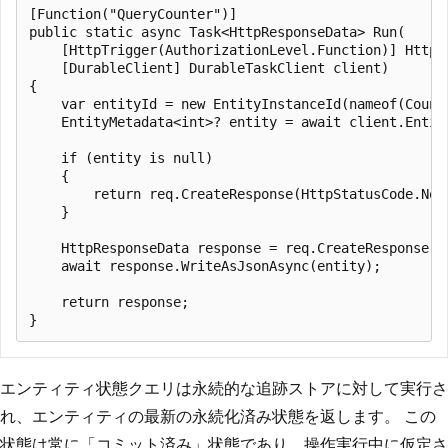
[Function("QueryCounter")]

public static async Task<HttpResponseData> Run(

    [HttpTrigger(AuthorizationLevel.Function)] HttpRe
    [DurableClient] DurableTaskClient client)

{

    var entityId = new EntityInstanceId(nameof(Counte
    EntityMetadata<int>? entity = await client.Entit
    if (entity is null)

    {

        return req.CreateResponse(HttpStatusCode.NotF
    }

    HttpResponseData response = req.CreateResponse(Ht
    await response.WriteAsJsonAsync(entity);

    return response;

エンティティ状態クエリは永続的な追跡ストアに対して実行さ
れ、エンティティの最新の永続化済み状態を返します。 この
状態は常に「コミット済み」状態であり、操作実行中に仮定さ