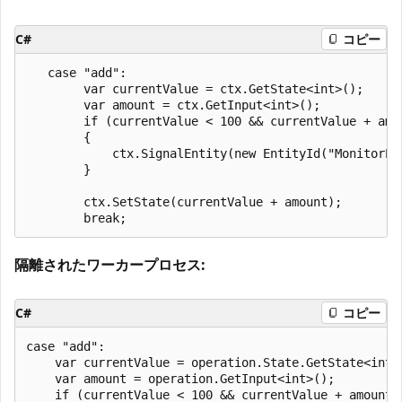
C#
コピー
   case "add":

        var currentValue = ctx.GetState<int>();

        var amount = ctx.GetInput<int>();

        if (currentValue < 100 && currentValue + amou
        {

            ctx.SignalEntity(new EntityId("MonitorEn
        }

        ctx.SetState(currentValue + amount);

隔離されたワーカープロセス:
C#
コピー
case "add":

    var currentValue = operation.State.GetState<int>(
    var amount = operation.GetInput<int>();

    if (currentValue < 100 && currentValue + amount >