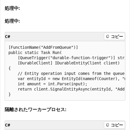
処理中:
処理中:
C#
コピー
[FunctionName("AddFromQueue")]

public static Task Run(

    [QueueTrigger("durable-function-trigger")] string
    [DurableClient] IDurableEntityClient client)

{

    // Entity operation input comes from the queue me
    var entityId = new EntityId(nameof(Counter), "myC
    int amount = int.Parse(input);

    return client.SignalEntityAsync(entityId, "Add", 
隔離されたワーカープロセス:
C#
コピー