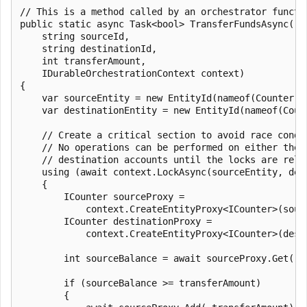
// This is a method called by an orchestrator functio
public static async Task<bool> TransferFundsAsync(

    string sourceId,

    string destinationId,

    int transferAmount,

    IDurableOrchestrationContext context)

{

    var sourceEntity = new EntityId(nameof(Counter), 
    var destinationEntity = new EntityId(nameof(Count
    // Create a critical section to avoid race condit
    // No operations can be performed on either the s
    // destination accounts until the locks are relea
    using (await context.LockAsync(sourceEntity, dest
    {

        ICounter sourceProxy =

            context.CreateEntityProxy<ICounter>(sourc
        ICounter destinationProxy =

            context.CreateEntityProxy<ICounter>(desti
        int sourceBalance = await sourceProxy.Get();

        if (sourceBalance >= transferAmount)

        {
