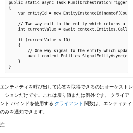
public static async Task Run([OrchestrationTrigger] 
{

    var entityId = new EntityInstanceId(nameof(Counte
    // Two-way call to the entity which returns a val
    int currentValue = await context.Entities.CallEn
    if (currentValue < 10)

    {

        // One-way signal to the entity which update
        await context.Entities.SignalEntityAsync(enti
    }

エンティティを呼び出して応答を取得できるのはオーケストレ
ーションだけです。これは戻り値または例外です。 クライア
ント バインドを使用する
クライアント
関数は、エンティティ
のみを通知できます。
注