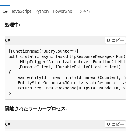
C#
JavaScript
Python
PowerShell
ジャワ
処理中:
C#
コピー
[FunctionName("QueryCounter")]

public static async Task<HttpResponseMessage> Run(

    [HttpTrigger(AuthorizationLevel.Function)] HttpRe
    [DurableClient] IDurableEntityClient client)

{

    var entityId = new EntityId(nameof(Counter), "myC
    EntityStateResponse<JObject> stateResponse = awa
    return req.CreateResponse(HttpStatusCode.OK, stat
隔離されたワーカープロセス:
C#
コピー