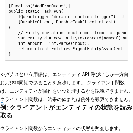
[Function("AddFromQueue")]

public static Task Run(

    [QueueTrigger("durable-function-trigger")] string
    [DurableClient] DurableTaskClient client)

{

    // Entity operation input comes from the queue me
    var entityId = new EntityInstanceId(nameof(Counte
    int amount = int.Parse(input);

    return client.Entities.SignalEntityAsync(entityId
シグナル
という用語は、エンティティ API 呼び出しが一方向
および非同期であることを意味します。 クライアント関数
は、エンティティが操作をいつ処理するかを認識できません。
クライアント関数は、結果の値または例外を観察できません。
例: クライアントがエンティティの状態を読み
取る
クライアント関数からエンティティの状態を照会します。