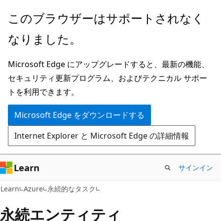
メ
このブラウザーはサポートされなく
イ
なりました。
ン
コ
Microsoft Edge にアップグレードすると、最新の機能、
ン
セキュリティ更新プログラム、およびテクニカル サポー
テ
トを利用できます。
ン
ツ
Microsoft Edge をダウンロードする
に
Internet Explorer と Microsoft Edge の詳細情報
ス
キ
ッ
Learn
サインイン
プ
Learn
Azure
永続的なタスク
永続エンティティ