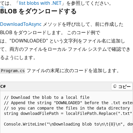
ては、「
list blobs with .NET
」を参照してください。
BLOB をダウンロードする
DownloadToAsync
メソッドを呼び出して、前に作成した
BLOB をダウンロードします。 このコード例で
は、"DOWNLOADED" という文字列をファイル名に追加し
て、両方のファイルをローカル ファイル システムで確認でき
るようにします。
ファイルの末尾に次のコードを追加します。
Program.cs
C#
コピー
// Download the blob to a local file

// Append the string "DOWNLOADED" before the .txt exten
// so you can compare the files in the data directory

string downloadFilePath = localFilePath.Replace(".txt",
Console.WriteLine("\nDownloading blob to\n\t{0}\n", dow