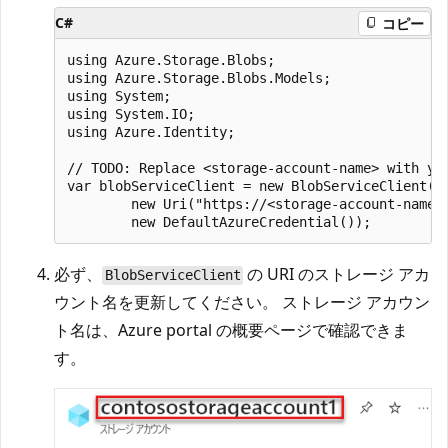
C#
コピー
using Azure.Storage.Blobs;

using Azure.Storage.Blobs.Models;

using System;

using System.IO;

using Azure.Identity;

// TODO: Replace <storage-account-name> with you
var blobServiceClient = new BlobServiceClient(

        new Uri("https://<storage-account-name>.
必ず、
の URI のストレージ アカ
BlobServiceClient
ウント名を更新してください。 ストレージ アカウン
ト名は、Azure portal の概要ページで確認できま
す。