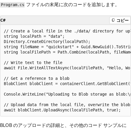
ファイルの末尾に次のコードを追加します。
Program.cs
C#
コピー
// Create a local file in the ./data/ directory for upl
string localPath = "data";

Directory.CreateDirectory(localPath);

string fileName = "quickstart" + Guid.NewGuid().ToStrin
string localFilePath = Path.Combine(localPath, fileName
// Write text to the file

await File.WriteAllTextAsync(localFilePath, "Hello, Wor
// Get a reference to a blob

BlobClient blobClient = containerClient.GetBlobClient(f
Console.WriteLine("Uploading to Blob storage as blob:\n
// Upload data from the local file, overwrite the blob 
BLOB のアップロードの詳細と、その他のコード サンプルに