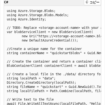
C#
コピー
using Azure.Storage.Blobs;

using Azure.Storage.Blobs.Models;

using Azure.Identity;

// TODO: Replace <storage-account-name> with your act
var blobServiceClient = new BlobServiceClient(

        new Uri("https://<storage-account-name>.blob.
        new DefaultAzureCredential());

//Create a unique name for the container

string containerName = "quickstartblobs" + Guid.NewGu
// Create the container and return a container client
BlobContainerClient containerClient = await blobServ
// Create a local file in the ./data/ directory for u
string localPath = "data";

Directory.CreateDirectory(localPath);

string fileName = "quickstart" + Guid.NewGuid().ToStr
string localFilePath = Path.Combine(localPath, fileNa
// Write text to the file

await File.WriteAllTextAsync(localFilePath, "Hello, W