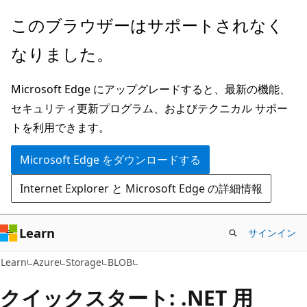
メ
このブラウザーはサポートされなく
イ
なりました。
ン
コ
Microsoft Edge にアップグレードすると、最新の機能、
ン
セキュリティ更新プログラム、およびテクニカル サポー
テ
トを利用できます。
ン
ツ
Microsoft Edge をダウンロードする
に
Internet Explorer と Microsoft Edge の詳細情報
ス
キ
ッ
Learn
サインイン
プ
Learn
Azure
Storage
BLOB
クイックスタート: .NET 用