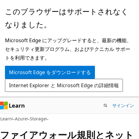
メ
このブラウザーはサポートされなく
イ
なりました。
ン
コ
Microsoft Edge にアップグレードすると、最新の機能、
ン
セキュリティ更新プログラム、およびテクニカル サポー
テ
トを利用できます。
ン
ツ
Microsoft Edge をダウンロードする
に
Internet Explorer と Microsoft Edge の詳細情報
ス
キ
ッ
Learn
サインイン
プ
Learn
Azure
Storage
ファイアウォール規則とネット