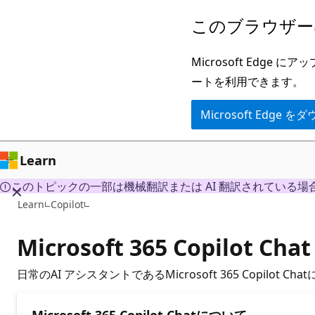
メ
このブラウザー
イ
ン
Microsoft Ed
コ
ートを利用できます。
ン
Microsoft Edge
テ
ン
ツ
Learn
に
このトピックの一部は機械翻訳または AI 翻訳されている場
ス
Learn
Copilot
キ
ッ
Microsoft 365 Copilot 
プ
日常のAI アシスタントであるMicrosoft 365 Copilo
Microsoft 365 Copilot Chatについて