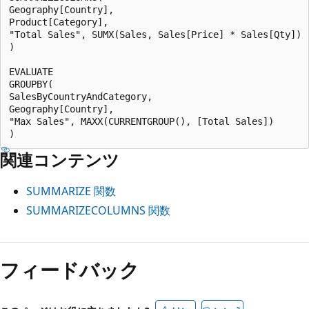
Geography[Country],

Product[Category],

"Total Sales", SUMX(Sales, Sales[Price] * Sales[Qty])

)

EVALUATE

GROUPBY(

SalesByCountryAndCategory,

Geography[Country],

"Max Sales", MAXX(CURRENTGROUP(), [Total Sales])

関連コンテンツ
SUMMARIZE 関数
SUMMARIZECOLUMNS 関数
フィードバック