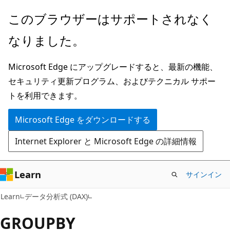
メ
このブラウザーはサポートされなく
イ
なりました。
ン
コ
Microsoft Edge にアップグレードすると、最新の機能、
ン
セキュリティ更新プログラム、およびテクニカル サポー
テ
トを利用できます。
ン
ツ
Microsoft Edge をダウンロードする
に
Internet Explorer と Microsoft Edge の詳細情報
ス
キ
ッ
Learn
サインイン
プ
Learn
データ分析式 (DAX)
GROUPBY