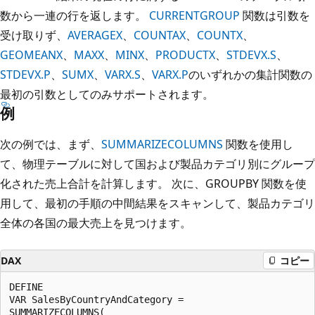
数から一連の行を返します。
CURRENTGROUP
関数は引数を
受け取りず、
AVERAGEX
、
COUNTAX
、
COUNTX
、
GEOMEANX
、
MAXX
、
MINX
、
PRODUCTX
、
STDEVX.S
、
STDEVX.P
、
SUMX
、
VARX.S
、
VARX.P
のいずれかの集計関数の
最初の引数としてのみサポートされます。
例
次の例では、まず、
SUMMARIZECOLUMNS
関数を使用し
て、物理テーブルに対して国および製品カテゴリ別にグループ
化された売上合計を計算します。 次に、GROUPBY 関数を使
用して、最初の手順の中間結果をスキャンして、製品カテゴリ
全体の各国の最大売上を見つけます。
DAX
コピー
DEFINE

VAR SalesByCountryAndCategory =

SUMMARIZECOLUMNS(
