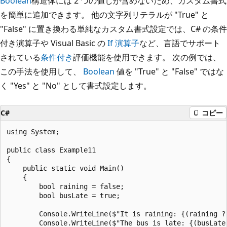
Boolean
構造体には 2 つの値しか含めないため、カスタム書式
を簡単に追加できます。 他の文字列リテラルが "True" と
"False" に置き換わる単純なカスタム書式設定では、C# の条件
付き演算子や Visual Basic の
If 演算子
など、言語でサポート
されている
条件付き
評価機能を使用できます。 次の例では、
この手法を使用して、
Boolean
値を "True" と "False" ではな
く "Yes" と "No" として書式設定します。
C#
コピー
using System;

public class Example11

{

    public static void Main()

    {

        bool raining = false;

        bool busLate = true;

        Console.WriteLine($"It is raining: {(raining ? 
        Console.WriteLine($"The bus is late: {(busLate 