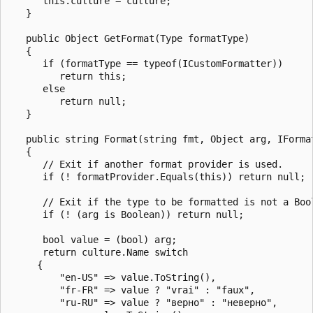
      this.culture = culture;

   }

   public Object GetFormat(Type formatType)

   {

      if (formatType == typeof(ICustomFormatter))

         return this;

      else

         return null;

   }

   public string Format(string fmt, Object arg, IFormat
   {

      // Exit if another format provider is used.

      if (! formatProvider.Equals(this)) return null;

      // Exit if the type to be formatted is not a Bool
      if (! (arg is Boolean)) return null;

      bool value = (bool) arg;

      return culture.Name switch 

     {

         "en-US" => value.ToString(),

         "fr-FR" => value ? "vrai" : "faux",

         "ru-RU" => value ? "верно" : "неверно",
