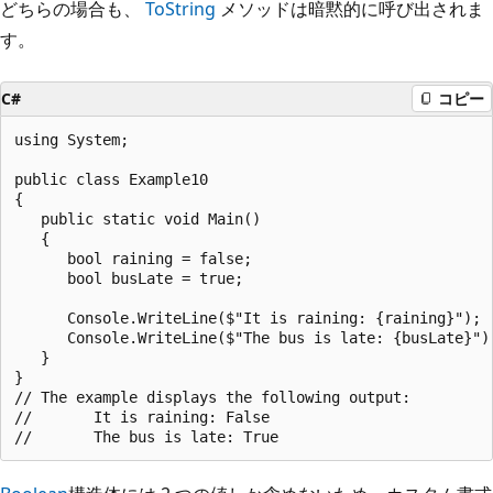
どちらの場合も、
ToString
メソッドは暗黙的に呼び出されま
す。
C#
コピー
using System;

public class Example10

{

   public static void Main()

   {

      bool raining = false;

      bool busLate = true;

      Console.WriteLine($"It is raining: {raining}");

      Console.WriteLine($"The bus is late: {busLate}");
   }

}

// The example displays the following output:

//       It is raining: False
