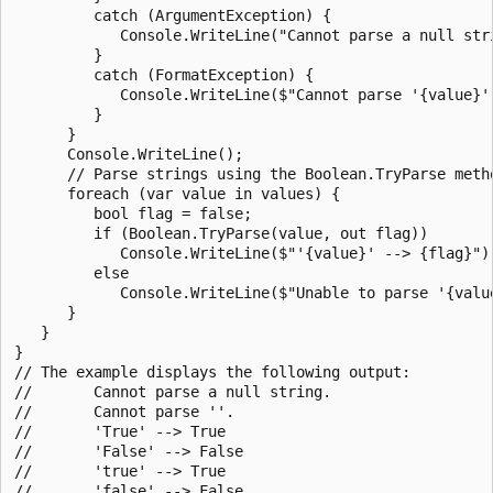
         catch (ArgumentException) {

            Console.WriteLine("Cannot parse a null stri
         }

         catch (FormatException) {

            Console.WriteLine($"Cannot parse '{value}'.
         }

      }

      Console.WriteLine();

      // Parse strings using the Boolean.TryParse metho
      foreach (var value in values) {

         bool flag = false;

         if (Boolean.TryParse(value, out flag))

            Console.WriteLine($"'{value}' --> {flag}");
         else

            Console.WriteLine($"Unable to parse '{value
      }

   }

}

// The example displays the following output:

//       Cannot parse a null string.

//       Cannot parse ''.

//       'True' --> True

//       'False' --> False

//       'true' --> True

//       'false' --> False
