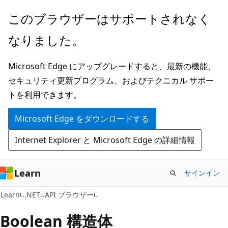
メ
ペ
このブラウザーはサポートされなく
イ
ー
なりました。
ン
ジ
コ
内
Microsoft Edge にアップグレードすると、最新の機能、
ン
ナ
セキュリティ更新プログラム、およびテクニカル サポー
テ
ビ
トを利用できます。
ン
ゲ
ツ
ー
Microsoft Edge をダウンロードする
に
シ
Internet Explorer と Microsoft Edge の詳細情報
ス
ョ
キ
ン
ッ
に
Learn
サインイン
プ
ス
C#
Learn
.NET
API ブラウザー
キ
ッ
Boolean 構造体