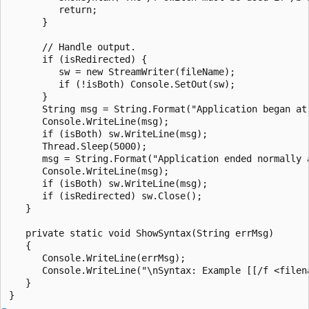
         return;

      }

      // Handle output.

      if (isRedirected) {

         sw = new StreamWriter(fileName);

         if (!isBoth) Console.SetOut(sw);

      }

      String msg = String.Format("Application began at 
      Console.WriteLine(msg);

      if (isBoth) sw.WriteLine(msg);

      Thread.Sleep(5000);

      msg = String.Format("Application ended normally a
      Console.WriteLine(msg);

      if (isBoth) sw.WriteLine(msg);

      if (isRedirected) sw.Close();

   }

   private static void ShowSyntax(String errMsg)

   {

      Console.WriteLine(errMsg);

      Console.WriteLine("\nSyntax: Example [[/f <filena
   }
