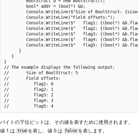
         BoolStruct b = new BoolStruct();

         bool* addr = (bool*) &b;

         Console.WriteLine($"Size of BoolStruct: {sizeo
         Console.WriteLine("Field offsets:");

         Console.WriteLine($"   flag1: {(bool*) &b.flag
         Console.WriteLine($"   flag2: {(bool*) &b.flag
         Console.WriteLine($"   flag3: {(bool*) &b.flag
         Console.WriteLine($"   flag4: {(bool*) &b.flag
         Console.WriteLine($"   flag5: {(bool*) &b.flag
      }

   }

}

// The example displays the following output:

//       Size of BoolStruct: 5

//       Field offsets:

//          flag1: 0

//          flag2: 1

//          flag3: 2

//          flag4: 3

バイトの下位ビットは、その値を表すために使用されます。
値 1 は
を表し、値 0 は
を表します。
true
false