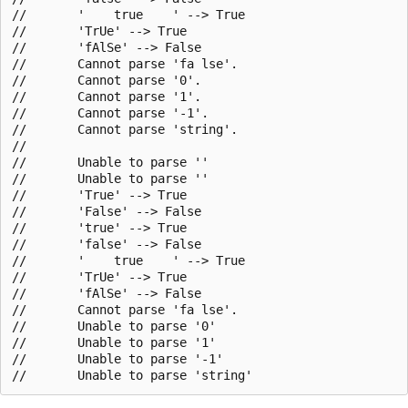
//       '    true    ' --> True

//       'TrUe' --> True

//       'fAlSe' --> False

//       Cannot parse 'fa lse'.

//       Cannot parse '0'.

//       Cannot parse '1'.

//       Cannot parse '-1'.

//       Cannot parse 'string'.

//

//       Unable to parse ''

//       Unable to parse ''

//       'True' --> True

//       'False' --> False

//       'true' --> True

//       'false' --> False

//       '    true    ' --> True

//       'TrUe' --> True

//       'fAlSe' --> False

//       Cannot parse 'fa lse'.

//       Unable to parse '0'

//       Unable to parse '1'

//       Unable to parse '-1'
