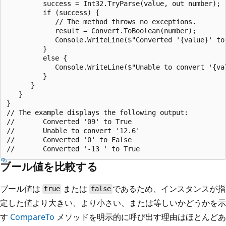
         success = Int32.TryParse(value, out number);

         if (success) {

            // The method throws no exceptions.

            result = Convert.ToBoolean(number);

            Console.WriteLine($"Converted '{value}' to 
         }

         else {

            Console.WriteLine($"Unable to convert '{val
         }

      }

   }

}

// The example displays the following output:

//       Converted '09' to True

//       Unable to convert '12.6'

//       Converted '0' to False

ブール値を比較する
ブール値は
または
であるため、インスタンスが指
true
false
定した値より大きい、より小さい、または等しいかどうかを示
す
CompareTo
メソッドを明示的に呼び出す理由はほとんどあ