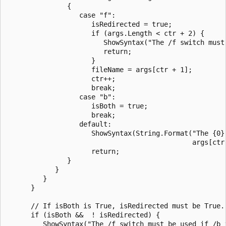
               {

                  case "f":

                     isRedirected = true;

                     if (args.Length < ctr + 2) {

                        ShowSyntax("The /f switch must 
                        return;

                     }

                     fileName = args[ctr + 1];

                     ctr++;

                     break;

                  case "b":

                     isBoth = true;

                     break;

                  default:

                     ShowSyntax(String.Format("The {0} 
                                              args[ctr]
                     return;

               }

            }

         }

      }

      // If isBoth is True, isRedirected must be True.

      if (isBoth &&  ! isRedirected) {

         ShowSyntax("The /f switch must be used if /b i