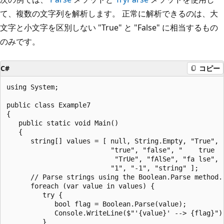
て、複数の文字列を解析します。 正常に解析できるのは、大
文字と小文字を区別しない "True" と "False" に相当するもの
のみです。
C#
コピー
using System;

public class Example7

{

   public static void Main()

   {

      string[] values = [ null, String.Empty, "True", "
                          "true", "false", "    true   
                           "TrUe", "fAlSe", "fa lse", "
                          "1", "-1", "string" ];

      // Parse strings using the Boolean.Parse method.

      foreach (var value in values) {

         try {

            bool flag = Boolean.Parse(value);

            Console.WriteLine($"'{value}' --> {flag}");
         }
