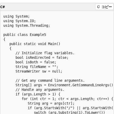
C#
コピー
using System;

using System.IO;

using System.Threading;

public class Example5

{

   public static void Main()

   {

      // Initialize flag variables.

      bool isRedirected = false;

      bool isBoth = false;

      String fileName = "";

      StreamWriter sw = null;

      // Get any command line arguments.

      String[] args = Environment.GetCommandLineArgs();
      // Handle any arguments.

      if (args.Length > 1) {

         for (int ctr = 1; ctr < args.Length; ctr++) {

            String arg = args[ctr];

            if (arg.StartsWith("/") || arg.StartsWith("
               switch (arg.Substring(1).ToLower())
