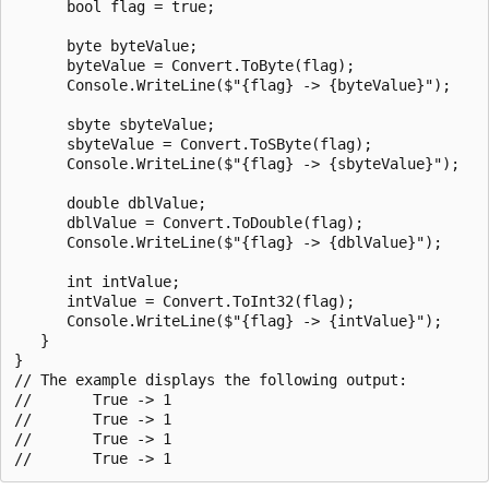
      bool flag = true;

      byte byteValue;

      byteValue = Convert.ToByte(flag);

      Console.WriteLine($"{flag} -> {byteValue}");

      sbyte sbyteValue;

      sbyteValue = Convert.ToSByte(flag);

      Console.WriteLine($"{flag} -> {sbyteValue}");

      double dblValue;

      dblValue = Convert.ToDouble(flag);

      Console.WriteLine($"{flag} -> {dblValue}");

      int intValue;

      intValue = Convert.ToInt32(flag);

      Console.WriteLine($"{flag} -> {intValue}");

   }

}

// The example displays the following output:

//       True -> 1

//       True -> 1

//       True -> 1
