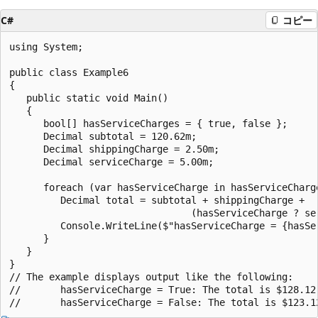
C#
コピー
using System;

public class Example6

{

   public static void Main()

   {

      bool[] hasServiceCharges = { true, false };

      Decimal subtotal = 120.62m;

      Decimal shippingCharge = 2.50m;

      Decimal serviceCharge = 5.00m;

      foreach (var hasServiceCharge in hasServiceCharge
         Decimal total = subtotal + shippingCharge +

                                (hasServiceCharge ? ser
         Console.WriteLine($"hasServiceCharge = {hasSe
      }

   }

}

// The example displays output like the following:

//       hasServiceCharge = True: The total is $128.12.