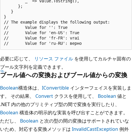
         _  => value.ToString(),

      };

   }

}

// The example displays the following output:

//       Value for '': True

//       Value for 'en-US': True

//       Value for 'fr-FR': vrai

必要に応じて、
リソース ファイル
を使用してカルチャ固有の
ブール文字列を定義できます。
ブール値への変換およびブール値からの変換
Boolean
構造体は、
IConvertible
インターフェイスを実装しま
す。 その結果、
Convert
クラスを使用して、
Boolean
値と
.NET 内の他のプリミティブ型の間で変換を実行したり、
Boolean
構造体の明示的な実装を呼び出すことができます。
ただし、
Boolean
と次の型の間の変換はサポートされていな
いため、対応する変換メソッドは
InvalidCastException
例外