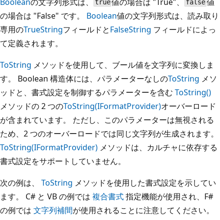
Boolean
の文字列形式は、
値の場合は "True"、
値
true
false
の場合は "False" です。
Boolean
値の文字列形式は、読み取り
専用の
TrueString
フィールドと
FalseString
フィールドによっ
て定義されます。
ToString
メソッドを使用して、ブール値を文字列に変換しま
す。 Boolean 構造体には、パラメーターなしの
ToString
メソ
ッドと、書式設定を制御するパラメーターを含む
ToString()
メソッドの 2 つの
ToString(IFormatProvider)
オーバーロード
が含まれています。 ただし、このパラメーターは無視される
ため、2 つのオーバーロードでは同じ文字列が生成されます。
ToString(IFormatProvider)
メソッドは、カルチャに依存する
書式設定をサポートしていません。
次の例は、
ToString
メソッドを使用した書式設定を示してい
ます。 C# と VB の例では
複合書式
指定機能が使用され、F#
の例では
文字列補間
が使用されることに注意してください。