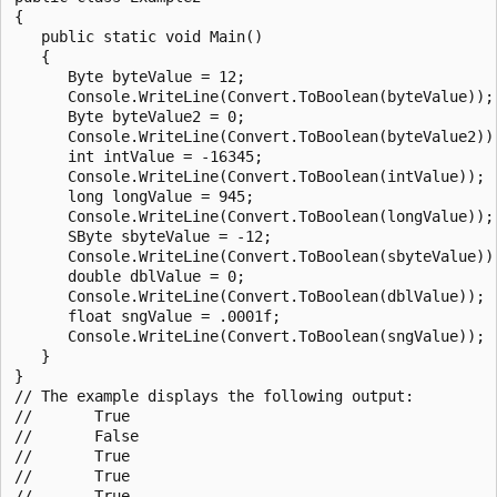
{

   public static void Main()

   {

      Byte byteValue = 12;

      Console.WriteLine(Convert.ToBoolean(byteValue));

      Byte byteValue2 = 0;

      Console.WriteLine(Convert.ToBoolean(byteValue2));
      int intValue = -16345;

      Console.WriteLine(Convert.ToBoolean(intValue));

      long longValue = 945;

      Console.WriteLine(Convert.ToBoolean(longValue));

      SByte sbyteValue = -12;

      Console.WriteLine(Convert.ToBoolean(sbyteValue));
      double dblValue = 0;

      Console.WriteLine(Convert.ToBoolean(dblValue));

      float sngValue = .0001f;

      Console.WriteLine(Convert.ToBoolean(sngValue));

   }

}

// The example displays the following output:

//       True

//       False

//       True

//       True

//       True
