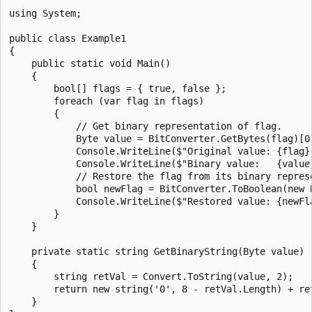
using System;

public class Example1

{

    public static void Main()

    {

        bool[] flags = { true, false };

        foreach (var flag in flags)

        {

            // Get binary representation of flag.

            Byte value = BitConverter.GetBytes(flag)[0]
            Console.WriteLine($"Original value: {flag}"
            Console.WriteLine($"Binary value:   {value}
            // Restore the flag from its binary represe
            bool newFlag = BitConverter.ToBoolean(new B
            Console.WriteLine($"Restored value: {newFla
        }

    }

    private static string GetBinaryString(Byte value)

    {

        string retVal = Convert.ToString(value, 2);

        return new string('0', 8 - retVal.Length) + ret
    }
