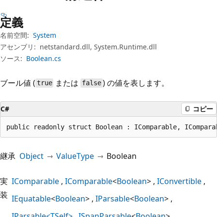
プ
定義
名前空間:
System
アセンブリ:
netstandard.dll, System.Runtime.dll
ソース:
Boolean.cs
ブール値 (
または
) の値を表します。
true
false
C#
コピー
public readonly struct Boolean : IComparable, ICompara
継承
Object
ValueType
Boolean
実
IComparable
IComparable
<
Boolean
>
IConvertible
装
IEquatable
<
Boolean
>
IParsable
<
Boolean
>
IParsable<TSelf>
ISpanParsable
<
Boolean
>