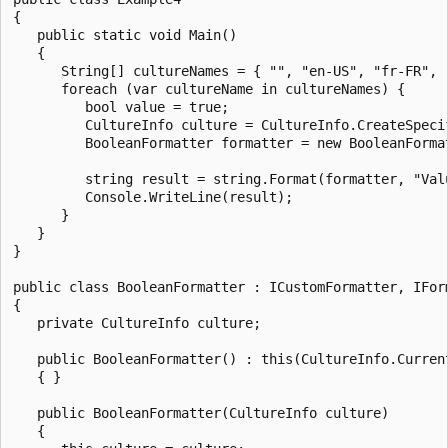
{

   public static void Main()

   {

      String[] cultureNames = { "", "en-US", "fr-FR", "
      foreach (var cultureName in cultureNames) {

         bool value = true;

         CultureInfo culture = CultureInfo.CreateSpecif
         BooleanFormatter formatter = new BooleanFormat
         string result = string.Format(formatter, "Val
         Console.WriteLine(result);

      }

   }

}

public class BooleanFormatter : ICustomFormatter, IForm
{

   private CultureInfo culture;

   public BooleanFormatter() : this(CultureInfo.Current
   { }

   public BooleanFormatter(CultureInfo culture)

   {
