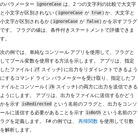
のパラメーター
は、2 つの文字列の比較で大文字
ignoreCase
と小文字が区別されない (
が
) か、大文字と
ignoreCase
true
小文字が区別されるか (
が
) かを示すフラグ
ignoreCase
false
です。 フラグの値は、条件付きステートメントで評価できま
す。
次の例では、単純なコンソール アプリを使用して、フラグと
してブール変数を使用する方法を示します。 アプリは、指定
したファイル (
スイッチ) に出力をリダイレクトできるよう
/f
にするコマンド ライン パラメーターを受け取り、指定したフ
ァイルとコンソール (
スイッチ) の両方に出力を送信できる
/b
ようにします。 アプリは、出力をファイルに送信するかどう
かを示す
という名前のフラグと、出力をコンソ
isRedirected
ールに送信する必要があることを示す
という名前のフ
isBoth
ラグを定義します。 F# の例では、
再帰関数
を使用して引数
を解析します。