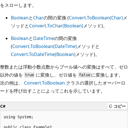
をスローします。
Boolean
と
Char
の間の変換 (
Convert.ToBoolean(Char)
メ
ソッドと
Convert.ToChar(Boolean)
メソッド)。
Boolean
と
DateTime
の間の変換
(
Convert.ToBoolean(DateTime)
メソッドと
Convert.ToDateTime(Boolean)
メソッド)。
整数または浮動小数点数からブール値への変換はすべて、ゼロ
以外の値を
に変換し、ゼロ値を
に変換します。
true
false
次の例は、
Convert.ToBoolean
クラスの選択したオーバーロ
ードを呼び出すことによってこれを示しています。
C#
コピー
using System;

public class Example2
