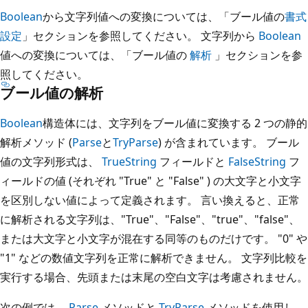
Boolean
から文字列値への変換については、「ブール値の
書式
設定
」セクションを参照してください。 文字列から
Boolean
値への変換については、「ブール値の
解析
」セクションを参
照してください。
ブール値の解析
Boolean
構造体には、文字列をブール値に変換する 2 つの静的
解析メソッド (
Parse
と
TryParse
) が含まれています。 ブール
値の文字列形式は、
TrueString
フィールドと
FalseString
フ
ィールドの値 (それぞれ "True" と "False" ) の大文字と小文字
を区別しない値によって定義されます。 言い換えると、正常
に解析される文字列は、"True"、"False"、"true"、"false"、
または大文字と小文字が混在する同等のものだけです。 "0" や
"1" などの数値文字列を正常に解析できません。 文字列比較を
実行する場合、先頭または末尾の空白文字は考慮されません。
次の例では、
Parse
メソッドと
TryParse
メソッドを使用し