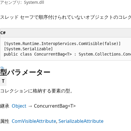
プ
アセンブリ:
System.dll
スレッド セーフで順序付けられていないオブジェクトのコレ
C#
[System.Runtime.InteropServices.ComVisible(false)]

[System.Serializable]

public class ConcurrentBag<T> : System.Collections.Con
型パラメーター
T
コレクションに格納する要素の型。
継承
Object
ConcurrentBag<T>
属性
ComVisibleAttribute
SerializableAttribute