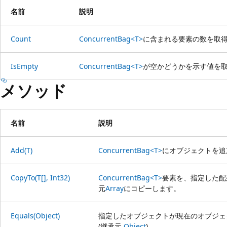
名前
説明
Count
ConcurrentBag<T>
に含まれる要素の数を取
IsEmpty
ConcurrentBag<T>
が空かどうかを示す値を
メソッド
名前
説明
Add(T)
ConcurrentBag<T>
にオブジェクトを追
CopyTo(T[], Int32)
ConcurrentBag<T>
要素を、指定した配
元
Array
にコピーします。
Equals(Object)
指定したオブジェクトが現在のオブジェ
(継承元
Object
)