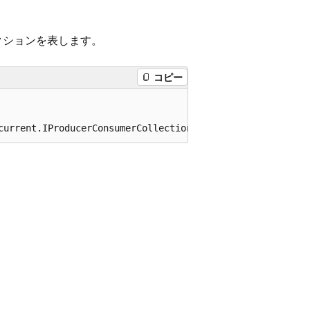
クションを表します。
コピー
current.IProducerConsumerCollection<T>, System.Collectio