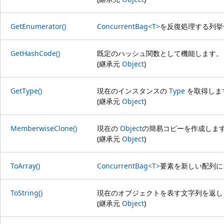
GetEnumerator()
ConcurrentBag<T>
を反復処理する列挙
GetHashCode()
既定のハッシュ関数として機能します。
(継承元
Object
)
GetType()
現在のインスタンスの
Type
を取得しま
(継承元
Object
)
MemberwiseClone()
現在の
Object
の簡易コピーを作成しま
(継承元
Object
)
ToArray()
ConcurrentBag<T>
要素を新しい配列に
ToString()
現在のオブジェクトを表す文字列を返し
(継承元
Object
)