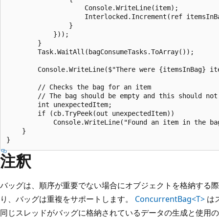
                    Console.WriteLine(item);

                    Interlocked.Increment(ref itemsInBa
                }

            }));

        }

        Task.WaitAll(bagConsumeTasks.ToArray());

        Console.WriteLine($"There were {itemsInBag} ite
        // Checks the bag for an item

        // The bag should be empty and this should not 
        int unexpectedItem;

        if (cb.TryPeek(out unexpectedItem))

            Console.WriteLine("Found an item in the bag
    }

注釈
バッグは、順序が重要でない場合にオブジェクトを格納する際
り、バッグは重複をサポートします。
ConcurrentBag<T>
は
同じスレッドがバッグに格納されているデータの生成と使用の