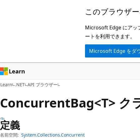
メ
ペ
このブラウザー
イ
ー
ン
ジ
Microsoft Ed
コ
内
ートを利用できます。
ン
ナ
Microsoft Edge
テ
ビ
ン
ゲ
ツ
ー
Learn
に
シ
Learn
.NET
API ブラウザー
ス
ョ
キ
ン
Concurrent
Bag<T> ク
ッ
に
プ
ス
定義
キ
ッ
名前空間:
System.Collections.Concurrent