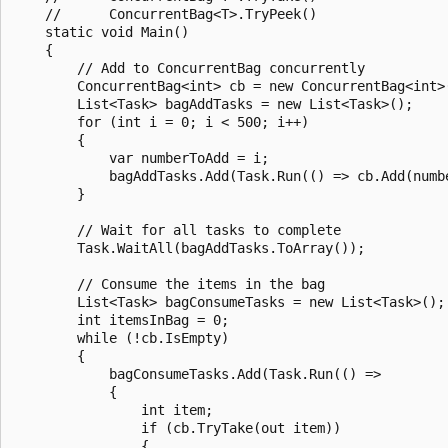
    //      ConcurrentBag<T>.TryPeek()

    static void Main()

    {

        // Add to ConcurrentBag concurrently

        ConcurrentBag<int> cb = new ConcurrentBag<int>(
        List<Task> bagAddTasks = new List<Task>();

        for (int i = 0; i < 500; i++)

        {

            var numberToAdd = i;

            bagAddTasks.Add(Task.Run(() => cb.Add(numbe
        }

        // Wait for all tasks to complete

        Task.WaitAll(bagAddTasks.ToArray());

        // Consume the items in the bag

        List<Task> bagConsumeTasks = new List<Task>();

        int itemsInBag = 0;

        while (!cb.IsEmpty)

        {

            bagConsumeTasks.Add(Task.Run(() =>

            {

                int item;

                if (cb.TryTake(out item))

                {
