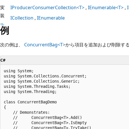
実
IProducerConsumerCollection<T>
IEnumerable<T>
装
ICollection
IEnumerable
例
次の例は、
ConcurrentBag<T>
から項目を追加および削除す
C#
using System;

using System.Collections.Concurrent;

using System.Collections.Generic;

using System.Threading.Tasks;

using System.Threading;

class ConcurrentBagDemo

{

    // Demonstrates:

    //      ConcurrentBag<T>.Add()

    //      ConcurrentBag<T>.IsEmpty

    //      ConcurrentBag<T>.TryTake()
