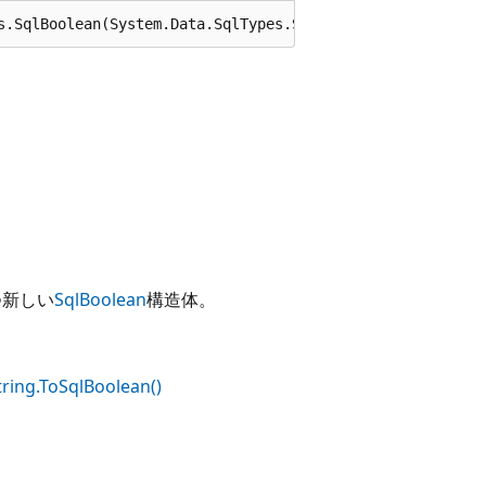
s.SqlBoolean(System.Data.SqlTypes.SqlString x);
つ新しい
SqlBoolean
構造体。
tring.ToSqlBoolean()