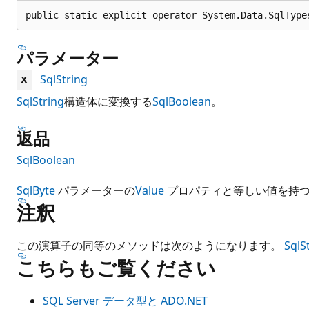
public static explicit operator System.Data.SqlType
パラメーター
SqlString
x
SqlString
構造体に変換する
SqlBoolean
。
返品
SqlBoolean
SqlByte
パラメーターの
Value
プロパティと等しい値を持
注釈
この演算子の同等のメソッドは次のようになります。
SqlS
こちらもご覧ください
SQL Server データ型と ADO.NET