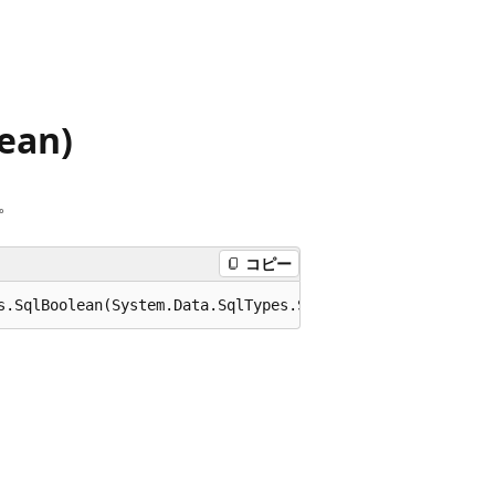
lean)
。
コピー
s.SqlBoolean(System.Data.SqlTypes.SqlSingle x);