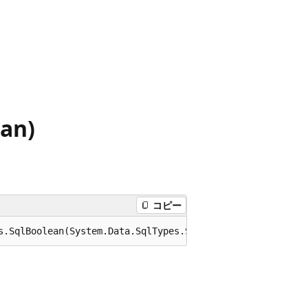
ean)
。
コピー
s.SqlBoolean(System.Data.SqlTypes.SqlInt64 x);