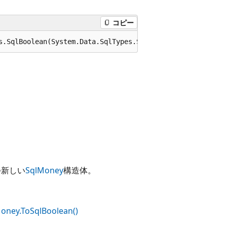
コピー
s.SqlBoolean(System.Data.SqlTypes.SqlMoney x);
つ新しい
SqlMoney
構造体。
oney.ToSqlBoolean()