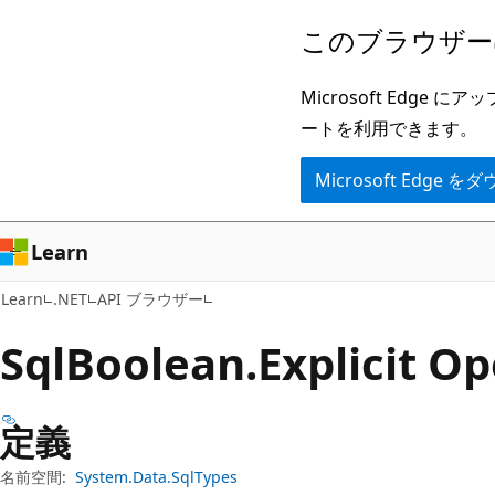
メ
ペ
このブラウザー
イ
ー
ン
ジ
Microsoft Ed
コ
内
ートを利用できます。
ン
ナ
Microsoft Edge
テ
ビ
ン
ゲ
ツ
ー
Learn
に
シ
Learn
.NET
API ブラウザー
ス
ョ
キ
ン
Sql
Boolean.
Explicit O
ッ
に
プ
ス
定義
キ
ッ
名前空間:
System.Data.SqlTypes