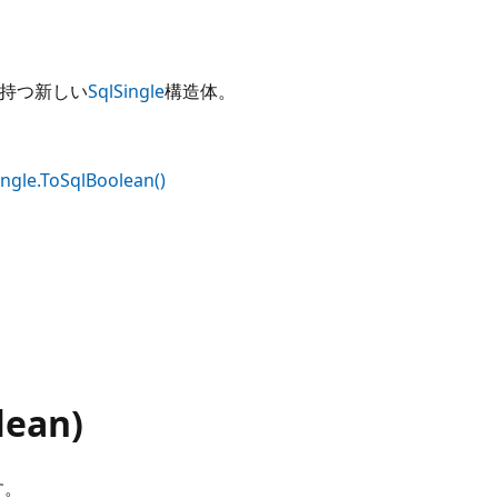
持つ新しい
SqlSingle
構造体。
ingle.ToSqlBoolean()
lean)
す。