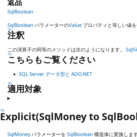
返品
SqlBoolean
SqlBoolean
パラメーターの
Value
プロパティと等しい値を
注釈
この演算子の同等のメソッドは次のようになります。
SqlS
こちらもご覧ください
SQL Server データ型と ADO.NET
適用対象
Explicit(SqlMoney to SqlBoo
SqlMoney
パラメーターを
SqlBoolean
構造体に変換しま