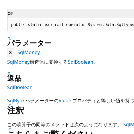
C#
public static explicit operator System.Data.SqlType
パラメーター
SqlMoney
x
SqlMoney
構造体に変換する
SqlBoolean
。
返品
SqlBoolean
SqlByte
パラメーターの
Value
プロパティと等しい値を持
注釈
この演算子の同等のメソッドは次のようになります。
SqlM
こちらもご覧ください