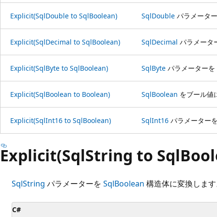
Explicit(SqlDouble to SqlBoolean)
SqlDouble
パラメータ
Explicit(SqlDecimal to SqlBoolean)
SqlDecimal
パラメータ
Explicit(SqlByte to SqlBoolean)
SqlByte
パラメーターを
Explicit(SqlBoolean to Boolean)
SqlBoolean
をブール値
Explicit(SqlInt16 to SqlBoolean)
SqlInt16
パラメーター
Explicit(SqlString to SqlBoo
SqlString
パラメーターを
SqlBoolean
構造体に変換します
C#