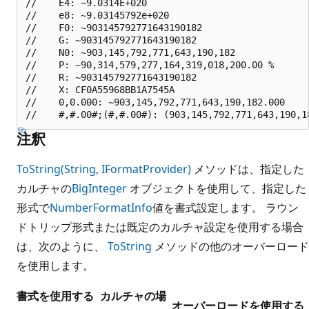
//    E4: ~9.0314E+020

//    e8: ~9.03145792e+020

//    F0: ~903145792771643190182

//    G: ~903145792771643190182

//    N0: ~903,145,792,771,643,190,182

//    P: ~90,314,579,277,164,319,018,200.00 %

//    R: ~903145792771643190182

//    X: CF0A55968BB1A7545A

//    0,0.000: ~903,145,792,771,643,190,182.000

注釈
ToString(String, IFormatProvider)
メソッドは、指定した
カルチャの
BigInteger
オブジェクトを使用して、指定した
形式で
NumberFormatInfo
値を書式設定します。 ラウン
ドトリップ形式または既定のカルチャ設定を使用する場合
は、次のように、
ToString
メソッドの他のオーバーロード
を使用します。
書式を使用する
カルチャの場
オーバーロードを使用する