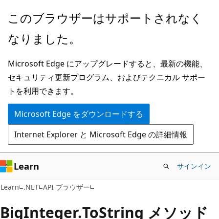
メ
ペ
このブラウザーはサポートされなく
イ
ー
なりました。
ン
ジ
コ
内
Microsoft Edge にアップグレードすると、最新の機能、
ン
ナ
セキュリティ更新プログラム、およびテクニカル サポー
テ
ビ
トを利用できます。
ン
ゲ
ツ
ー
Microsoft Edge をダウンロードする
に
シ
Internet Explorer と Microsoft Edge の詳細情報
ス
ョ
キ
ン
ッ
に
Learn
サインイン
プ
ス
C#
Learn
.NET
API ブラウザー
キ
ッ
Big
Integer.
To
String メソッド