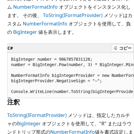
ム
NumberFormatInfo
オブジェクトをインスタンス化し
ます。 その後、
ToString(IFormatProvider)
メソッドはカ
スタム
NumberFormatInfo
オブジェクトを使用して、負
の
BigInteger
値を表示します。
C#
コピー
BigInteger number = 9867857831128;

number = BigInteger.Pow(number, 3) * BigInteger.Minu
NumberFormatInfo bigIntegerProvider = new NumberForm
bigIntegerProvider.NegativeSign = "~";

注釈
ToString(IFormatProvider)
メソッドは、指定したカルチ
ャの
BigInteger
オブジェクトを使用して、"R" またはラウ
ンドトリップ形式の
NumberFormatInfo
値を書式設定しま