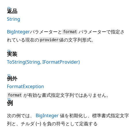
返品
String
BigInteger
パラメーターと
パラメーターで指定さ
format
れている現在の
値の文字列形式。
provider
実装
ToString(String, IFormatProvider)
例外
FormatException
が有効な書式指定文字列ではありません。
format
例
次の例では、
BigInteger
値を初期化し、標準書式指定文字
列と、チルダ (~) を負の符号として定義する