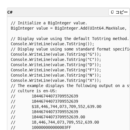
C#
コピー
// Initialize a BigInteger value.

BigInteger value = BigInteger.Add(UInt64.MaxValue, 1
// Display value using the default ToString method.

Console.WriteLine(value.ToString());

// Display value using some standard format specifie
Console.WriteLine(value.ToString("G"));

Console.WriteLine(value.ToString("C"));

Console.WriteLine(value.ToString("D"));

Console.WriteLine(value.ToString("F"));

Console.WriteLine(value.ToString("N"));

Console.WriteLine(value.ToString("X"));

// The example displays the following output on a sy
// culture is en-US:

//       18446744073709552639

//       18446744073709552639

//       $18,446,744,073,709,552,639.00

//       18446744073709552639

//       18446744073709552639.00

//       18,446,744,073,709,552,639.00
