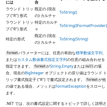
には
合
ラウンド トリッ
既定の (現在
ToString()
プ ("R") 形式
の) カルチャ
ラウンド トリッ
特定のカルチ
ToString(IFormatProvider)
プ ("R") 形式
ャ
既定の (現在
特定の形式
ToString(String)
の) カルチャ
パラメーターには、任意の有効な
標準数値文字列
、
format
または
カスタム数値書式指定文字列
の任意の組み合わせを
指定できます。
が
String.Empty
または
の場
format
null
合、現在の
BigInteger
オブジェクトの戻り値はラウンド ト
リップ書式指定子 ("R") で書式設定されます。
が他
format
の値である場合、メソッドは
FormatException
をスローし
ます。
.NET では、次の書式設定に関するトピックで詳しく説明さ