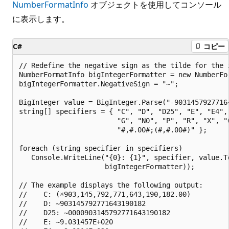
NumberFormatInfo
オブジェクトを使用してコンソール
に表示します。
C#
コピー
// Redefine the negative sign as the tilde for the i
NumberFormatInfo bigIntegerFormatter = new NumberFor
bigIntegerFormatter.NegativeSign = "~";

BigInteger value = BigInteger.Parse("-90314579277164
string[] specifiers = { "C", "D", "D25", "E", "E4", 
                        "G", "N0", "P", "R", "X", "0
                        "#,#.00#;(#,#.00#)" };

foreach (string specifier in specifiers)

   Console.WriteLine("{0}: {1}", specifier, value.To
                     bigIntegerFormatter));

// The example displays the following output:

//    C: (☼903,145,792,771,643,190,182.00)

//    D: ~903145792771643190182

//    D25: ~0000903145792771643190182

//    E: ~9.031457E+020
