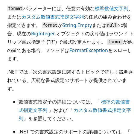
パラメーターには、任意の有効な
標準数値文字列
、
format
または
カスタム数値書式指定文字列
の任意の組み合わせを
指定できます。
が
String.Empty
または
の場
format
null
合、現在の
BigInteger
オブジェクトの戻り値はラウンド ト
リップ書式指定子 ("R") で書式設定されます。
が他
format
の値である場合、メソッドは
FormatException
をスローし
ます。
.NET では、次の書式設定に関するトピックで詳しく説明さ
れている、広範な書式設定のサポートが提供されていま
す。
数値書式指定子の詳細については、「
標準の数値書
式指定文字列
」および
「カスタム数値書式指定文字
列
」を参照してください。
.NET での書式設定のサポートの詳細については、「