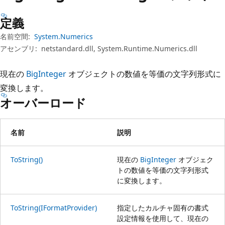
プ
定義
名前空間:
System.Numerics
アセンブリ:
netstandard.dll, System.Runtime.Numerics.dll
現在の
BigInteger
オブジェクトの数値を等価の文字列形式に
変換します。
オーバーロード
名前
説明
ToString()
現在の
BigInteger
オブジェク
トの数値を等価の文字列形式
に変換します。
ToString(IFormatProvider)
指定したカルチャ固有の書式
設定情報を使用して、現在の