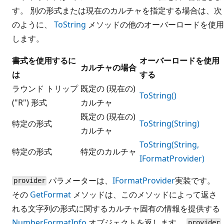
す。 別の形式または現在のカルチャを指定する場合は、次
のように、
ToString
メソッドの他のオーバーロードを使用
します。
書式を使用するに
オーバーロードを使用
カルチャの場合
は
する
ラウンド トリップ
既定の (現在の)
ToString()
("R") 形式
カルチャ
既定の (現在の)
特定の形式
ToString(String)
カルチャ
ToString(String,
特定の形式
特定のカルチャ
IFormatProvider)
パラメーターは、
IFormatProvider
実装です。
provider
その
GetFormat
メソッドは、このメソッドによって返さ
れる文字列の形式に関するカルチャ固有の情報を提供する
NumberFormatInfo
オブジェクトを返します。
provider