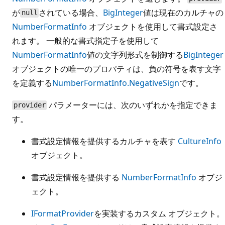
が
されている場合、
BigInteger
値は現在のカルチャの
null
NumberFormatInfo
オブジェクトを使用して書式設定さ
れます。 一般的な書式指定子を使用して
NumberFormatInfo
値の文字列形式を制御する
BigInteger
オブジェクトの唯一のプロパティは、負の符号を表す文字
を定義する
NumberFormatInfo.NegativeSign
です。
パラメーターには、次のいずれかを指定できま
provider
す。
書式設定情報を提供するカルチャを表す
CultureInfo
オブジェクト。
書式設定情報を提供する
NumberFormatInfo
オブジ
ェクト。
IFormatProvider
を実装するカスタム オブジェクト。