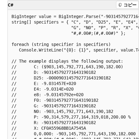
C#
コピー
BigInteger value = BigInteger.Parse("-90314579277164
string[] specifiers = { "C", "D", "D25", "E", "E4", 
                        "G", "N0", "P", "R", "X", "0
                        "#,#.00#;(#,#.00#)" };

foreach (string specifier in specifiers)

   Console.WriteLine("{0}: {1}", specifier, value.To
// The example displays the following output:

//       C: ($903,145,792,771,643,190,182.00)

//       D: -903145792771643190182

//       D25: -0000903145792771643190182

//       E: -9.031457E+020

//       E4: -9.0314E+020

//       e8: -9.03145792e+020

//       F0: -903145792771643190182

//       G: -903145792771643190182

//       N0: -903,145,792,771,643,190,182

//       P: -90,314,579,277,164,319,018,200.00 %

//       R: -903145792771643190182

//       X: CF0A55968BB1A7545A

//       0,0.000: -903,145,792,771,643,190,182.000
