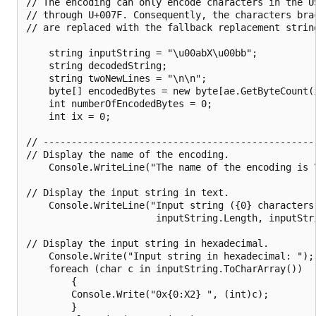
// The encoding can only encode characters in the US
// through U+007F. Consequently, the characters brac
// are replaced with the fallback replacement string
    string inputString = "\u00abX\u00bb";

    string decodedString;

    string twoNewLines = "\n\n";

    byte[] encodedBytes = new byte[ae.GetByteCount(i
    int numberOfEncodedBytes = 0;

    int ix = 0;

// -------------------------------------------------
// Display the name of the encoding.

    Console.WriteLine("The name of the encoding is \
// Display the input string in text.

    Console.WriteLine("Input string ({0} characters)
                       inputString.Length, inputStri
// Display the input string in hexadecimal.

    Console.Write("Input string in hexadecimal: ");

    foreach (char c in inputString.ToCharArray())

        {

        Console.Write("0x{0:X2} ", (int)c);

        }
