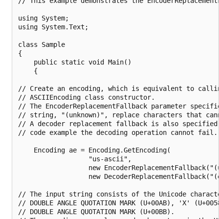
// This example demonstrates the EncoderReplacementF
using System;

using System.Text;

class Sample

{

    public static void Main()

    {

// Create an encoding, which is equivalent to callin
// ASCIIEncoding class constructor.

// The EncoderReplacementFallback parameter specifie
// string, "(unknown)", replace characters that cann
// A decoder replacement fallback is also specified,
// code example the decoding operation cannot fail.

    Encoding ae = Encoding.GetEncoding(

                  "us-ascii",

                  new EncoderReplacementFallback("(u
                  new DecoderReplacementFallback("(e
// The input string consists of the Unicode characte
// DOUBLE ANGLE QUOTATION MARK (U+00AB), 'X' (U+0058
// DOUBLE ANGLE QUOTATION MARK (U+00BB).
