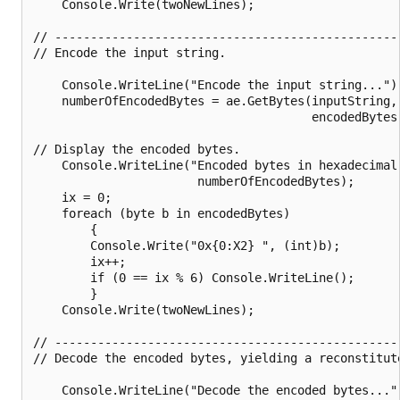
    Console.Write(twoNewLines);

// -------------------------------------------------
// Encode the input string.

    Console.WriteLine("Encode the input string...");
    numberOfEncodedBytes = ae.GetBytes(inputString, 
                                       encodedBytes,
// Display the encoded bytes.

    Console.WriteLine("Encoded bytes in hexadecimal 
                       numberOfEncodedBytes);

    ix = 0;

    foreach (byte b in encodedBytes)

        {

        Console.Write("0x{0:X2} ", (int)b);

        ix++;

        if (0 == ix % 6) Console.WriteLine();

        }

    Console.Write(twoNewLines);

// -------------------------------------------------
// Decode the encoded bytes, yielding a reconstitute
    Console.WriteLine("Decode the encoded bytes...")