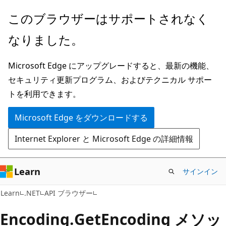
メ
ペ
このブラウザーはサポートされなく
イ
ー
なりました。
ン
ジ
コ
内
Microsoft Edge にアップグレードすると、最新の機能、
ン
ナ
セキュリティ更新プログラム、およびテクニカル サポー
テ
ビ
トを利用できます。
ン
ゲ
ツ
ー
Microsoft Edge をダウンロードする
に
シ
Internet Explorer と Microsoft Edge の詳細情報
ス
ョ
キ
ン
ッ
に
Learn
サインイン
プ
ス
C#
Learn
.NET
API ブラウザー
キ
ッ
Encoding.
Get
Encoding メソッ