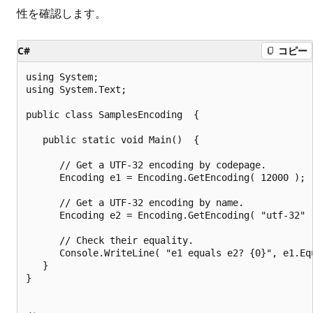
性を確認します。
C#
コピー
using System;

using System.Text;

public class SamplesEncoding  {

   public static void Main()  {

      // Get a UTF-32 encoding by codepage.

      Encoding e1 = Encoding.GetEncoding( 12000 );

      // Get a UTF-32 encoding by name.

      Encoding e2 = Encoding.GetEncoding( "utf-32" )
      // Check their equality.

      Console.WriteLine( "e1 equals e2? {0}", e1.Equ
   }

}
