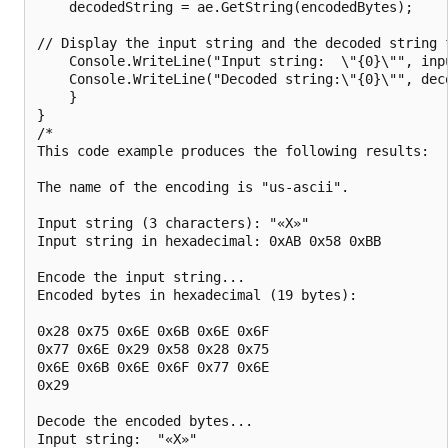
    decodedString = ae.GetString(encodedBytes);

// Display the input string and the decoded string f
    Console.WriteLine("Input string:  \"{0}\"", inpu
    Console.WriteLine("Decoded string:\"{0}\"", deco
    }

}

/*

This code example produces the following results:

The name of the encoding is "us-ascii".

Input string (3 characters): "«X»"

Input string in hexadecimal: 0xAB 0x58 0xBB

Encode the input string...

Encoded bytes in hexadecimal (19 bytes):

0x28 0x75 0x6E 0x6B 0x6E 0x6F

0x77 0x6E 0x29 0x58 0x28 0x75

0x6E 0x6B 0x6E 0x6F 0x77 0x6E

0x29

Decode the encoded bytes...

Input string:  "«X»"
