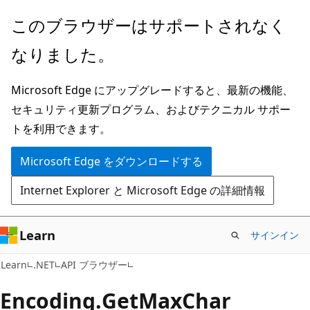
メ
ペ
このブラウザーはサポートされなく
イ
ー
なりました。
ン
ジ
コ
内
Microsoft Edge にアップグレードすると、最新の機能、
ン
ナ
セキュリティ更新プログラム、およびテクニカル サポー
テ
ビ
トを利用できます。
ン
ゲ
ツ
ー
Microsoft Edge をダウンロードする
に
シ
Internet Explorer と Microsoft Edge の詳細情報
ス
ョ
キ
ン
ッ
に
Learn
サインイン
プ
ス
C#
Learn
.NET
API ブラウザー
キ
ッ
Encoding.
Get
Max
Char