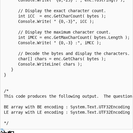
      // Display the exact character count.

      int iCC  = enc.GetCharCount( bytes );

      Console.Write( " {0,-3}", iCC );

      // Display the maximum character count.

      int iMCC = enc.GetMaxCharCount( bytes.Length );

      Console.Write( " {0,-3} :", iMCC );

      // Decode the bytes and display the characters.

      char[] chars = enc.GetChars( bytes );

      Console.WriteLine( chars );

   }

}

/* 

This code produces the following output.  The question
BE array with BE encoding : System.Text.UTF32Encoding :
LE array with LE encoding : System.Text.UTF32Encoding :