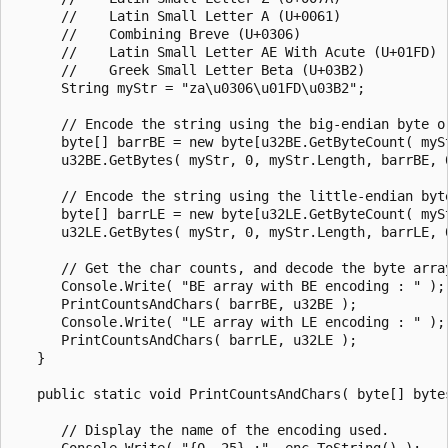
      //    Latin Small Letter A (U+0061)

      //    Combining Breve (U+0306)

      //    Latin Small Letter AE With Acute (U+01FD)

      //    Greek Small Letter Beta (U+03B2)

      String myStr = "za\u0306\u01FD\u03B2";

      // Encode the string using the big-endian byte or
      byte[] barrBE = new byte[u32BE.GetByteCount( mySt
      u32BE.GetBytes( myStr, 0, myStr.Length, barrBE, 0
      // Encode the string using the little-endian byte
      byte[] barrLE = new byte[u32LE.GetByteCount( mySt
      u32LE.GetBytes( myStr, 0, myStr.Length, barrLE, 0
      // Get the char counts, and decode the byte array
      Console.Write( "BE array with BE encoding : " );

      PrintCountsAndChars( barrBE, u32BE );

      Console.Write( "LE array with LE encoding : " );

      PrintCountsAndChars( barrLE, u32LE );

   }

   public static void PrintCountsAndChars( byte[] bytes
      // Display the name of the encoding used.

      Console.Write( "{0,-25} :", enc.ToString() );
