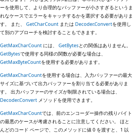
ーを使用して、より合理的なバッファーが小さすぎるというま
れなケースでエラーをキャッチするかを選択する必要がありま
す。 また、
GetCharCount
または
Decoder.Convert
を使用し
て別のアプローチを検討することもできます。
GetMaxCharCount
には、
GetBytes
との関係はありません。
GetBytes
で使用する同様の関数が必要な場合は、
GetMaxByteCount
を使用する必要があります。
GetMaxCharCount
を使用する場合は、入力バッファーの最大
サイズに基づいて出力バッファーを割り当てる必要がありま
す。 出力バッファーのサイズが制限されている場合は、
Decoder.Convert
メソッドを使用できます。
GetMaxCharCount
では、前のエンコーダー操作の残りバイト
の最悪のケースが考慮されることに注意してください。 ほと
んどのコード ページで、このメソッドに値 0 を渡すと、1 以