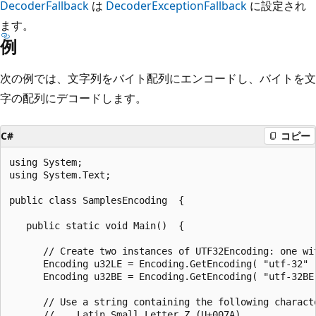
DecoderFallback
は
DecoderExceptionFallback
に設定され
ます。
例
次の例では、文字列をバイト配列にエンコードし、バイトを文
字の配列にデコードします。
C#
コピー
using System;

using System.Text;

public class SamplesEncoding  {

   public static void Main()  {

      // Create two instances of UTF32Encoding: one wi
      Encoding u32LE = Encoding.GetEncoding( "utf-32" )
      Encoding u32BE = Encoding.GetEncoding( "utf-32BE"
      // Use a string containing the following characte
      //    Latin Small Letter Z (U+007A)
