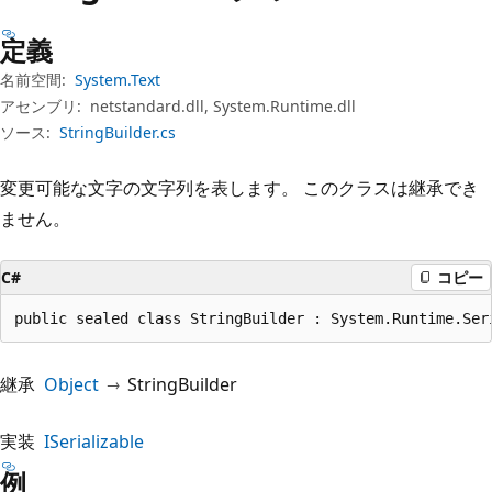
プ
定義
名前空間:
System.Text
アセンブリ:
netstandard.dll, System.Runtime.dll
ソース:
StringBuilder.cs
変更可能な文字の文字列を表します。 このクラスは継承でき
ません。
C#
コピー
public sealed class StringBuilder : System.Runtime.Ser
継承
Object
StringBuilder
実装
ISerializable
例