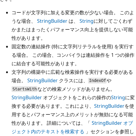
コードが文字列に加える変更の数が少ない場合。 このよ
うな場合、
StringBuilder
は、
String
に対してごくわず
かまたはまったくパフォーマンス向上を提供しない可能
性があります。
固定数の連結操作 (特に文字列リテラルを使用) を実行す
る場合。 この場合、コンパイラは連結操作を 1 つの操作
に結合する可能性があります。
文字列の構築中に広範な検索操作を実行する必要がある
場合。
StringBuilder
クラスには、
や
IndexOf
などの検索メソッドがありません。
StartsWith
StringBuilder
オブジェクトをこれらの操作の
String
に変
換する必要があります。これにより、
StringBuilder
を使
用するとパフォーマンス上のメリットが無効になる可能
性があります。 詳細については、「
StringBuilder オブ
ジェクト内のテキストを検索する
」セクションを参照し