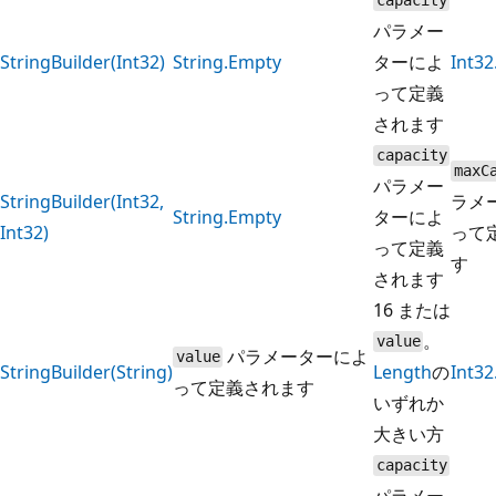
capacity
パラメー
StringBuilder(Int32)
String.Empty
ターによ
Int3
って定義
されます
capacity
maxC
パラメー
StringBuilder(Int32,
ラメ
String.Empty
ターによ
Int32)
って
って定義
す
されます
16 または
。
value
パラメーターによ
value
StringBuilder(String)
Length
の
Int3
って定義されます
いずれか
大きい方
capacity
パラメー