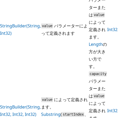
ターまた
は
value
によって
StringBuilder(String,
パラメーターによ
value
定義され
Int3
Int32)
って定義されます
ます。
Length
の
方が大き
い方で
す。
capacity
パラメー
ターまた
は
value
によって定義され
value
によって
StringBuilder(String,
ます。
定義され
Int3
Int32, Int32, Int32)
Substring
(
、
startIndex
ます。