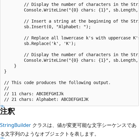
        // Display the number of characters in the Stri
        Console.WriteLine("{0} chars: {1}", sb.Length, 
        // Insert a string at the beginning of the Stri
        sb.Insert(0, "Alphabet: ");

        // Replace all lowercase k's with uppercase K's
        sb.Replace('k', 'K');

        // Display the number of characters in the Stri
        Console.WriteLine("{0} chars: {1}", sb.Length, 
    }

}

// This code produces the following output.

//

// 11 chars: ABCDEFGHIJk

注釈
StringBuilder
クラスは、値が変更可能な文字シーケンスであ
る文字列のようなオブジェクトを表します。