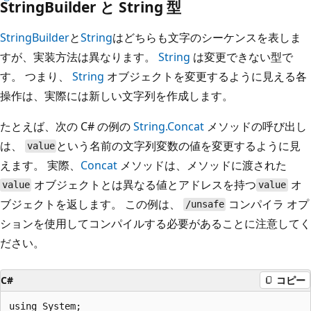
StringBuilder と String 型
StringBuilder
と
String
はどちらも文字のシーケンスを表しま
すが、実装方法は異なります。
String
は変更できない型で
す。 つまり、
String
オブジェクトを変更するように見える各
操作は、実際には新しい文字列を作成します。
たとえば、次の C# の例の
String.Concat
メソッドの呼び出し
は、
という名前の文字列変数の値を変更するように見
value
えます。 実際、
Concat
メソッドは、メソッドに渡された
オブジェクトとは異なる値とアドレスを持つ
オ
value
value
ブジェクトを返します。 この例は、
コンパイラ オプ
/unsafe
ションを使用してコンパイルする必要があることに注意してく
ださい。
C#
コピー
using System;
