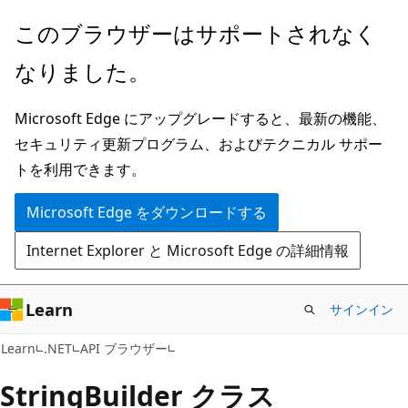
メ
ペ
このブラウザーはサポートされなく
イ
ー
なりました。
ン
ジ
コ
内
Microsoft Edge にアップグレードすると、最新の機能、
ン
ナ
セキュリティ更新プログラム、およびテクニカル サポー
テ
ビ
トを利用できます。
ン
ゲ
ツ
ー
Microsoft Edge をダウンロードする
に
シ
Internet Explorer と Microsoft Edge の詳細情報
ス
ョ
キ
ン
ッ
に
Learn
サインイン
プ
ス
C#
Learn
.NET
API ブラウザー
キ
ッ
String
Builder クラス