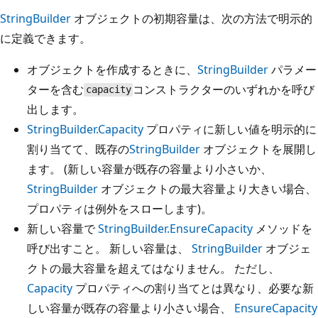
StringBuilder
オブジェクトの初期容量は、次の方法で明示的
に定義できます。
オブジェクトを作成するときに、
StringBuilder
パラメー
ターを含む
コンストラクターのいずれかを呼び
capacity
出します。
StringBuilder.Capacity
プロパティに新しい値を明示的に
割り当てて、既存の
StringBuilder
オブジェクトを展開し
ます。 (新しい容量が既存の容量より小さいか、
StringBuilder
オブジェクトの最大容量より大きい場合、
プロパティは例外をスローします)。
新しい容量で
StringBuilder.EnsureCapacity
メソッドを
呼び出すこと。 新しい容量は、
StringBuilder
オブジェ
クトの最大容量を超えてはなりません。 ただし、
Capacity
プロパティへの割り当てとは異なり、必要な新
しい容量が既存の容量より小さい場合、
EnsureCapacity