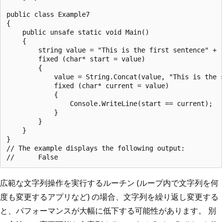
public class Example7

{

    public unsafe static void Main()

    {

        string value = "This is the first sentence" + "
        fixed (char* start = value)

        {

            value = String.Concat(value, "This is the s
            fixed (char* current = value)

            {

                Console.WriteLine(start == current);

            }

        }

    }

}

// The example displays the following output:

広範な文字列操作を実行するルーチン (ループ内で文字列を何
度も変更するアプリなど) の場合、文字列を繰り返し変更する
と、パフォーマンスが大幅に低下する可能性があります。 別