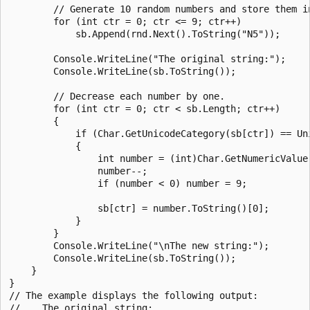
        // Generate 10 random numbers and store them in
        for (int ctr = 0; ctr <= 9; ctr++)

            sb.Append(rnd.Next().ToString("N5"));

        Console.WriteLine("The original string:");

        Console.WriteLine(sb.ToString());

        // Decrease each number by one.

        for (int ctr = 0; ctr < sb.Length; ctr++)

        {

            if (Char.GetUnicodeCategory(sb[ctr]) == Uni
            {

                int number = (int)Char.GetNumericValue(
                number--;

                if (number < 0) number = 9;

                sb[ctr] = number.ToString()[0];

            }

        }

        Console.WriteLine("\nThe new string:");

        Console.WriteLine(sb.ToString());

    }

}

// The example displays the following output:

//    The original string:
