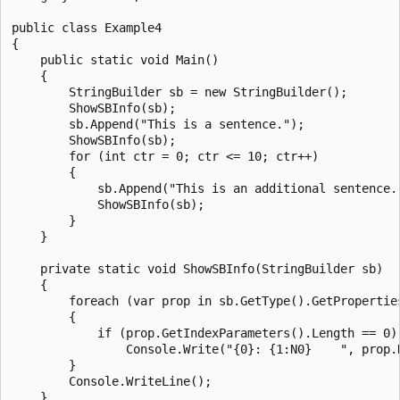
public class Example4

{

    public static void Main()

    {

        StringBuilder sb = new StringBuilder();

        ShowSBInfo(sb);

        sb.Append("This is a sentence.");

        ShowSBInfo(sb);

        for (int ctr = 0; ctr <= 10; ctr++)

        {

            sb.Append("This is an additional sentence."
            ShowSBInfo(sb);

        }

    }

    private static void ShowSBInfo(StringBuilder sb)

    {

        foreach (var prop in sb.GetType().GetProperties
        {

            if (prop.GetIndexParameters().Length == 0)

                Console.Write("{0}: {1:N0}    ", prop.N
        }

        Console.WriteLine();

    }
