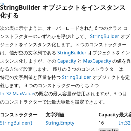
StringBuilder オブジェクトをインスタンス
化する
次の表に示すように、オーバーロードされた 6 つのクラス コ
ンストラクターのいずれかを呼び出して、
StringBuilder
オブ
ジェクトをインスタンス化します。 3 つのコンストラクター
は、値が空の文字列である
StringBuilder
オブジェクトをイン
スタンス化しますが、その
Capacity
と
MaxCapacity
の値を異
なる方法で設定します。 残りの 3 つのコンストラクターは、
特定の文字列値と容量を持つ
StringBuilder
オブジェクトを定
義します。 3 つのコンストラクターのうち 2 つ
Int32.MaxValue
の既定の最大容量が使用されますが、3 つ目
のコンストラクターでは最大容量を設定できます。
コンストラクター
文字列値
Capacity
最大
StringBuilder()
String.Empty
16
Int3