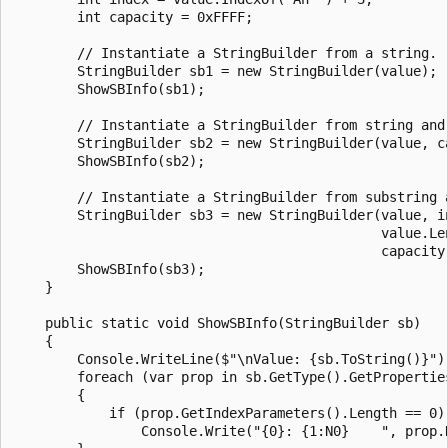
        int capacity = 0xFFFF;

        // Instantiate a StringBuilder from a string.

        StringBuilder sb1 = new StringBuilder(value);

        ShowSBInfo(sb1);

        // Instantiate a StringBuilder from string and 
        StringBuilder sb2 = new StringBuilder(value, ca
        ShowSBInfo(sb2);

        // Instantiate a StringBuilder from substring a
        StringBuilder sb3 = new StringBuilder(value, in
                                              value.Len
                                              capacity)
        ShowSBInfo(sb3);

    }

    public static void ShowSBInfo(StringBuilder sb)

    {

        Console.WriteLine($"\nValue: {sb.ToString()}");
        foreach (var prop in sb.GetType().GetProperties
        {

            if (prop.GetIndexParameters().Length == 0)

                Console.Write("{0}: {1:N0}    ", prop.N