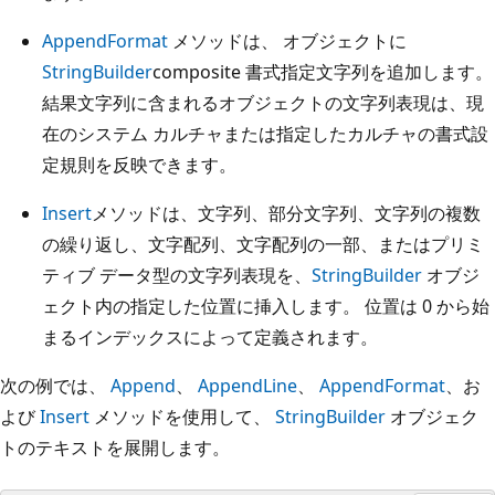
AppendFormat
メソッドは、
オブジェクトに
StringBuilder
composite 書式指定文字列を追加します。
結果文字列に含まれるオブジェクトの文字列表現は、現
在のシステム カルチャまたは指定したカルチャの書式設
定規則を反映できます。
Insert
メソッドは、文字列、部分文字列、文字列の複数
の繰り返し、文字配列、文字配列の一部、またはプリミ
ティブ データ型の文字列表現を、
StringBuilder
オブジ
ェクト内の指定した位置に挿入します。 位置は 0 から始
まるインデックスによって定義されます。
次の例では、
Append
、
AppendLine
、
AppendFormat
、お
よび
Insert
メソッドを使用して、
StringBuilder
オブジェク
トのテキストを展開します。