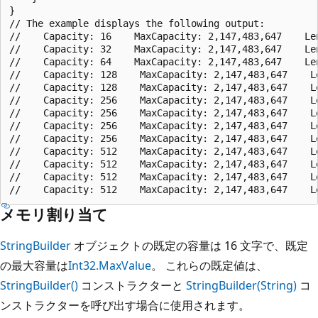
}

// The example displays the following output:

//    Capacity: 16    MaxCapacity: 2,147,483,647    Len
//    Capacity: 32    MaxCapacity: 2,147,483,647    Len
//    Capacity: 64    MaxCapacity: 2,147,483,647    Len
//    Capacity: 128    MaxCapacity: 2,147,483,647    Le
//    Capacity: 128    MaxCapacity: 2,147,483,647    Le
//    Capacity: 256    MaxCapacity: 2,147,483,647    Le
//    Capacity: 256    MaxCapacity: 2,147,483,647    Le
//    Capacity: 256    MaxCapacity: 2,147,483,647    Le
//    Capacity: 256    MaxCapacity: 2,147,483,647    Le
//    Capacity: 512    MaxCapacity: 2,147,483,647    Le
//    Capacity: 512    MaxCapacity: 2,147,483,647    Le
//    Capacity: 512    MaxCapacity: 2,147,483,647    Le
メモリ割り当て
StringBuilder
オブジェクトの既定の容量は 16 文字で、既定
の最大容量は
Int32.MaxValue
。 これらの既定値は、
StringBuilder()
コンストラクターと
StringBuilder(String)
コ
ンストラクターを呼び出す場合に使用されます。