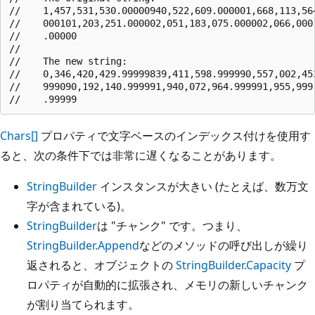
//    1,457,531,530.00000940,522,609.000001,668,113,56
//    000101,203,251.000002,051,183,075.000002,066,000
//    .00000

//    

//    The new string:

//    0,346,420,429.99999839,411,598.999990,557,002,45
//    999090,192,140.999991,940,072,964.999991,955,999
Chars[]
プロパティで文字ベースのインデックス付けを使用す
ると、次の条件下では非常に遅くなることがあります。
StringBuilder
インスタンスが大きい (たとえば、数万文
字が含まれている)。
StringBuilder
は "チャンク" です。つまり、
StringBuilder.Append
などのメソッドの呼び出しが繰り
返されると、オブジェクトの
StringBuilder.Capacity
プ
ロパティが自動的に拡張され、メモリの新しいチャンク
が割り当てられます。