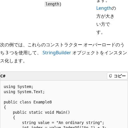
)
length
Length
の
方が大き
い方で
す。
次の例では、これらのコンストラクター オーバーロードのう
ち 3 つを使用して、
StringBuilder
オブジェクトをインスタン
ス化します。
C#
コピー
using System;

using System.Text;

public class Example8

{

    public static void Main()

    {

        string value = "An ordinary string";

        int index = value.IndexOf("An ") + 3;
