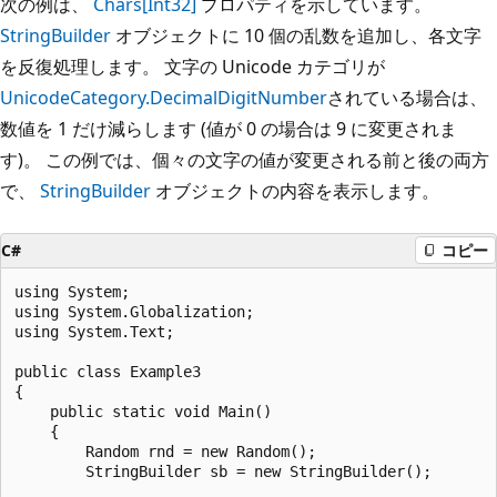
次の例は、
Chars[Int32]
プロパティを示しています。
StringBuilder
オブジェクトに 10 個の乱数を追加し、各文字
を反復処理します。 文字の Unicode カテゴリが
UnicodeCategory.DecimalDigitNumber
されている場合は、
数値を 1 だけ減らします (値が 0 の場合は 9 に変更されま
す)。 この例では、個々の文字の値が変更される前と後の両方
で、
StringBuilder
オブジェクトの内容を表示します。
C#
コピー
using System;

using System.Globalization;

using System.Text;

public class Example3

{

    public static void Main()

    {

        Random rnd = new Random();

        StringBuilder sb = new StringBuilder();
