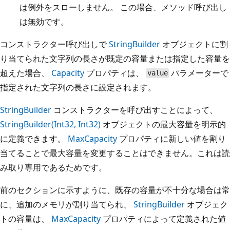
は例外をスローしません。 この場合、メソッド呼び出し
は無効です。
コンストラクター呼び出しで
StringBuilder
オブジェクトに割
り当てられた文字列の長さが既定の容量または指定した容量を
超えた場合、
Capacity
プロパティは、
パラメーターで
value
指定された文字列の長さに設定されます。
StringBuilder
コンストラクターを呼び出すことによって、
StringBuilder(Int32, Int32)
オブジェクトの最大容量を明示的
に定義できます。
MaxCapacity
プロパティに新しい値を割り
当てることで最大容量を変更することはできません。これは読
み取り専用であるためです。
前のセクションに示すように、既存の容量が不十分な場合は常
に、追加のメモリが割り当てられ、
StringBuilder
オブジェク
トの容量は、
MaxCapacity
プロパティによって定義された値