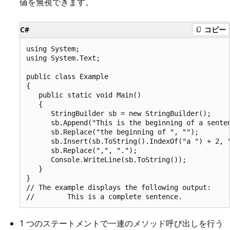
値を無視できます。
C#
コピー
using System;

using System.Text;

public class Example

{

   public static void Main()

   {

      StringBuilder sb = new StringBuilder();

      sb.Append("This is the beginning of a senten
      sb.Replace("the beginning of ", "");

      sb.Insert(sb.ToString().IndexOf("a ") + 2, "
      sb.Replace(",", ".");

      Console.WriteLine(sb.ToString());

   }

}

// The example displays the following output:

1 つのステートメントで一連のメソッド呼び出しを行う