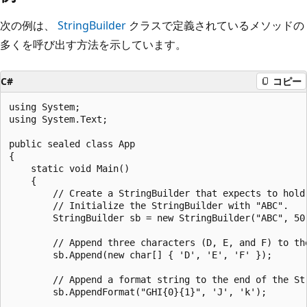
次の例は、
StringBuilder
クラスで定義されているメソッドの
多くを呼び出す方法を示しています。
C#
コピー
using System;

using System.Text;

public sealed class App

{

    static void Main()

    {

        // Create a StringBuilder that expects to hold 
        // Initialize the StringBuilder with "ABC".

        StringBuilder sb = new StringBuilder("ABC", 50)
        // Append three characters (D, E, and F) to the
        sb.Append(new char[] { 'D', 'E', 'F' });

        // Append a format string to the end of the Str
        sb.AppendFormat("GHI{0}{1}", 'J', 'k');
