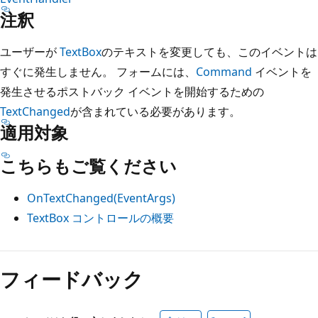
注釈
ユーザーが
TextBox
のテキストを変更しても、このイベントは
すぐに発生しません。 フォームには、
Command
イベントを
発生させるポストバック イベントを開始するための
TextChanged
が含まれている必要があります。
適用対象
こちらもご覧ください
OnTextChanged(EventArgs)
TextBox コントロールの概要
読
み
フィードバック
取
り