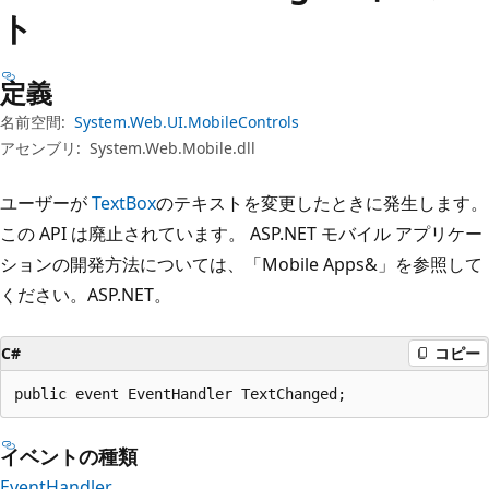
プ
ト
定義
名前空間:
System.Web.UI.MobileControls
アセンブリ:
System.Web.Mobile.dll
ユーザーが
TextBox
のテキストを変更したときに発生します。
この API は廃止されています。 ASP.NET モバイル アプリケー
ションの開発方法については、「
Mobile Apps&」を参照して
ください。ASP.NET
。
C#
コピー
public event EventHandler TextChanged;
イベントの種類
EventHandler