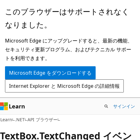
メ
ペ
このブラウザーはサポートされなく
イ
ー
なりました。
ン
ジ
コ
内
Microsoft Edge にアップグレードすると、最新の機能、
ン
ナ
セキュリティ更新プログラム、およびテクニカル サポー
テ
ビ
トを利用できます。
ン
ゲ
ツ
ー
Microsoft Edge をダウンロードする
に
シ
Internet Explorer と Microsoft Edge の詳細情報
ス
ョ
キ
ン
ッ
に
Learn
サインイン
プ
ス
C#
Learn
.NET
API ブラウザー
キ
ッ
Text
Box.
Text
Changed イベン