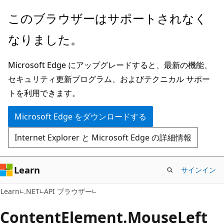
メ
ペ
このブラウザーはサポートされなく
イ
ー
なりました。
ン
ジ
コ
内
Microsoft Edge にアップグレードすると、最新の機能、
ン
ナ
セキュリティ更新プログラム、およびテクニカル サポー
テ
ビ
トを利用できます。
ン
ゲ
ツ
ー
Microsoft Edge をダウンロードする
に
シ
Internet Explorer と Microsoft Edge の詳細情報
ス
ョ
キ
ン
ッ
に
Learn
サインイン
プ
ス
C#
Learn
.NET
API ブラウザー
キ
ッ
Content
Element.
Mouse
Left