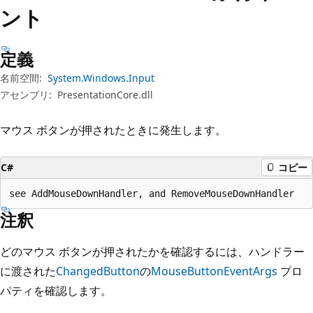
プ
ント
定義
名前空間:
System.Windows.Input
アセンブリ:
PresentationCore.dll
マウス ボタンが押されたときに発生します。
C#
コピー
see AddMouseDownHandler, and RemoveMouseDownHandler
注釈
どのマウス ボタンが押されたかを確認するには、ハンドラー
に渡された
ChangedButton
の
MouseButtonEventArgs
プロ
パティを確認します。