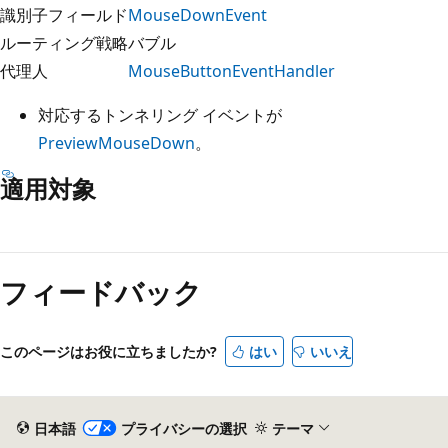
識別子フィールド
MouseDownEvent
ルーティング戦略
バブル
代理人
MouseButtonEventHandler
対応するトンネリング イベントが
PreviewMouseDown
。
適用対象
読
み
フィードバック
取
り
モ
このページはお役に立ちましたか?
はい
いいえ
ー
ド
が
日本語
プライバシーの選択
テーマ