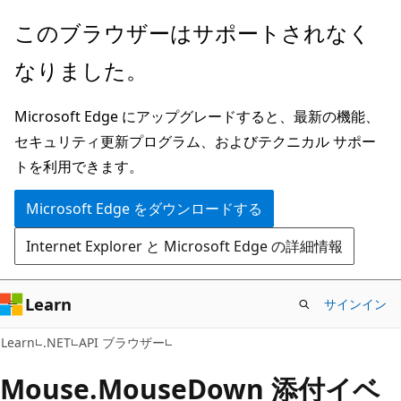
メ
ペ
このブラウザーはサポートされなく
イ
ー
なりました。
ン
ジ
コ
内
Microsoft Edge にアップグレードすると、最新の機能、
ン
ナ
セキュリティ更新プログラム、およびテクニカル サポー
テ
ビ
トを利用できます。
ン
ゲ
ツ
ー
Microsoft Edge をダウンロードする
に
シ
Internet Explorer と Microsoft Edge の詳細情報
ス
ョ
キ
ン
ッ
に
Learn
サインイン
プ
ス
C#
Learn
.NET
API ブラウザー
キ
ッ
Mouse.
Mouse
Down 添付イベ