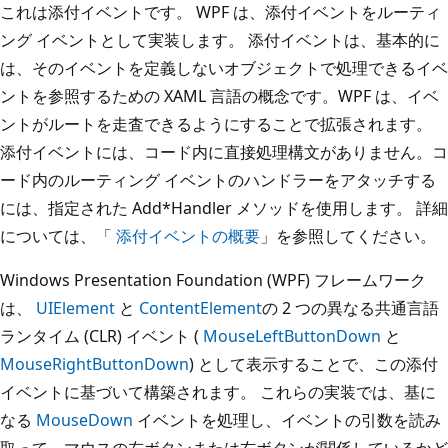
これは添付イベントです。 WPF は、添付イベントをルーティ
ング イベントとして実装します。 添付イベントは、基本的に
は、そのイベントを定義しないオブジェクトで処理できるイベ
ントを参照するための XAML 言語の概念です。WPF は、イベ
ントがルートを走査できるようにすることで拡張されます。
添付イベントには、コード内に直接処理構文がありません。コ
ード内のルーティング イベントのハンドラーをアタッチする
には、指定された Add*Handler メソッドを使用します。 詳細
については、「
添付イベントの概要
」を参照してください。
Windows Presentation Foundation (WPF) フレームワーク
は、
UIElement
と
ContentElement
の 2 つの異なる共通言語
ランタイム (CLR) イベント (
MouseLeftButtonDown
と
MouseRightButtonDown
) として表示することで、この添付
イベントに基づいて構築されます。 これらの実装では、基に
なる
MouseDown
イベントを処理し、イベントの引数を読み
取って、マウスの左ボタンまたは右ボタンが関係しているかど