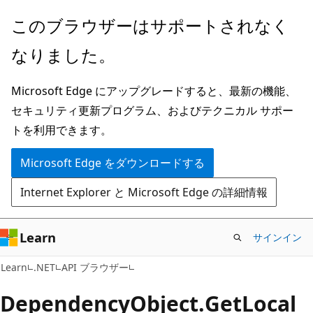
メ
ペ
このブラウザーはサポートされなく
イ
ー
なりました。
ン
ジ
コ
内
Microsoft Edge にアップグレードすると、最新の機能、
ン
ナ
セキュリティ更新プログラム、およびテクニカル サポー
テ
ビ
トを利用できます。
ン
ゲ
ツ
ー
Microsoft Edge をダウンロードする
に
シ
Internet Explorer と Microsoft Edge の詳細情報
ス
ョ
キ
ン
ッ
に
Learn
サインイン
プ
ス
C#
Learn
.NET
API ブラウザー
キ
ッ
Dependency
Object.
Get
Local