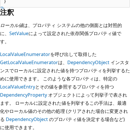
注釈
ローカル値
は、プロパティ システムの他の側面とは対照的
に、
SetValue
によって設定された依存関係プロパティ値で
す。
LocalValueEnumerator
を呼び出して取得した
GetLocalValueEnumerator
は、
DependencyObject
インスタ
ンスでローカルに設定された値を持つプロパティを列挙するた
めに使用できます。 このような各プロパティは、特定の
LocalValueEntry
とその値を参照するプロパティを持つ
DependencyProperty
オブジェクトによって列挙子で表され
ます。 ローカルに設定された値を列挙するこの手法は、最適
化やローカル値のその他の処理 (クリアされた場合に変更され
る
DependencyObject
のプロパティ値を決定する場合など)
に使用できます。