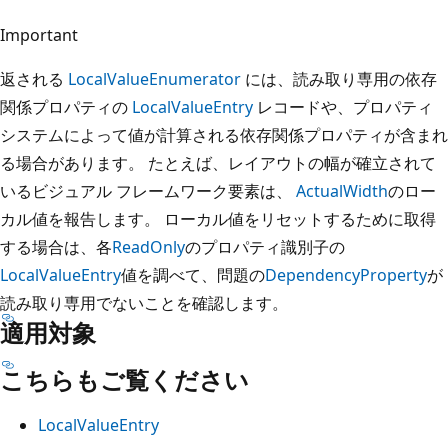
Important
返される
LocalValueEnumerator
には、読み取り専用の依存
関係プロパティの
LocalValueEntry
レコードや、プロパティ
システムによって値が計算される依存関係プロパティが含まれ
る場合があります。 たとえば、レイアウトの幅が確立されて
いるビジュアル フレームワーク要素は、
ActualWidth
のロー
カル値を報告します。 ローカル値をリセットするために取得
する場合は、各
ReadOnly
のプロパティ識別子の
LocalValueEntry
値を調べて、問題の
DependencyProperty
が
読み取り専用でないことを確認します。
適用対象
こちらもご覧ください
LocalValueEntry