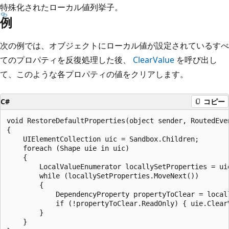
特殊化されたローカル値列挙子。
例
次の例では、オブジェクトにローカル値が設定されているすべ
てのプロパティを反復処理した後、
ClearValue
を呼び出し
て、このような各プロパティの値をクリアします。
C#
コピー
void RestoreDefaultProperties(object sender, RoutedEven
{

    UIElementCollection uic = Sandbox.Children;

    foreach (Shape uie in uic)

    {

        LocalValueEnumerator locallySetProperties = uie
        while (locallySetProperties.MoveNext())

        {

            DependencyProperty propertyToClear = locall
            if (!propertyToClear.ReadOnly) { uie.ClearV
        }

    }
