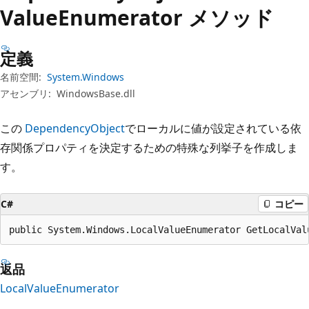
プ
Value
Enumerator メソッド
定義
名前空間:
System.Windows
アセンブリ:
WindowsBase.dll
この
DependencyObject
でローカルに値が設定されている依
存関係プロパティを決定するための特殊な列挙子を作成しま
す。
C#
コピー
public System.Windows.LocalValueEnumerator GetLocalVal
返品
LocalValueEnumerator