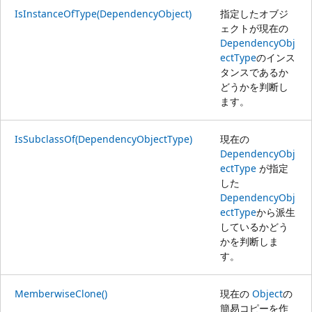
IsInstanceOfType(DependencyObject)
指定したオブジ
ェクトが現在の
DependencyObj
ectType
のインス
タンスであるか
どうかを判断し
ます。
IsSubclassOf(DependencyObjectType)
現在の
DependencyObj
ectType
が指定
した
DependencyObj
ectType
から派生
しているかどう
かを判断しま
す。
MemberwiseClone()
現在の
Object
の
簡易コピーを作