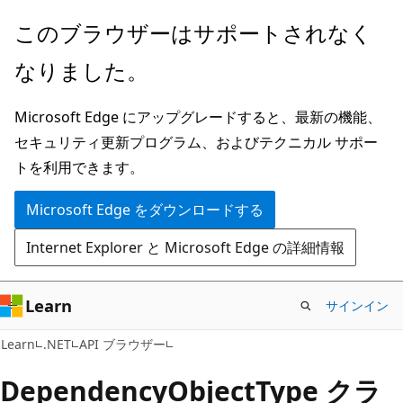
メ
ペ
このブラウザーはサポートされなく
イ
ー
なりました。
ン
ジ
コ
内
Microsoft Edge にアップグレードすると、最新の機能、
ン
ナ
セキュリティ更新プログラム、およびテクニカル サポー
テ
ビ
トを利用できます。
ン
ゲ
ツ
ー
Microsoft Edge をダウンロードする
に
シ
Internet Explorer と Microsoft Edge の詳細情報
ス
ョ
キ
ン
ッ
に
Learn
サインイン
プ
ス
C#
Learn
.NET
API ブラウザー
キ
ッ
Dependency
Object
Type クラ