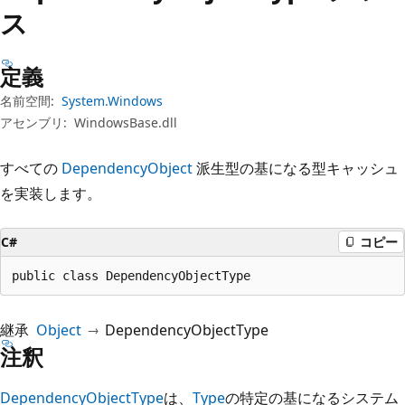
プ
ス
定義
名前空間:
System.Windows
アセンブリ:
WindowsBase.dll
すべての
DependencyObject
派生型の基になる型キャッシュ
を実装します。
C#
コピー
public class DependencyObjectType
継承
Object
DependencyObjectType
注釈
DependencyObjectType
は、
Type
の特定の基になるシステム