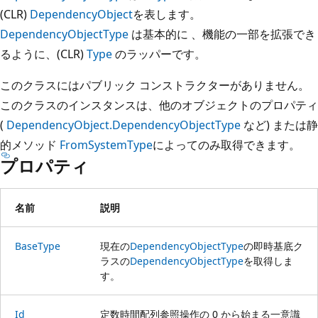
(CLR)
DependencyObject
を表します。
DependencyObjectType
は基本的に 、機能の一部を拡張でき
るように、(CLR)
Type
のラッパーです。
このクラスにはパブリック コンストラクターがありません。
このクラスのインスタンスは、他のオブジェクトのプロパティ
(
DependencyObject.DependencyObjectType
など) または静
的メソッド
FromSystemType
によってのみ取得できます。
プロパティ
名前
説明
BaseType
現在の
DependencyObjectType
の即時基底ク
ラスの
DependencyObjectType
を取得しま
す。
Id
定数時間配列参照操作の 0 から始まる一意識