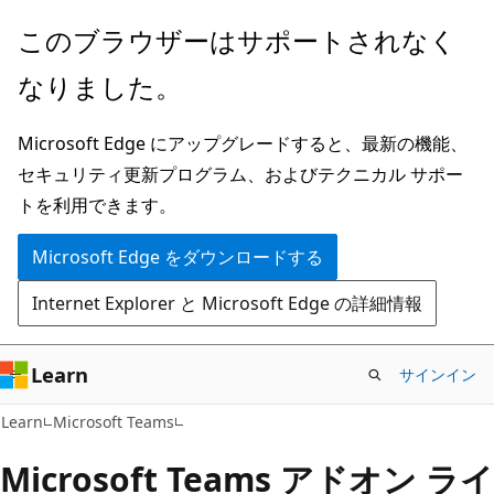
メ
このブラウザーはサポートされなく
イ
なりました。
ン
コ
Microsoft Edge にアップグレードすると、最新の機能、
ン
セキュリティ更新プログラム、およびテクニカル サポー
テ
トを利用できます。
ン
ツ
Microsoft Edge をダウンロードする
に
Internet Explorer と Microsoft Edge の詳細情報
ス
キ
ッ
Learn
サインイン
プ
Learn
Microsoft Teams
Microsoft Teams アドオン ライ