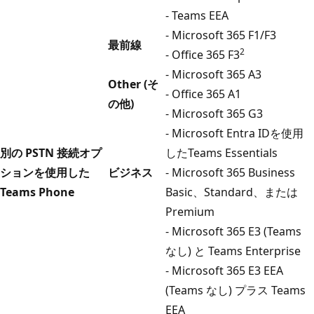
- Teams EEA
- Microsoft 365 F1/F3
最前線
2
- Office 365 F3
- Microsoft 365 A3
Other (そ
- Office 365 A1
の他)
- Microsoft 365 G3
- Microsoft Entra IDを使用
別の PSTN 接続オプ
したTeams Essentials
ションを使用した
ビジネス
- Microsoft 365 Business
Teams Phone
Basic、Standard、または
Premium
- Microsoft 365 E3 (Teams
なし) と Teams Enterprise
- Microsoft 365 E3 EEA
(Teams なし) プラス Teams
EEA