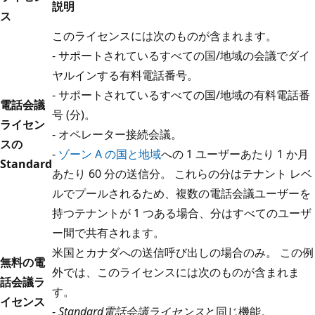
説明
ス
このライセンスには次のものが含まれます。
- サポートされているすべての国/地域の会議でダイ
ヤルインする有料電話番号。
- サポートされているすべての国/地域の有料電話番
電話会議
号 (分)。
ライセン
- オペレーター接続会議。
スの
-
ゾーン A の国と地域
への 1 ユーザーあたり 1 か月
Standard
あたり 60 分の送信分。 これらの分はテナント レベ
ルでプールされるため、複数の電話会議ユーザーを
持つテナントが 1 つある場合、分はすべてのユーザ
ー間で共有されます。
米国とカナダへの送信呼び出しの場合のみ。 この例
無料の電
外では、このライセンスには次のものが含まれま
話会議ラ
す。
イセンス
-
Standard電話会議ライセンス
と同じ機能。