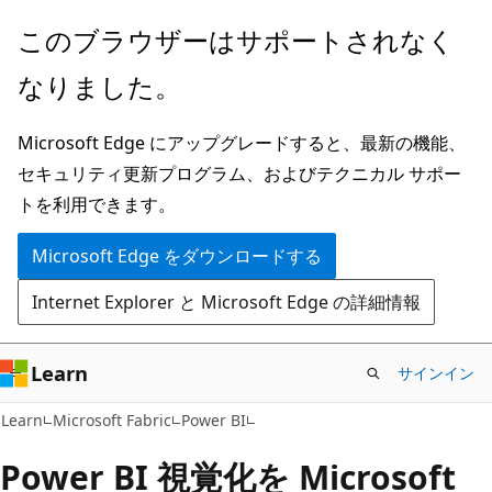
メ
このブラウザーはサポートされなく
イ
なりました。
ン
コ
Microsoft Edge にアップグレードすると、最新の機能、
ン
セキュリティ更新プログラム、およびテクニカル サポー
テ
トを利用できます。
ン
ツ
Microsoft Edge をダウンロードする
に
Internet Explorer と Microsoft Edge の詳細情報
ス
キ
ッ
Learn
サインイン
プ
Learn
Microsoft Fabric
Power BI
Power BI 視覚化を Microsoft