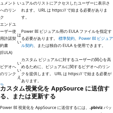
ュメント
い
ュアルのリストにアクセスしたユーザーに表示さ
へのリン
れます。 URL は https:// で始まる必要がありま
ク
す。
エンドユ
ーザー使
Power BI ビジュアル用の EULA ファイルを指定す
は
用許諾契
る必要があります。
標準契約
、
Power BI ビジュア
い
約書
ル契約
、または独自の EULA を使用できます。
(EULA)
カスタム ビジュアルに対するユーザーの関心を高
い
ビデオへ
めるために、ビジュアルに関するビデオへのリン
い
のリンク
クを提供します。 URL は https:// で始まる必要が
え
あります。
カスタム視覚化を AppSource に送信す
る、または更新する
Power BI 視覚化を AppSource に送信するには、
.pbiviz
パッ