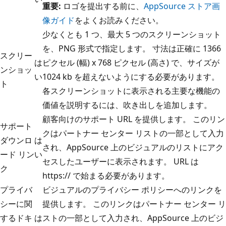
重要:
ロゴを提出する前に、
AppSource ストア画
像ガイド
をよくお読みください。
少なくとも 1 つ、最大 5 つのスクリーンショット
を、PNG 形式で指定します。 寸法は正確に 1366
スクリー
は
ピクセル (幅) x 768 ピクセル (高さ) で、サイズが
ンショッ
い
1024 kb を超えないようにする必要があります。
ト
各スクリーンショットに表示される主要な機能の
価値を説明するには、吹き出しを追加します。
顧客向けのサポート URL を提供します。 このリン
サポート
クはパートナー センター リストの一部として入力
ダウンロ
は
され、AppSource 上のビジュアルのリストにアク
ード リン
い
セスしたユーザーに表示されます。 URL は
ク
https:// で始まる必要があります。
プライバ
ビジュアルのプライバシー ポリシーへのリンクを
シーに関
提供します。 このリンクはパートナー センター リ
するドキ
は
ストの一部として入力され、AppSource 上のビジ