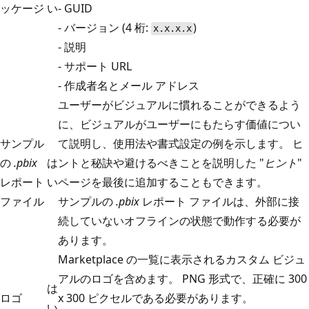
ッケージ
い
- GUID
- バージョン (4 桁:
)
x.x.x.x
- 説明
- サポート URL
- 作成者名とメール アドレス
ユーザーがビジュアルに慣れることができるよう
に、ビジュアルがユーザーにもたらす価値につい
サンプル
て説明し、使用法や書式設定の例を示します。 ヒ
の
.pbix
は
ントと秘訣や避けるべきことを説明した "
ヒント
"
レポート
い
ページを最後に追加することもできます。
ファイル
サンプルの
.pbix
レポート ファイルは、外部に接
続していないオフラインの状態で動作する必要が
あります。
Marketplace の一覧に表示されるカスタム ビジュ
アルのロゴを含めます。 PNG 形式で、正確に 300
は
ロゴ
x 300 ピクセルである必要があります。
い