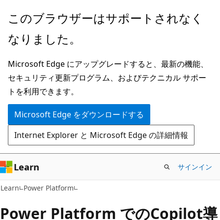
メ
このブラウザーはサポートされなく
イ
なりました。
ン
コ
Microsoft Edge にアップグレードすると、最新の機能、
ン
セキュリティ更新プログラム、およびテクニカル サポー
テ
トを利用できます。
ン
ツ
Microsoft Edge をダウンロードする
に
Internet Explorer と Microsoft Edge の詳細情報
ス
キ
ッ
Learn
サインイン
プ
Learn
Power Platform
Power Platform でのCopilot導