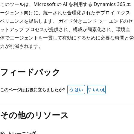
このツールは、Microsoft の AI を利用する Dynamics 365 エ
ージェント向けに、統一された合理化されたデプロイ エクス
ペリエンスを提供します。 ガイド付きエンド ツー エンドのセ
ットアップ プロセスが提供され、構成が簡素化され、環境全
体でエージェントを一貫して有効にするために必要な時間と労
力が削減されます。
読
み
フィードバック
取
り
モ
このページはお役に立ちましたか?
はい
いいえ
ー
ド
その他のリソース
が
無
効
トレーニング