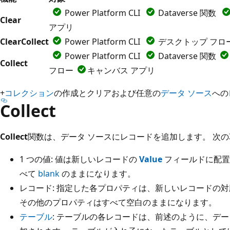
Power Platform CLI
Dataverse 関数
Clear
アプリ
ClearCollect
Power Platform CLI
デスクトップ フロ
Power Platform CLI
Dataverse 関数
Collect
フロー
キャンバス アプリ
+
コレクション
の作成とクリアおよび任意の
データ ソース
への
Collect
Collect
関数は、データ ソースにレコードを追加します。 次
1 つの値: 値は新しいレコードの
Value
フィールドに配置
べて
blank
のままになります。
レコード: 指定した各プロパティは、新しいレコードの
その他のプロパティはすべて空白のままになります。
テーブル
: テーブルの各レコードは、前述のように、デ