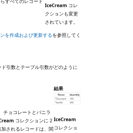
らすべてのレコード
IceCream
コレ
クションも変更
されています。
ンを作成および更新する
を参照してく
ード引数とテーブル引数がどのように
結果
加し、チョコレートとバニラ
IceCream
eCream
コレクションに 2
コレクショ
追加されるレコードは、関