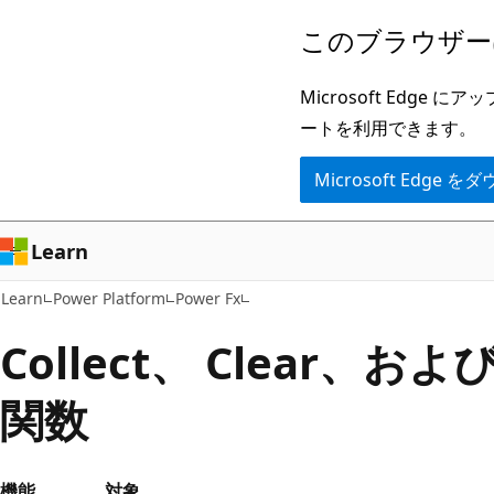
メ
このブラウザー
イ
ン
Microsoft Ed
コ
ートを利用できます。
ン
Microsoft Edge
テ
ン
ツ
Learn
に
Learn
Power Platform
Power Fx
ス
キ
Collect、 Clear、および 
ッ
関数
プ
機能
対象