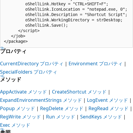
         oShellLink.Hotkey = "CTRL+SHIFT+F";

         oShellLink.IconLocation = "notepad.exe, 0";

         oShellLink.Description = "Shortcut Script";

         oShellLink.WorkingDirectory = strDesktop;

         oShellLink.Save();

      </script>

   </job>

プロパティ
CurrentDirectory プロパティ
|
Environment プロパティ
|
SpecialFolders プロパティ
メソッド
AppActivate メソッド
|
CreateShortcut メソッド
|
ExpandEnvironmentStrings メソッド
|
LogEvent メソッド
|
Popup メソッド
|
RegDelete メソッド
|
RegRead メソッド
|
RegWrite メソッド
|
Run メソッド
|
SendKeys メソッド
|
Exec メソッド
参照