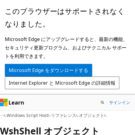
メ
このブラウザーはサポートされなく
イ
なりました。
ン
コ
Microsoft Edge にアップグレードすると、最新の機能、
ン
セキュリティ更新プログラム、およびテクニカル サポー
テ
トを利用できます。
ン
ツ
Microsoft Edge をダウンロードする
に
Internet Explorer と Microsoft Edge の詳細情報
ス
キ
ッ
Learn
サインイン
プ
Windows Script Host
リファレンス
オブジェクト
WshShell オブジェクト