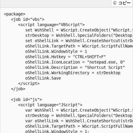
コピー
<package>

   <job id="vbs">

      <script language="VBScript">

         set WshShell = WScript.CreateObject("WScript.S
         strDesktop = WshShell.SpecialFolders("Desktop"
         set oShellLink = WshShell.CreateShortcut(strDe
         oShellLink.TargetPath = WScript.ScriptFullName
         oShellLink.WindowStyle = 1

         oShellLink.Hotkey = "CTRL+SHIFT+F"

         oShellLink.IconLocation = "notepad.exe, 0"

         oShellLink.Description = "Shortcut Script"

         oShellLink.WorkingDirectory = strDesktop

         oShellLink.Save

      </script>

   </job>

   <job id="js">

      <script language="JScript">

         var WshShell = WScript.CreateObject("WScript.S
         strDesktop = WshShell.SpecialFolders("Desktop"
         var oShellLink = WshShell.CreateShortcut(strD
         oShellLink.TargetPath = WScript.ScriptFullName
         oShellLink.WindowStyle = 1;
