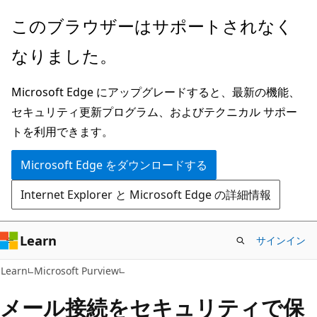
メ
このブラウザーはサポートされなく
イ
なりました。
ン
コ
Microsoft Edge にアップグレードすると、最新の機能、
ン
セキュリティ更新プログラム、およびテクニカル サポー
テ
トを利用できます。
ン
ツ
Microsoft Edge をダウンロードする
に
Internet Explorer と Microsoft Edge の詳細情報
ス
キ
ッ
Learn
サインイン
プ
Learn
Microsoft Purview
メール接続をセキュリティで保