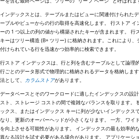
ーを含む最終ページは、ツリーの "リーフ ページ" と呼ばれま
インデックスとは、テーブルまたはビューに関連付けられたデ
ーブルやビューからの行の取得を高速化します。 行ストア 
ーの 1 つ以上の列の値から構築されたキーが含まれます。 行
キーはツリー構造 (B+ ツリー) に格納されます。これにより
付けられている行を迅速かつ効率的に検索できます。
行ストア インデックスは、行と列を含むテーブルとして論理
行ごとのデータ形式で物理的に格納されるデータを格納します
法として、
カラムストア
があります。
データベースとそのワークロードに適したインデックスの設計
スト、ストレージ コストの間で複雑なバランスを取ります。 
ックス、またはインデックス キーに列が少ないインデックス
なり、更新のオーバーヘッドが小さくなります。 一方、ワイ
を向上させる可能性があります。 インデックスの最も効率的
異なる設計を試す必要がある場合があります。 アプリケーシ