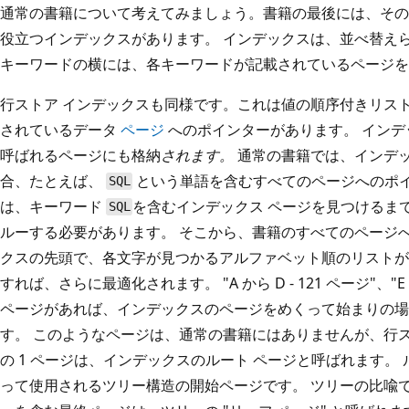
通常の書籍について考えてみましょう。書籍の最後には、その
役立つインデックスがあります。 インデックスは、並べ替え
キーワードの横には、各キーワードが記載されているページを
行ストア インデックスも同様です。これは値の順序付きリス
されているデータ
ページ
へのポインターがあります。 インデ
呼ばれるページにも格納
されます。
通常の書籍では、インデ
合、たとえば、
という単語を含むすべてのページへのポ
SQL
は、キーワード
を含むインデックス ページを見つけるま
SQL
ルーする必要があります。 そこから、書籍のすべてのページ
クスの先頭で、各文字が見つかるアルファベット順のリストが記
すれば、さらに最適化されます。 "A から D - 121 ページ"、"E 
ページがあれば、インデックスのページをめくって始まりの場
す。 このようなページは、通常の書籍にはありませんが、行ス
の 1 ページは、インデックスのルート ページと呼ばれます。
って使用されるツリー構造の開始ページです。 ツリーの比喩