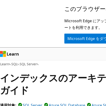
メ
このブラウザー
イ
ン
Microsoft Ed
コ
ートを利用できます。
ン
Microsoft Edge
テ
ン
ツ
Learn
に
Learn
SQL
SQL Server
ス
キ
インデックスのアーキ
ッ
ガイド
プ
適用対象:
SQL Server
Azure SQL Database
Azure S