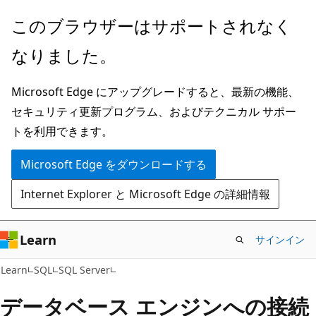
メ
このブラウザーはサポートされなく
イ
なりました。
ン
コ
Microsoft Edge にアップグレードすると、最新の機能、
ン
セキュリティ更新プログラム、およびテクニカル サポー
テ
トを利用できます。
ン
ツ
Microsoft Edge をダウンロードする
に
Internet Explorer と Microsoft Edge の詳細情報
ス
キ
ッ
Learn
サインイン
プ
Learn
SQL
SQL Server
データベース エンジンへの接続