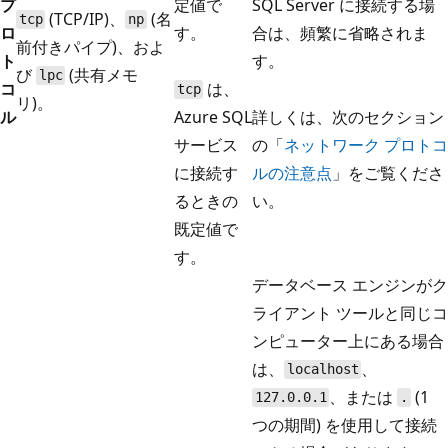
プ
定値で
SQL Server に接続する場
(TCP/IP)、
(名
tcp
np
ロ
す。
合は、頻繁に省略されま
前付きパイプ)、およ
ト
す。
び
(共有メモ
lpc
コ
は、
tcp
リ)。
ル
Azure SQL
詳しくは、次のセクション
サービス
の「
ネットワーク プロトコ
に接続す
ルの注意点
」をご覧くださ
るときの
い。
既定値で
す。
データベース エンジンがク
ライアント ツールと同じコ
ンピューター上にある場合
は、
、
localhost
、または
(1
127.0.0.1
.
つの期間) を使用して接続