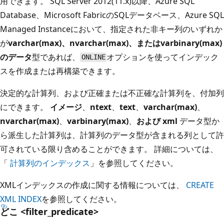
用できます。 SQL Server 2012(11.x)以降、Azure SQL
Database、Microsoft FabricのSQLデータベース、Azure SQL
Managed Instanceにおいて、指定された非キー列のいずれか
が
varchar(max)、
nvarchar(max)、
またはvarbinary(max)
のデータ
型であれば、
オプションを使ってインデック
ONLINE
スを作成または再構築できます。
決定的な計算列、および正確または不正確な計算列を、付加列
にできます。
イメージ
、
ntext
、
text
、
varchar(max)
、
nvarchar(max)
、
varbinary(max)
、
および xml
データ型か
ら派生した計算列は、計算列のデータ型が含まれる列として許
可されている限り含めることができます。 詳細については、
「
計算列のインデックス
」を参照してください。
XMLインデックスの作成に関する情報については、
CREATE
XML INDEX
を参照してください。
どこ <filter_predicate>