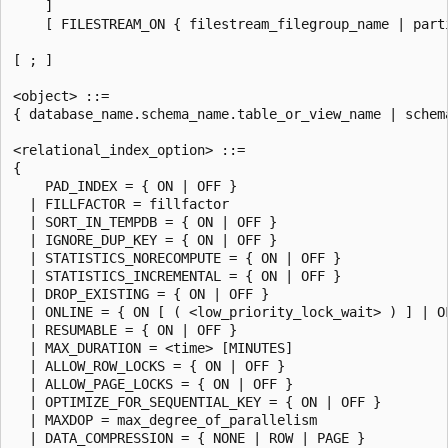
    ]

    [ FILESTREAM_ON { filestream_filegroup_name | parti
[ ; ]

<object> ::=

{ database_name.schema_name.table_or_view_name | schem
<relational_index_option> ::=

{

    PAD_INDEX = { ON | OFF }

  | FILLFACTOR = fillfactor

  | SORT_IN_TEMPDB = { ON | OFF }

  | IGNORE_DUP_KEY = { ON | OFF }

  | STATISTICS_NORECOMPUTE = { ON | OFF }

  | STATISTICS_INCREMENTAL = { ON | OFF }

  | DROP_EXISTING = { ON | OFF }

  | ONLINE = { ON [ ( <low_priority_lock_wait> ) ] | OF
  | RESUMABLE = { ON | OFF }

  | MAX_DURATION = <time> [MINUTES]

  | ALLOW_ROW_LOCKS = { ON | OFF }

  | ALLOW_PAGE_LOCKS = { ON | OFF }

  | OPTIMIZE_FOR_SEQUENTIAL_KEY = { ON | OFF }

  | MAXDOP = max_degree_of_parallelism

  | DATA_COMPRESSION = { NONE | ROW | PAGE }
