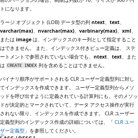
トになります。
ラージ オブジェクト (LOB) データ型の列
ntext
、
text
、
varchar(max)
、
nvarchar(max)
、
varbinary(max)
、
xml
、
または
image
は、インデックスのキー列として指定すること
はできません。 また、インデックス付きビュー定義は、
ステ
ートメントで参照されていない場合でも、
ntext
、
text
、また
は
列を含めることはできません。
CREATE INDEX
バイナリ順序がサポートされる CLR ユーザー定義型列に対し
てインデックスを作成できます。 ユーザー定義型列からメソ
ッドを呼び出すように定義されている計算列にも、そのメソッ
ドが決定的とマークされていて、データ アクセス操作が実行
されない限り、インデックスを作成できます。 CLR ユーザー
定義型列のインデックス作成の詳細については、「
CLR ユー
ザー定義型
」を参照してください。