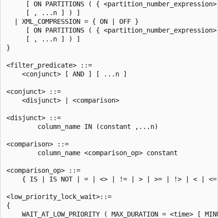
     [ ON PARTITIONS ( { <partition_number_expression> 
     [ , ...n ] ) ]

  | XML_COMPRESSION = { ON | OFF }

     [ ON PARTITIONS ( { <partition_number_expression> 
     [ , ...n ] ) ]

}

<filter_predicate> ::=

    <conjunct> [ AND ] [ ...n ]

<conjunct> ::=

    <disjunct> | <comparison>

<disjunct> ::=

        column_name IN (constant ,...n)

<comparison> ::=

        column_name <comparison_op> constant

<comparison_op> ::=

    { IS | IS NOT | = | <> | != | > | >= | !> | < | <= 
<low_priority_lock_wait>::=

{

    WAIT_AT_LOW_PRIORITY ( MAX_DURATION = <time> [ MINU