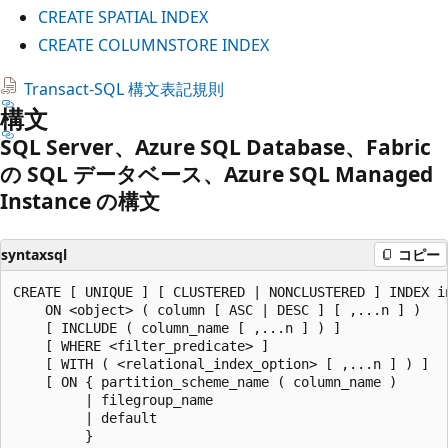
CREATE SPATIAL INDEX
CREATE COLUMNSTORE INDEX
Transact-SQL 構文表記規則
構文
SQL Server、Azure SQL Database、Fabric
の SQL データベース、Azure SQL Managed
Instance の構文
syntaxsql
コピー
CREATE [ UNIQUE ] [ CLUSTERED | NONCLUSTERED ] INDEX in
    ON <object> ( column [ ASC | DESC ] [ ,...n ] )

    [ INCLUDE ( column_name [ ,...n ] ) ]

    [ WHERE <filter_predicate> ]

    [ WITH ( <relational_index_option> [ ,...n ] ) ]

    [ ON { partition_scheme_name ( column_name )

         | filegroup_name

         | default

         }
