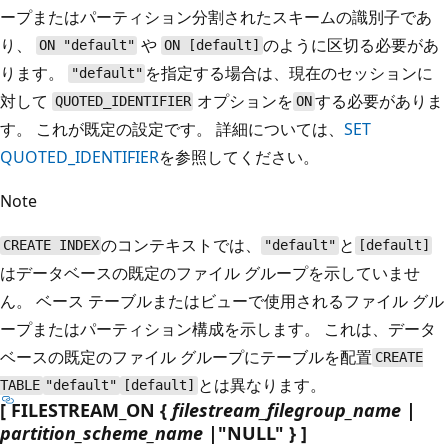
ープまたはパーティション分割されたスキームの識別子であ
り、
や
のように区切る必要があ
ON "default"
ON [default]
ります。
を指定する場合は、現在のセッションに
"default"
対して
オプションを
する必要がありま
QUOTED_IDENTIFIER
ON
す。 これが既定の設定です。 詳細については、
SET
QUOTED_IDENTIFIER
を参照してください。
Note
のコンテキストでは、
と
CREATE INDEX
"default"
[default]
はデータベースの既定のファイル グループを示していませ
ん。 ベース テーブルまたはビューで使用されるファイル グル
ープまたはパーティション構成を示します。 これは、データ
ベースの既定のファイル グループにテーブルを配置
CREATE
とは異なります。
TABLE
"default"
[default]
[ FILESTREAM_ON {
filestream_filegroup_name
|
partition_scheme_name
|"NULL" } ]