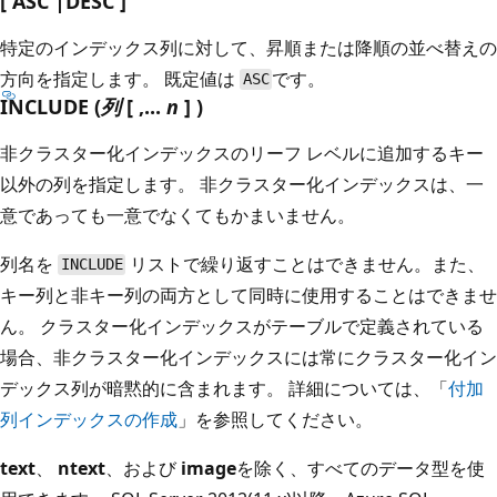
[ ASC |DESC ]
特定のインデックス列に対して、昇順または降順の並べ替えの
方向を指定します。 既定値は
です。
ASC
INCLUDE (
列
[ ,...
n
] )
非クラスター化インデックスのリーフ レベルに追加するキー
以外の列を指定します。 非クラスター化インデックスは、一
意であっても一意でなくてもかまいません。
列名を
リストで繰り返すことはできません。また、
INCLUDE
キー列と非キー列の両方として同時に使用することはできませ
ん。 クラスター化インデックスがテーブルで定義されている
場合、非クラスター化インデックスには常にクラスター化イン
デックス列が暗黙的に含まれます。 詳細については、「
付加
列インデックスの作成
」を参照してください。
text
、
ntext
、および
image
を除く、すべてのデータ型を使