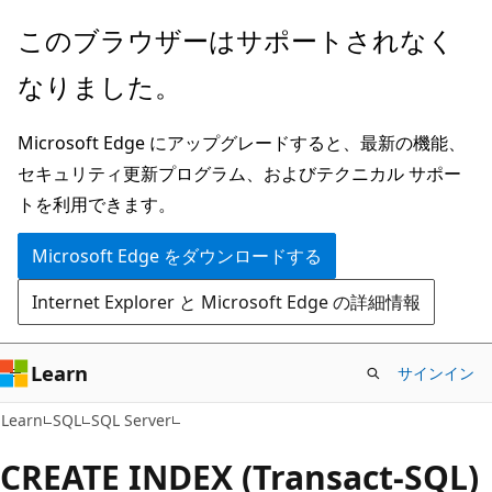
メ
このブラウザーはサポートされなく
イ
なりました。
ン
コ
Microsoft Edge にアップグレードすると、最新の機能、
ン
セキュリティ更新プログラム、およびテクニカル サポー
テ
トを利用できます。
ン
ツ
Microsoft Edge をダウンロードする
に
Internet Explorer と Microsoft Edge の詳細情報
ス
キ
ッ
Learn
サインイン
プ
Learn
SQL
SQL Server
CREATE INDEX (Transact-SQL)