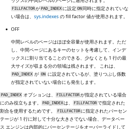
ックスの中間レベルのページに適用されます。
が
に設定
同時に指定されていな
FILLFACTOR
PAD_INDEX
ON
い場合は、
sys.indexes
の fill factor 値が使用されます。
OFF
中間レベルのページはほぼ全容量が使用されます。ただ
し、中間ページにあるキーのセットを考慮して、インデ
ックスに割り当てることのできる、少なくとも 1 行の最
大サイズが収まる分の領域は残されます。 これは、
が
に設定されているが、塗りつぶし係数
PAD_INDEX
ON
が指定されていない場合にも発生します。
オプションは、
が指定されている場合
PAD_INDEX
FILLFACTOR
にのみ役立ちます。
は、
で指定された
PAD_INDEX
FILLFACTOR
割合を使用するためです。
に指定されたパーセン
FILLFACTOR
テージが 1 行に対して十分な大きさでない場合、データベー
ス エンジンは内部的にパーセンテージをオーバーライドして