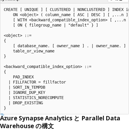
CREATE [ UNIQUE ] [ CLUSTERED | NONCLUSTERED ] INDEX in
    ON <object> ( column_name [ ASC | DESC ] [ ,...n ] 
    [ WITH <backward_compatible_index_option> [ ,...n ]
    [ ON { filegroup_name | "default" } ]

<object> ::=

{

    [ database_name. [ owner_name ] . | owner_name. ]

    table_or_view_name

}

<backward_compatible_index_option> ::=

{

    PAD_INDEX

  | FILLFACTOR = fillfactor

  | SORT_IN_TEMPDB

  | IGNORE_DUP_KEY

  | STATISTICS_NORECOMPUTE

  | DROP_EXISTING

Azure Synapse Analytics と Parallel Data
Warehouse の構文