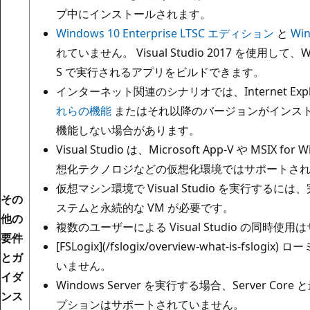
プ中にインストールされます。
Windows 10 Enterprise LTSC エディション
と
Win
れていません。 Visual Studio 2017 を使用して、Win
S で実行されるアプリをビルドできます。
インターネット関連のシナリオでは、Internet Explo
れらの機能
またはそれ以降のバージョンがインス
機能しない場合があります。
Visual Studio は、Microsoft App-V や MSI
想化テクノロジなどの仮想化環境ではサポートさ
仮想マシン環境で Visual Studio を実行するには
その
ステムと永続的な VM が必要です。
他の
複数のユーザーによる Visual Studio の同時
要件
[FSLogix](/fslogix/overview-what-is-f
とガ
いません。
イダ
Windows Server を実行する場合、Server C
ンス
プションはサポートされていません。