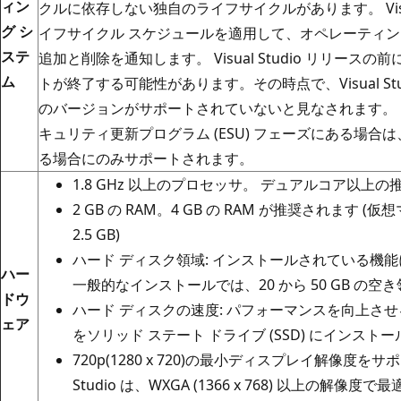
ィン
クルに依存しない独自のライフサイクルがあります。 Visua
グ シ
イフサイクル スケジュールを適用して、オペレーティン
ステ
追加と削除を通知します。 Visual Studio リリー
ム
トが終了する可能性があります。その時点で、Visual St
のバージョンがサポートされていないと見なされます。 
キュリティ更新プログラム (ESU) フェーズにある場合
る場合にのみサポートされます。
1.8 GHz 以上のプロセッサ。 デュアルコア以上の
2 GB の RAM。4 GB の RAM が推奨されます
2.5 GB)
ハード ディスク領域: インストールされている機能に
ハー
一般的なインストールでは、20 から 50 GB の
ドウ
ハード ディスクの速度: パフォーマンスを向上させるには、W
ェア
をソリッド ステート ドライブ (SSD) にインスト
720p(1280 x 720)の最小ディスプレイ解像度をサ
Studio は、WXGA (1366 x 768) 以上の解像