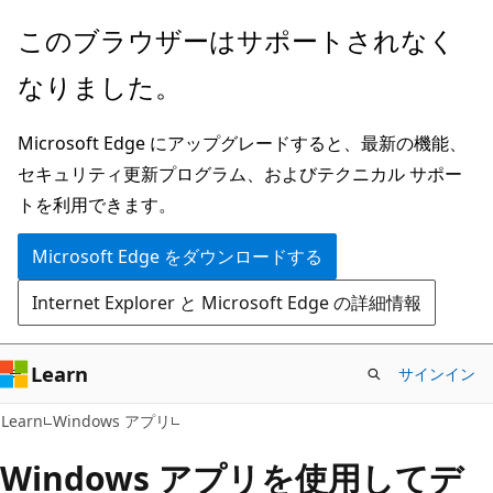
メ
このブラウザーはサポートされなく
イ
なりました。
ン
コ
Microsoft Edge にアップグレードすると、最新の機能、
ン
セキュリティ更新プログラム、およびテクニカル サポー
テ
トを利用できます。
ン
ツ
Microsoft Edge をダウンロードする
に
Internet Explorer と Microsoft Edge の詳細情報
ス
キ
ッ
Learn
サインイン
プ
Learn
Windows アプリ
Windows アプリを使用してデ