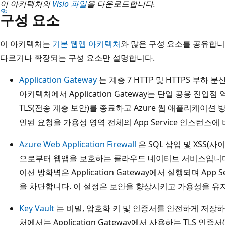
다
이 아키텍처의
Visio 파일
을 다운로드합니다.
구성 요소
이
어
이 아키텍처는
기본 웹앱 아키텍처
와 많은 구성 요소를 공유합니
그
다르거나 확장되는 구성 요소만 설명합니다.
램
은
Application Gateway
는 계층 7 HTTP 및 HTTPS 부하 
세
아키텍처에서 Application Gateway는 단일 공용 진입점 역할
개
TLS(전송 계층 보안)를 종료하고 Azure 웹 애플리케이션
의
인된 요청을 가용성 영역 전체의 App Service 인스턴스
서
브
Azure Web Application Firewall
은 SQL 삽입 및 XSS(
넷
으로부터 웹앱을 보호하는 클라우드 네이티브 서비스입니다.
이
이션 방화벽은 Application Gateway에서 실행되며 App
있
을 차단합니다. 이 설정은 보안을 향상시키고 가용성을 유지
는
Key Vault
는 비밀, 암호화 키 및 인증서를 안전하게 저장
가
처에서는 Application Gateway에서 사용하는 TLS 인증서(