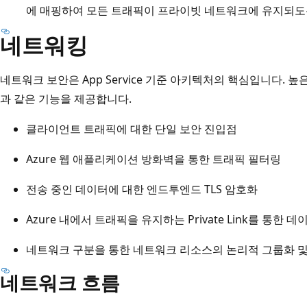
브
에 매핑하여 모든 트래픽이 프라이빗 네트워크에 유지되도
넷
네트워킹
에
는
네트워크 보안은 App Service 기준 아키텍처의 핵심입니다.
A
과 같은 기능을 제공합니다.
z
u
클라이언트 트래픽에 대한 단일 보안 진입점
r
e
Azure 웹 애플리케이션 방화벽을 통한 트래픽 필터링
웹
전송 중인 데이터에 대한 엔드투엔드 TLS 암호화
애
플
Azure 내에서 트래픽을 유지하는 Private Link를 통한 
리
네트워크 구분을 통한 네트워크 리소스의 논리적 그룹화 및
케
이
네트워크 흐름
션