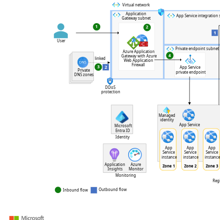
방
화
벽
이
있
는
A
p
p
l
i
c
a
t
i
o