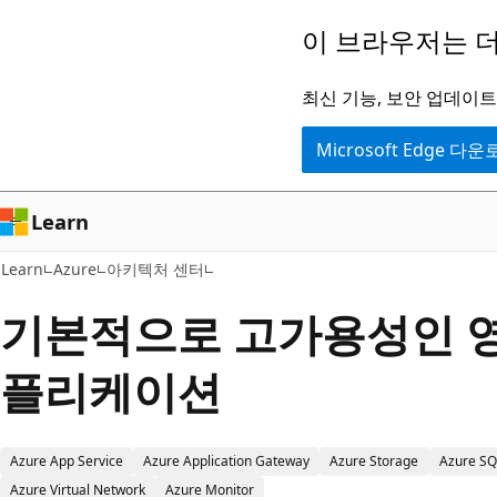
주
이 브라우저는 더
요
콘
최신 기능, 보안 업데이트,
텐
Microsoft Edge 다
츠
로
건
Learn
너
Learn
Azure
아키텍처 센터
뛰
기
기본적으로 고가용성인 영
플리케이션
Azure App Service
Azure Application Gateway
Azure Storage
Azure SQ
Azure Virtual Network
Azure Monitor