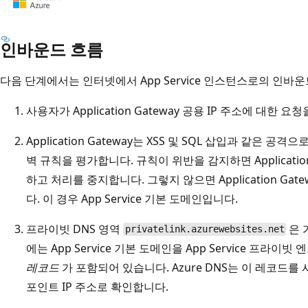
n
G
a
인바운드 흐름
이
t
다
다음 단계에서는 인터넷에서 App Service 인스턴스로의 인바
e
이
w
어
사용자가 Application Gateway 공용 IP 주소에 대한 
a
그
y
Application Gateway는 XSS 및 SQL 삽입과 같은
램
가
벽 규칙을 평가합니다. 규칙이 위반을 감지하면 Applicati
은
포
하고 처리를 중지합니다. 그렇지 않으면 Application Ga
두
함
다. 이 경우 App Service 기본 도메인입니다.
개
되
의
프라이빗 DNS 영역
은 
privatelink.azurewebsites.net
어
번
에는 App Service 기본 도메인을 App Service 프라
있
호
레코드
가 포함되어 있습니다. Azure DNS는 이 레코드
습
가
포인트 IP 주소로 확인합니다.
니
매