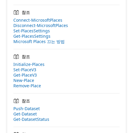
참조
Connect-MicrosoftPlaces
Disconnect-MicrosoftPlaces
Set-PlacesSettings
Get-PlacesSettings
Microsoft Places 끄는 방법
참조
Initialize-Places
Set-PlaceV3
Get-PlaceV3
New-Place
Remove-Place
참조
Push-Dataset
Get-Dataset
Get-DatasetStatus