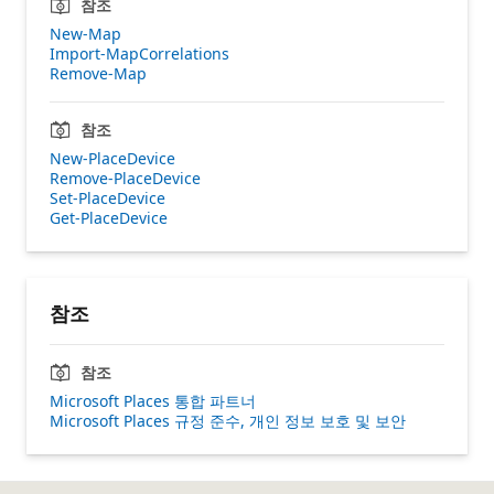
참조
New-Map
Import-MapCorrelations
Remove-Map
참조
New-PlaceDevice
Remove-PlaceDevice
Set-PlaceDevice
Get-PlaceDevice
참조
참조
Microsoft Places 통합 파트너
Microsoft Places 규정 준수, 개인 정보 보호 및 보안