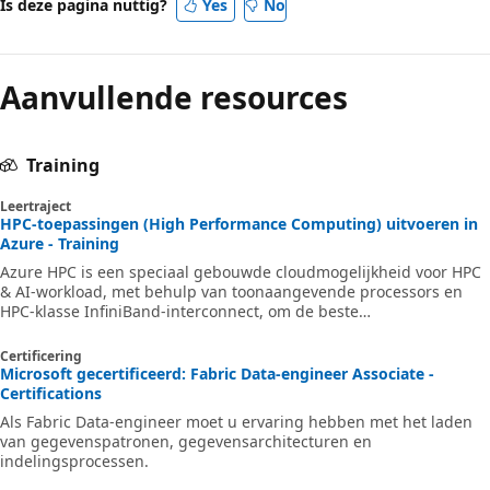
Is deze pagina nuttig?
Yes
No
Aanvullende resources
Training
Leertraject
HPC-toepassingen (High Performance Computing) uitvoeren in
Azure - Training
Azure HPC is een speciaal gebouwde cloudmogelijkheid voor HPC
& AI-workload, met behulp van toonaangevende processors en
HPC-klasse InfiniBand-interconnect, om de beste
toepassingsprestaties, schaalbaarheid en waarde te leveren. Met
Azure HPC kunnen gebruikers innovatie, productiviteit en
Certificering
bedrijfsflexibiliteit ontgrendelen via een maximaal beschikbare
Microsoft gecertificeerd: Fabric Data-engineer Associate -
reeks HPC & AI-technologieën die dynamisch kunnen worden
Certifications
toegewezen wanneer uw bedrijf en technische behoeften
Als Fabric Data-engineer moet u ervaring hebben met het laden
veranderen. Dit leertraject is een reeks module
van gegevenspatronen, gegevensarchitecturen en
indelingsprocessen.