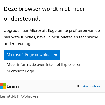
Naar
Naar
Deze browser wordt niet meer
hoofdinhoud
navigatie
ondersteund.
gaan
op
de
Upgrade naar Microsoft Edge om te profiteren van de
pagina
nieuwste functies, beveiligingsupdates en technische
gaan
ondersteuning.
Microsoft Edge downloaden
Meer informatie over Internet Explorer en
Microsoft Edge
Learn
Aanmelden
C#
Learn
.NET
API-browser