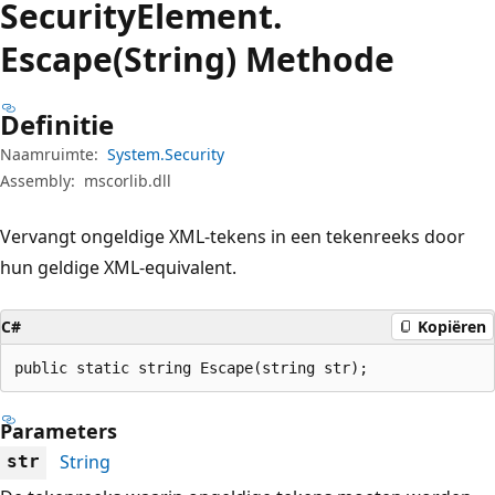
Security
Element.
Escape(String) Methode
Definitie
Naamruimte:
System.Security
Assembly:
mscorlib.dll
Vervangt ongeldige XML-tekens in een tekenreeks door
hun geldige XML-equivalent.
C#
Kopiëren
public static string Escape(string str);
Parameters
String
str