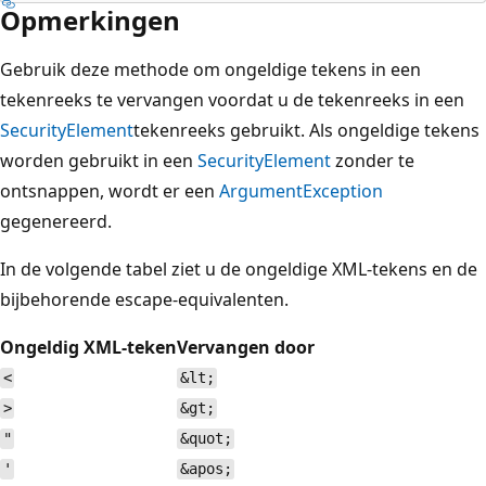
Opmerkingen
Gebruik deze methode om ongeldige tekens in een
tekenreeks te vervangen voordat u de tekenreeks in een
SecurityElement
tekenreeks gebruikt. Als ongeldige tekens
worden gebruikt in een
SecurityElement
zonder te
ontsnappen, wordt er een
ArgumentException
gegenereerd.
In de volgende tabel ziet u de ongeldige XML-tekens en de
bijbehorende escape-equivalenten.
Ongeldig XML-teken
Vervangen door
<
&lt;
>
&gt;
"
&quot;
'
&apos;