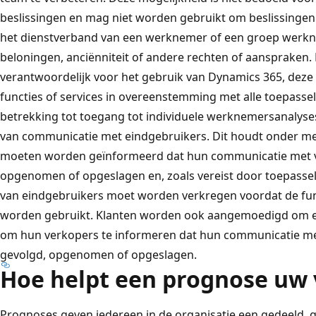
beslissingen en mag niet worden gebruikt om beslissingen 
het dienstverband van een werknemer of een groep werk
beloningen, anciënniteit of andere rechten of aanspraken. K
verantwoordelijk voor het gebruik van Dynamics 365, deze 
functies of services in overeenstemming met alle toepasse
betrekking tot toegang tot individuele werknemersanalys
van communicatie met eindgebruikers. Dit houdt onder me
moeten worden geïnformeerd dat hun communicatie met 
opgenomen of opgeslagen en, zoals vereist door toepasse
van eindgebruikers moet worden verkregen voordat de fun
worden gebruikt. Klanten worden ook aangemoedigd om 
om hun verkopers te informeren dat hun communicatie m
gevolgd, opgenomen of opgeslagen.
Hoe helpt een prognose uw
Prognoses geven iedereen in de organisatie een gedeeld,