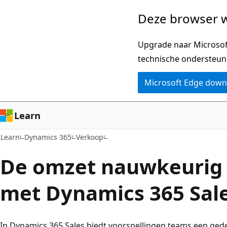
Naar
Deze browser w
hoofdinhoud
gaan
Upgrade naar Microsoft
technische ondersteun
Microsoft Edge dow
Learn
Learn
Dynamics 365
Verkoop
De omzet nauwkeurig 
met Dynamics 365 Sal
In Dynamics 365 Sales biedt voorspellingen teams een gede