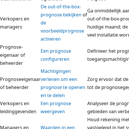
De out-of-the-box-
Ga onmiddellijk aa
prognose bekijken
of
Verkopers en
out-of-the-box-pro
de
managers
huidige maand; de
voorbeeldprognose
veel installatie wo
activeren
Prognose-
Een prognose
Definieer het prog
eigenaar of
configureren
toegangsmachtigi
beheerder
Machtigingen
Prognoseeigenaar
verlenen om een
Zorg ervoor dat d
of beheerder
prognose te openen
tot de prognosege
en te delen
Verkopers en
Een prognose
Analyseer de progn
leidinggevenden
weergeven
gebieden van verbe
Houd rekening met 
Managers en
Waarden in een
vastgelegd in het 