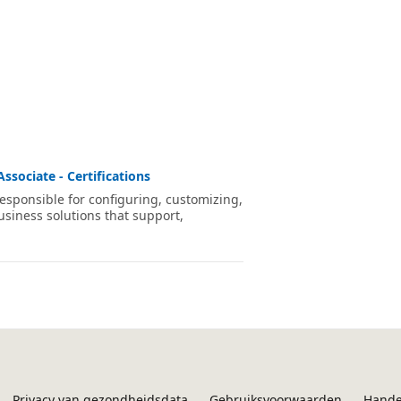
sociate - Certifications
esponsible for configuring, customizing,
usiness solutions that support,
Privacy van gezondheidsdata
Gebruiksvoorwaarden
Hande