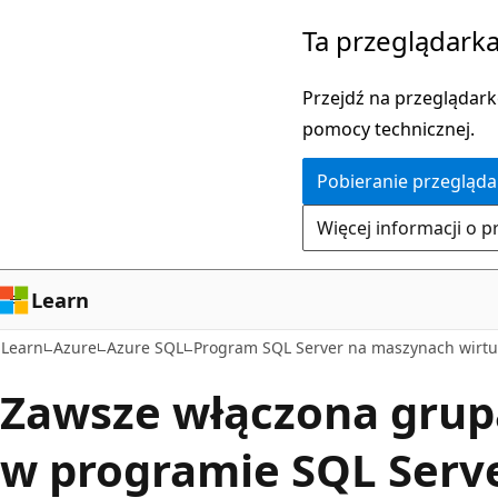
Przejdź
Ta przeglądarka
do
głównej
Przejdź na przeglądarkę
zawartości
pomocy technicznej.
Pobieranie przegląda
Więcej informacji o p
Learn
Learn
Azure
Azure SQL
Program SQL Server na maszynach wirtu
Zawsze włączona grup
w programie SQL Serv