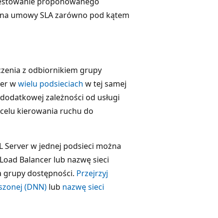
zetestowanie proponowanego
a ona umowy SLA zarówno pod kątem
zenia z odbiornikiem grupy
ver w
wielu podsieciach
w tej samej
ę dodatkowej zależności od usługi
 celu kierowania ruchu do
 Server w jednej podsieci można
Load Balancer lub nazwę sieci
a grupy dostępności.
Przejrzyj
szonej (DNN)
lub
nazwę sieci