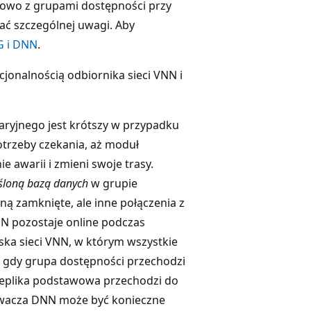
mowo z grupami dostępności przy
ać szczególnej uwagi. Aby
G i DNN
.
jonalnością odbiornika sieci VNN i
aryjnego jest krótszy w przypadku
trzeby czekania, aż moduł
 awarii i zmieni swoje trasy.
śloną bazą danych
w grupie
ną zamknięte, ale inne połączenia z
N pozostaje online podczas
iska sieci VNN, w którym wszystkie
, gdy grupa dostępności przechodzi
a replika podstawowa przechodzi do
hiwacza DNN może być konieczne