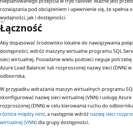
nieplanowanego przejścia w tryb failover. Ważne jest pr
rozwiązania pod obciążeniem i upewnienie się, że spełni
wydajności, jak i dostępności.
Łączność
Aby dopasować środowisko lokalne do nawiązywania połąc
dostępności, wdróż maszyny wirtualne programu SQL Ser
sieci wirtualnej. Posiadanie wielu podsieci neguje potrzeb
Azure Load Balancer lub rozproszonej nazwy sieci (DNN) w
odbiornika.
W przypadku wdrażania maszyn wirtualnych programu SQL
skonfigurować nazwę sieci wirtualnej (VNN) i usługę Azure 
rozproszonej (DNN) w celu kierowania ruchu do odbiornik
różnice między nimi
, a następnie wdróż
nazwę sieci rozpro
wirtualnej (VNN)
dla grupy dostępności.