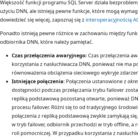
Większość funkcji programu SQL Server działa bezproble
użyciu DNN, ale istnieją pewne funkcje, które mogą wymag
dowiedzieć się więcej, zapoznaj się z
interoperacyjnością A
Ponadto istnieją pewne różnice w zachowaniu między funkc
odbiornika DNN, które należy pamiętać.
Czas przełączenia awaryjnego:
Czas przełączenia aw
korzystania z nasłuchiwacza DNN, ponieważ nie ma po
równoważenia obciążenia sieciowego wykryje zdarzenie
Istniejące połączenia
: Połączenia ustanowione z
okre
dostępności podczas przełączania trybu failover zosta
repliką podstawową pozostaną otwarte, ponieważ DN
procesu failover. Różni się to od tradycyjnego środow
połączenia z repliką podstawową zwykle zamykają się
w tryb failover, odbiornik przechodzi w tryb offline, 
roli pomocniczej. W przypadku korzystania z nasłuc