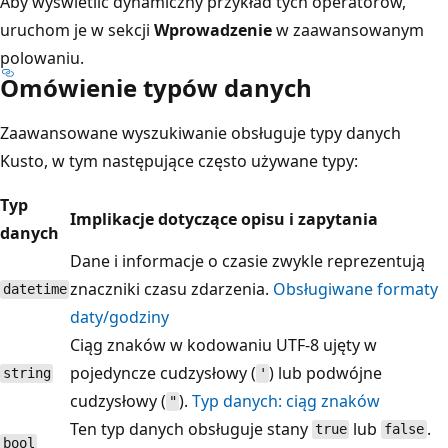
Aby wyświetlić dynamiczny przykład tych operatorów,
uruchom je w sekcji
Wprowadzenie
w zaawansowanym
polowaniu.
Omówienie typów danych
Zaawansowane wyszukiwanie obsługuje typy danych
Kusto, w tym następujące często używane typy:
Typ
Implikacje dotyczące opisu i zapytania
danych
Dane i informacje o czasie zwykle reprezentują
znaczniki czasu zdarzenia.
Obsługiwane formaty
datetime
daty/godziny
Ciąg znaków w kodowaniu UTF-8 ujęty w
pojedyncze cudzysłowy (
) lub podwójne
string
'
cudzysłowy (
).
Typ danych: ciąg znaków
"
Ten typ danych obsługuje stany
lub
.
true
false
bool