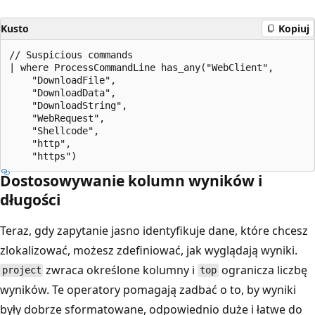
Kusto
Kopiuj
// Suspicious commands

| where ProcessCommandLine has_any("WebClient",

    "DownloadFile",

    "DownloadData",

    "DownloadString",

    "WebRequest",

    "Shellcode",

    "http",

Dostosowywanie kolumn wyników i
długości
Teraz, gdy zapytanie jasno identyfikuje dane, które chcesz
zlokalizować, możesz zdefiniować, jak wyglądają wyniki.
zwraca określone kolumny i
ogranicza liczbę
project
top
wyników. Te operatory pomagają zadbać o to, by wyniki
były dobrze sformatowane, odpowiednio duże i łatwe do