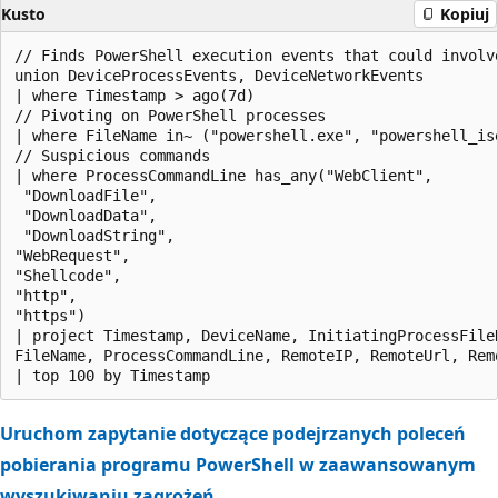
Kusto
Kopiuj
// Finds PowerShell execution events that could involve
union DeviceProcessEvents, DeviceNetworkEvents

| where Timestamp > ago(7d)

// Pivoting on PowerShell processes

| where FileName in~ ("powershell.exe", "powershell_ise
// Suspicious commands

| where ProcessCommandLine has_any("WebClient",

 "DownloadFile",

 "DownloadData",

 "DownloadString",

"WebRequest",

"Shellcode",

"http",

"https")

| project Timestamp, DeviceName, InitiatingProcessFile
FileName, ProcessCommandLine, RemoteIP, RemoteUrl, Remo
Uruchom zapytanie dotyczące podejrzanych poleceń
pobierania programu PowerShell w zaawansowanym
wyszukiwaniu zagrożeń