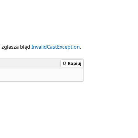
y zgłasza błąd
InvalidCastException
.
Kopiuj