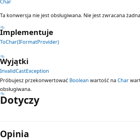
Char
Ta konwersja nie jest obsługiwana. Nie jest zwracana żadn
Implementuje
ToChar(IFormatProvider)
Wyjątki
InvalidCastException
Próbujesz przekonwertować
Boolean
wartość na
Char
wart
obsługiwana.
Dotyczy
Opinia