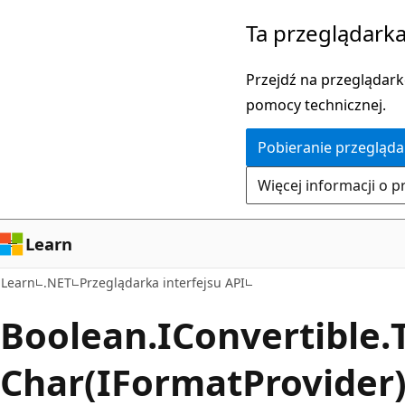
Przejdź
Przejdź
Ta przeglądarka
do
do
głównej
nawigacji
Przejdź na przeglądarkę
zawartości
na
pomocy technicznej.
stronie
Pobieranie przegląda
Więcej informacji o p
Learn
Learn
.NET
Przeglądarka interfejsu API
Boolean.
IConvertible.
Char(IFormatProvider