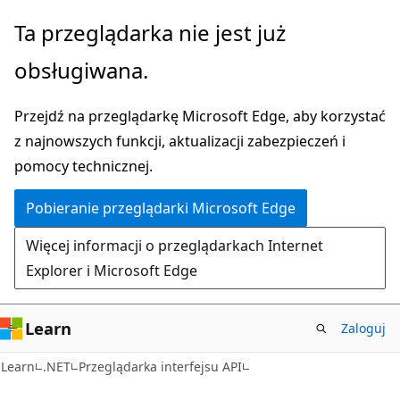
Przejdź
Przejdź
Ta przeglądarka nie jest już
do
do
obsługiwana.
głównej
nawigacji
zawartości
na
Przejdź na przeglądarkę Microsoft Edge, aby korzystać
stronie
z najnowszych funkcji, aktualizacji zabezpieczeń i
pomocy technicznej.
Pobieranie przeglądarki Microsoft Edge
Więcej informacji o przeglądarkach Internet
Explorer i Microsoft Edge
Learn
Zaloguj
C#
Learn
.NET
Przeglądarka interfejsu API