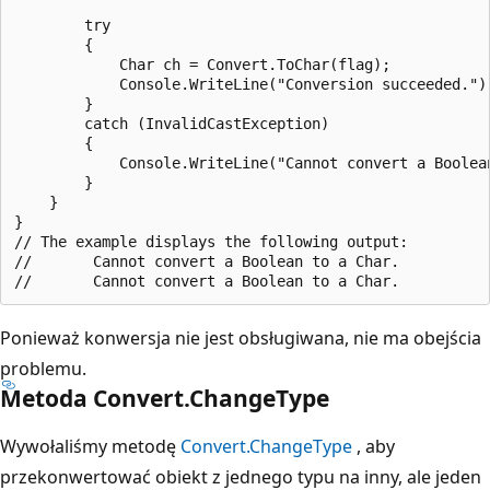
        try

        {

            Char ch = Convert.ToChar(flag);

            Console.WriteLine("Conversion succeeded.");
        }

        catch (InvalidCastException)

        {

            Console.WriteLine("Cannot convert a Boolean
        }

    }

}

// The example displays the following output:

//       Cannot convert a Boolean to a Char.

Ponieważ konwersja nie jest obsługiwana, nie ma obejścia
problemu.
Metoda Convert.ChangeType
Wywołaliśmy metodę
Convert.ChangeType
, aby
przekonwertować obiekt z jednego typu na inny, ale jeden