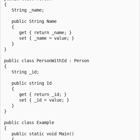
{

   String _name;

   public String Name

   {

      get { return _name; }

      set { _name = value; }

   }

}

public class PersonWithId : Person

{

   String _id;

   public string Id

   {

      get { return _id; }

      set { _id = value; }

   }

}

public class Example

{

   public static void Main()

   {
