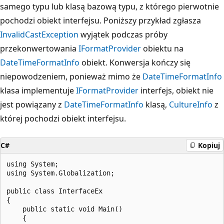
samego typu lub klasą bazową typu, z którego pierwotnie
pochodzi obiekt interfejsu. Poniższy przykład zgłasza
InvalidCastException
wyjątek podczas próby
przekonwertowania
IFormatProvider
obiektu na
DateTimeFormatInfo
obiekt. Konwersja kończy się
niepowodzeniem, ponieważ mimo że
DateTimeFormatInfo
klasa implementuje
IFormatProvider
interfejs, obiekt nie
jest powiązany z
DateTimeFormatInfo
klasą,
CultureInfo
z
której pochodzi obiekt interfejsu.
C#
Kopiuj
using System;

using System.Globalization;

public class InterfaceEx

{

    public static void Main()

    {
