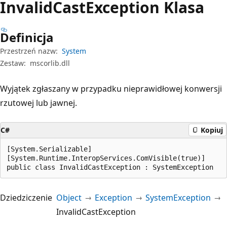
Invalid
Cast
Exception Klasa
Definicja
Przestrzeń nazw:
System
Zestaw:
mscorlib.dll
Wyjątek zgłaszany w przypadku nieprawidłowej konwersji
rzutowej lub jawnej.
C#
Kopiuj
[System.Serializable]

[System.Runtime.InteropServices.ComVisible(true)]

public class InvalidCastException : SystemException
Dziedziczenie
Object
Exception
SystemException
InvalidCastException