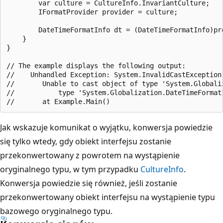
        var culture = CultureInfo.InvariantCulture;

        IFormatProvider provider = culture;

        DateTimeFormatInfo dt = (DateTimeFormatInfo)pro
    }

}

// The example displays the following output:

//    Unhandled Exception: System.InvalidCastException:
//       Unable to cast object of type 'System.Globaliz
//           type 'System.Globalization.DateTimeFormatI
Jak wskazuje komunikat o wyjątku, konwersja powiedzie
się tylko wtedy, gdy obiekt interfejsu zostanie
przekonwertowany z powrotem na wystąpienie
oryginalnego typu, w tym przypadku
CultureInfo
.
Konwersja powiedzie się również, jeśli zostanie
przekonwertowany obiekt interfejsu na wystąpienie typu
bazowego oryginalnego typu.