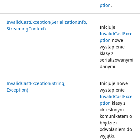
ption
.
InvalidCastException(SerializationInfo,
Inicjuje
StreamingContext)
InvalidCastExce
ption
nowe
wystąpienie
klasy z
serializowanymi
danymi.
InvalidCastException(String,
Inicjuje nowe
Exception)
wystąpienie
InvalidCastExce
ption
klasy z
określonym
komunikatem o
błędzie i
odwołaniem do
wyjątku