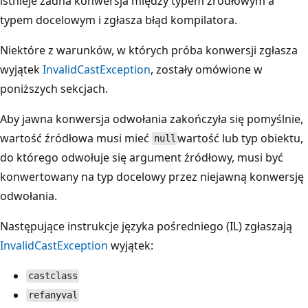
istnieje żadna konwersja między typem źródłowym a
typem docelowym i zgłasza błąd kompilatora.
Niektóre z warunków, w których próba konwersji zgłasza
wyjątek
InvalidCastException
, zostały omówione w
poniższych sekcjach.
Aby jawna konwersja odwołania zakończyła się pomyślnie,
wartość źródłowa musi mieć
wartość lub typ obiektu,
null
do którego odwołuje się argument źródłowy, musi być
konwertowany na typ docelowy przez niejawną konwersję
odwołania.
Następujące instrukcje języka pośredniego (IL) zgłaszają
InvalidCastException
wyjątek:
castclass
refanyval