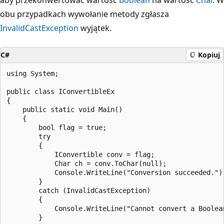
obu przypadkach wywołanie metody zgłasza
InvalidCastException
wyjątek.
C#
Kopiuj
using System;

public class IConvertibleEx

{

    public static void Main()

    {

        bool flag = true;

        try

        {

            IConvertible conv = flag;

            Char ch = conv.ToChar(null);

            Console.WriteLine("Conversion succeeded.");
        }

        catch (InvalidCastException)

        {

            Console.WriteLine("Cannot convert a Boolean
        }
