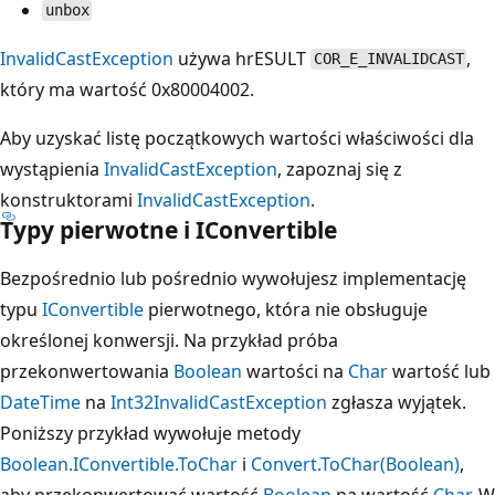
unbox
InvalidCastException
używa hrESULT
,
COR_E_INVALIDCAST
który ma wartość 0x80004002.
Aby uzyskać listę początkowych wartości właściwości dla
wystąpienia
InvalidCastException
, zapoznaj się z
konstruktorami
InvalidCastException
.
Typy pierwotne i IConvertible
Bezpośrednio lub pośrednio wywołujesz implementację
typu
IConvertible
pierwotnego, która nie obsługuje
określonej konwersji. Na przykład próba
przekonwertowania
Boolean
wartości na
Char
wartość lub
DateTime
na
Int32
InvalidCastException
zgłasza wyjątek.
Poniższy przykład wywołuje metody
Boolean.IConvertible.ToChar
i
Convert.ToChar(Boolean)
,
aby przekonwertować wartość
Boolean
na wartość
Char
. W